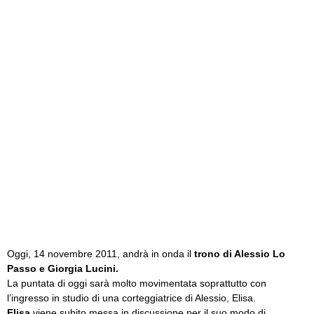
Oggi, 14 novembre 2011, andrà in onda il
trono di Alessio Lo
Passo e Giorgia Lucini.
La puntata di oggi sarà molto movimentata soprattutto con
l’ingresso in studio di una corteggiatrice di Alessio, Elisa.
Elisa
viene subito messa in discussione per il suo modo di