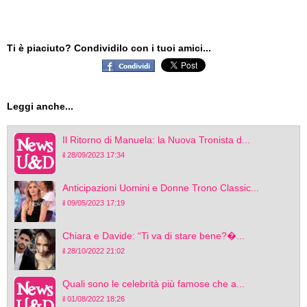
Ti è piaciuto? Condividilo con i tuoi amici...
Leggi anche...
Il Ritorno di Manuela: la Nuova Tronista d...
il 28/09/2023 17:34
Anticipazioni Uomini e Donne Trono Classic...
il 09/05/2023 17:19
Chiara e Davide: “Ti va di stare bene?�...
il 28/10/2022 21:02
Quali sono le celebrità più famose che a...
il 01/08/2022 18:26