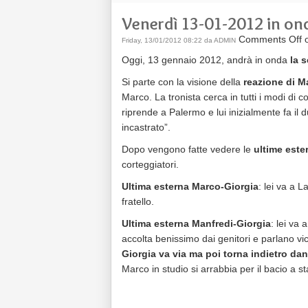
Venerdì 13-01-2012 in on
Comments Off
o
Friday, 13/01/2012 08:22 da ADMIN
Oggi, 13 gennaio 2012, andrà in onda
la s
Si parte con la visione della
reazione di M
Marco. La tronista cerca in tutti i modi di 
riprende a Palermo e lui inizialmente fa i
incastrato”.
Dopo vengono fatte vedere le
ultime este
corteggiatori.
Ultima esterna Marco-Giorgia
: lei va a L
fratello.
Ultima esterna Manfredi-Giorgia
: lei va
accolta benissimo dai genitori e parlano vi
Giorgia va via ma poi torna indietro d
Marco in studio si arrabbia per il bacio a 