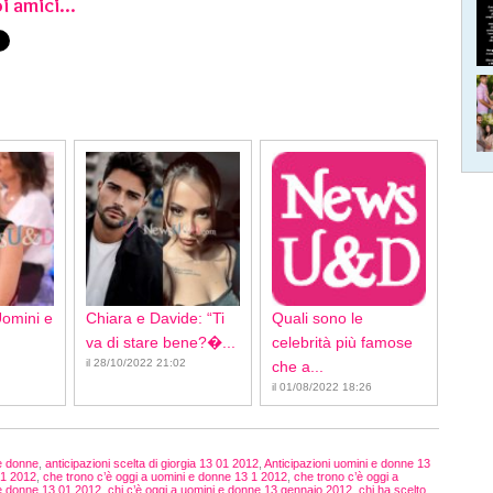
i amici...
Uomini e
Chiara e Davide: “Ti
Quali sono le
va di stare bene?�...
celebrità più famose
il 28/10/2022 21:02
che a...
il 01/08/2022 18:26
e donne
,
anticipazioni scelta di giorgia 13 01 2012
,
Anticipazioni uomini e donne 13
01 2012
,
che trono c’è oggi a uomini e donne 13 1 2012
,
che trono c’è oggi a
 e donne 13 01 2012
,
chi c’è oggi a uomini e donne 13 gennaio 2012
,
chi ha scelto