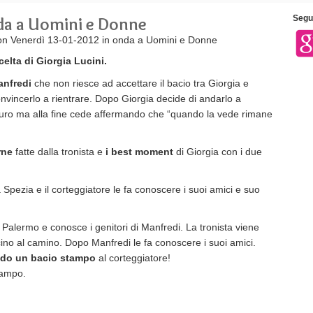
da a Uomini e Donne
Segui
n Venerdì 13-01-2012 in onda a Uomini e Donne
celta di Giorgia Lucini.
anfredi
che non riesce ad accettare il bacio tra Giorgia e
convincerlo a rientrare. Dopo Giorgia decide di andarlo a
l duro ma alla fine cede affermando che “quando la vede rimane
rne
fatte dalla tronista e
i best moment
di Giorgia con i due
a Spezia e il corteggiatore le fa conoscere i suoi amici e suo
 a Palermo e conosce i genitori di Manfredi. La tronista viene
cino al camino. Dopo Manfredi le fa conoscere i suoi amici.
ando un bacio stampo
al corteggiatore!
stampo.