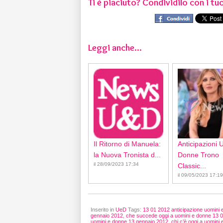
Ti è piaciuto? Condividilo con i tuo
Leggi anche...
Il Ritorno di Manuela:
Anticipazioni 
la Nuova Tronista d...
Donne Trono
il 28/09/2023 17:34
Classic...
il 09/05/2023 17:19
Inserito in
UeD
Tags:
13 01 2012 anticipazione uomini 
gennaio 2012
,
che succede oggi a uomini e donne 13 
uomini e donne 13 gennaio 2012
,
chi c’è oggi a uomini