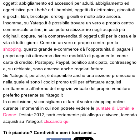
oggetti: abbigliamento ed accessori per adulti, abbigliamento ed
oggettistica per i bebè ed i bambini, oggetti di elettronica, giocattoli
e giochi, libri, bricolage, orologi, gioielli e molto altro ancora.
Insomma, su Yatego.it è possibile trovare un vero e proprio centro
commerciale online, in cui potersi sbizzarrire negli acquisti più
originali, oppure, nella compravendita di oggetti utili per la casa e la
vita di tutti i giorni. Come in un vero e proprio centro per lo
shopping
, questo grande e-commerce dà l’opportunità di pagare i
propri acquisti attraverso diverse modalità di pagamento, come
carta di credito, Postepay, Paypal, bonifico anticipato, contrassegno
e, su richiesta, sono emesse anche regolari fatture.
Su Yatego.it, peraltro, è disponibile anche una sezione promozione
nella quale vi sono i codici promo utili per effettuare acquisti
direttamente all’interno del negozio virtuale del proprio venditore
preferito presente su Yatego.it
In conclusione, vi consigliamo di fare il vostro shopping online
durante i momenti in cui non potrete vedere le
puntate di Uomini e
Donne
: l’estate 2012, sarà certamente più allegra e vivace, facendo
acquisti su Yatego.it
cliccando qui
.
Ti è piaciuto? Condividilo con i tuoi amici...