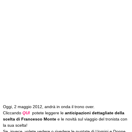
Oggi, 2 maggio 2012, andrà in onda il trono over.
Cliccando
QUI
potete leggere le
anticipazioni dettagliate della
scelta di Francesco Monte
e le novità sul viaggio del tronista con
la sua scelta!
Se, invece, volete vedere o rivedere le puntate di Uomini e Donne