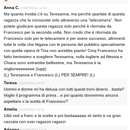
Anna C.
il 02/05/2012 13:54
Ma quanta invidia c’è su Teresanna, ma perchè sparlate di questa
ragazza che la conoscete solo attraverso una ”telecamera”. Non
potete giudicare questa ragazza solo perchè è ritornata da
Francesco per la seconda volta. Non credo che è ritornata da
Francesco solo per le telecamere e per avere successo, altrimenti
tutte le volte che litigava con le persone del pubblico specialmente
con quella vipera di Tina non avrebbe pianto! Cmq Francesco ha
fatto benissimo a scegliere Teresanna, nulla togliere ad Alessia e
Chiara sono entrambe bellissime, ma Teresanna è la
miglioreeeeeeee (iupp)
(L) Teresanna e Francesco (L) PER SEMPRE! (L)
Teresa
il 02/05/2012 13:51
Uomini e donne mi ha delusa con tutti questi troni diversi…basta!!
Voglio il programma di prima…e poi quanto dovremmo ancora
aspettare x la scelta di Francesco?
Amelia
il 02/05/2012 13:31
U&d ved a franc e la scelta e poi bastaaaaaa xk tanto e na gran
cazzata con over ragazze ragazzi
Aríanna
il 02/05/2012 13:16