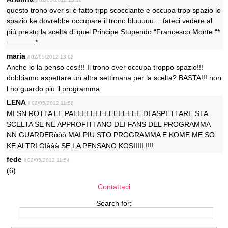
questo trono over si è fatto trpp scocciante e occupa trpp spazio lo
spazio ke dovrebbe occupare il trono bluuuuu….fateci vedere al
piú presto la scelta di quel Principe Stupendo “Francesco Monte “*
————*
maria
il 02/05/2012 13:02
Anche io la penso cosi!!! Il trono over occupa troppo spazio!!!
dobbiamo aspettare un altra settimana per la scelta? BASTA!!! non
l ho guardo piu il programma
LENA
il 02/05/2012 11:58
MI SN ROTTA LE PALLEEEEEEEEEEEEE DI ASPETTARE STA
SCELTA SE NE APPROFITTANO DEI FANS DEL PROGRAMMA
NN GUARDERòòò MAI PIU STO PROGRAMMA E KOME ME SO
KE ALTRI GIààà SE LA PENSANO KOSIIIII !!!!
fede
il 02/05/2012 11:54
(6)
Contattaci
Search for: