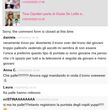
il 14/10/2020 17:46
Tina Cipollari parla di Giulia De Lellis e...
il 05/10/2020 22:30
Sorry, the comment form is closed at this time.
daniela
il 04/05/2012 09:36
veramente trovo piu’ divertente il trono over del trono dei giovani
troppo pallosi!e vedendo gli ascolti mi sembra di non essere
l’unica a preferire questo tipo di puntate.io sono giovane ma penso
che c’è spazio per tutti e la televsione è seguita da giovani e meno
giovani
Anna C.
il 02/05/2012 14:45
Che palle!!!!!!!!!!! Ancora oggi mandando in onda il trono oveeeeer
:S
Laura
il 02/05/2012 14:14
Ke palle hanno rottoooo
criSTINAAAAAAAA
il 02/05/2012 14:04
si ma ke palle!!!!intanto registrano la puntata degli ospiti yuppi!!!!!