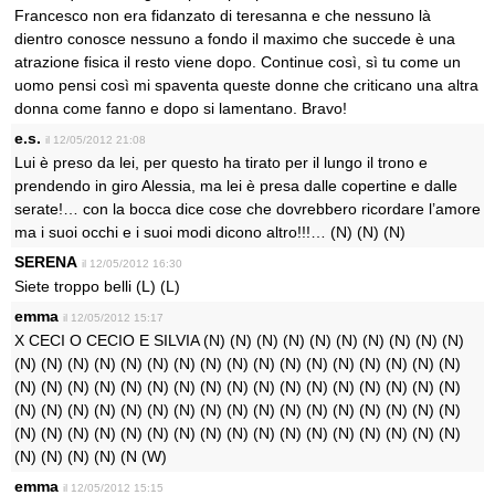
Francesco non era fidanzato di teresanna e che nessuno là
dientro conosce nessuno a fondo il maximo che succede è una
atrazione fisica il resto viene dopo. Continue così, sì tu come un
uomo pensi così mi spaventa queste donne che criticano una altra
donna come fanno e dopo si lamentano. Bravo!
e.s.
il 12/05/2012 21:08
Lui è preso da lei, per questo ha tirato per il lungo il trono e
prendendo in giro Alessia, ma lei è presa dalle copertine e dalle
serate!… con la bocca dice cose che dovrebbero ricordare l’amore
ma i suoi occhi e i suoi modi dicono altro!!!… (N) (N) (N)
SERENA
il 12/05/2012 16:30
Siete troppo belli (L) (L)
emma
il 12/05/2012 15:17
X CECI O CECIO E SILVIA (N) (N) (N) (N) (N) (N) (N) (N) (N) (N)
(N) (N) (N) (N) (N) (N) (N) (N) (N) (N) (N) (N) (N) (N) (N) (N) (N)
(N) (N) (N) (N) (N) (N) (N) (N) (N) (N) (N) (N) (N) (N) (N) (N) (N)
(N) (N) (N) (N) (N) (N) (N) (N) (N) (N) (N) (N) (N) (N) (N) (N) (N)
(N) (N) (N) (N) (N) (N) (N) (N) (N) (N) (N) (N) (N) (N) (N) (N) (N)
(N) (N) (N) (N) (N (W)
emma
il 12/05/2012 15:15