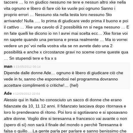
taccere … Io nn giudico nessuno ne tere e nessun altro xke nella
vita ognuno e libero di fare ciò ke vuole poi ognuno Sanno i
proprio errori … Nessuno sta nella testa loro nessuno Sto
arrivando! Nulla …. Io prima di giudicare vedo prima il buono e poi
il cattivo … Xke una cavolo di 2 possibilità nn si nega nessuno … E
nn fate quelli ke dicono io nn l avrei mai scelta ecc… Xke forse voi
nn sapete quando una persona e presa realmente … Ma io vorrei
vedere un po’ voi nella vostra vita se nn avrete dato una 2
possibilità e anche x circostanze gravi no sceme come queste qua
… Sn stupendi tere e fra x s
man
il 13/05/2012 00:14
Dipende dalle donne Ade… ognuno è libero di giudicare ciò che
vede in tv, sanno che esponendosi nel programma dovranno
accettare complimenti o critiche!… (hel)
Ade
il 12/05/2012 22:04
Alessio qui in Italia ho conosciuto un sacco di donne che erano
fidanzate da 10, 11 12 anni. Il fidanzato lasciava dopo ritornava e
loro lo prendevano di ritono. Poi loro si sgotiavano e si sposavano
altre donne. Voglio dire si teresanna e francesco vai avante o non
(spero di sì) non sarà il finale del mondo o perchè Teresanna è
falsa o quillo….La gente parla per parlare e sanno benissimo che