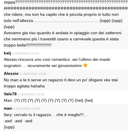
zeppa?????????????????????????????????????????????????
AHHHHHHHHHHHHHHHHHHHHHHHHHHHHHHHHHHHHHHHHHH
che ridere, ma non ha capito che è piccola proprio in tutto non
solo nell’altezza………………………………………… (iupp) (iupp)
(iupp)
Avevamo gia riso quando è andata in spiaggio con dei zatteroni
che nemmeno più i travestiti usano a carnevale,questa è stata
troppo bella!!!!!!!!!!!!!!!!!!!!!!
katj
il 13/05/2012 15:24
Alessio,rincuora uno così romantico..sei l’ultimo dei maski
sognatori…. sicuramente sei giovanissimo
Alessio
il 13/05/2012 14:05
No man a te ti serve un ragazzo ti devi un po’ sfogare xke stai
troppo agitata hahaha
Vale78
il 13/05/2012 14:04
Man: (Y) (Y) (Y) (Y) (Y) (Y) (Y) (Y) (Y) (hel) (hel)
man
il 13/05/2012 13:45
Ilary: cercalo tu il ragazzo… che è meglio!!!…
:asd: :asd: :asd:
(iupp)