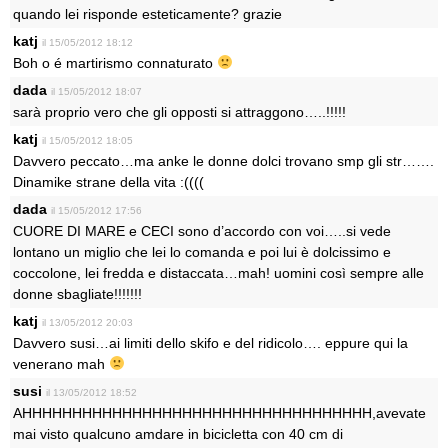
quando lei risponde esteticamente? grazie
katj
il 15/05/2012 18:12
Boh o é martirismo connaturato
dada
il 15/05/2012 18:07
sarà proprio vero che gli opposti si attraggono…..!!!!!
katj
il 15/05/2012 18:05
Davvero peccato…ma anke le donne dolci trovano smp gli str…….
Dinamike strane della vita :((((
dada
il 15/05/2012 17:56
CUORE DI MARE e CECI sono d’accordo con voi…..si vede
lontano un miglio che lei lo comanda e poi lui è dolcissimo e
coccolone, lei fredda e distaccata…mah! uomini così sempre alle
donne sbagliate!!!!!!!
katj
il 13/05/2012 20:03
Davvero susi…ai limiti dello skifo e del ridicolo…. eppure qui la
venerano mah
susi
il 13/05/2012 18:52
AHHHHHHHHHHHHHHHHHHHHHHHHHHHHHHHHHHH,avevate
mai visto qualcuno amdare in bicicletta con 40 cm di