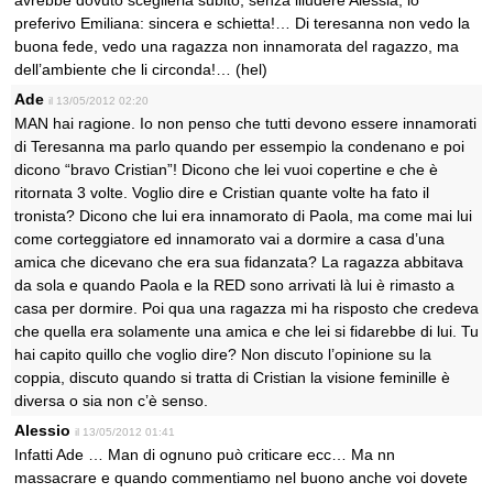
avrebbe dovuto sceglierla subito, senza illudere Alessia, io
preferivo Emiliana: sincera e schietta!… Di teresanna non vedo la
buona fede, vedo una ragazza non innamorata del ragazzo, ma
dell’ambiente che li circonda!… (hel)
Ade
il 13/05/2012 02:20
MAN hai ragione. Io non penso che tutti devono essere innamorati
di Teresanna ma parlo quando per essempio la condenano e poi
dicono “bravo Cristian”! Dicono che lei vuoi copertine e che è
ritornata 3 volte. Voglio dire e Cristian quante volte ha fato il
tronista? Dicono che lui era innamorato di Paola, ma come mai lui
come corteggiatore ed innamorato vai a dormire a casa d’una
amica che dicevano che era sua fidanzata? La ragazza abbitava
da sola e quando Paola e la RED sono arrivati là lui è rimasto a
casa per dormire. Poi qua una ragazza mi ha risposto che credeva
che quella era solamente una amica e che lei si fidarebbe di lui. Tu
hai capito quillo che voglio dire? Non discuto l’opinione su la
coppia, discuto quando si tratta di Cristian la visione feminille è
diversa o sia non c’è senso.
Alessio
il 13/05/2012 01:41
Infatti Ade … Man di ognuno può criticare ecc… Ma nn
massacrare e quando commentiamo nel buono anche voi dovete