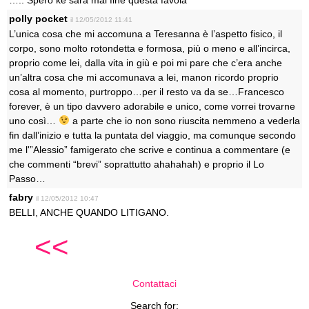
….. Spero ke sarà mai fine questa favola
polly pocket
il 12/05/2012 11:41
L’unica cosa che mi accomuna a Teresanna è l’aspetto fisico, il
corpo, sono molto rotondetta e formosa, più o meno e all’incirca,
proprio come lei, dalla vita in giù e poi mi pare che c’era anche
un’altra cosa che mi accomunava a lei, manon ricordo proprio
cosa al momento, purtroppo…per il resto va da se…Francesco
forever, è un tipo davvero adorabile e unico, come vorrei trovarne
uno così…
a parte che io non sono riuscita nemmeno a vederla
fin dall’inizio e tutta la puntata del viaggio, ma comunque secondo
me l'”Alessio” famigerato che scrive e continua a commentare (e
che commenti “brevi” soprattutto ahahahah) e proprio il Lo
Passo…
fabry
il 12/05/2012 10:47
BELLI, ANCHE QUANDO LITIGANO.
<<
Contattaci
Search for: