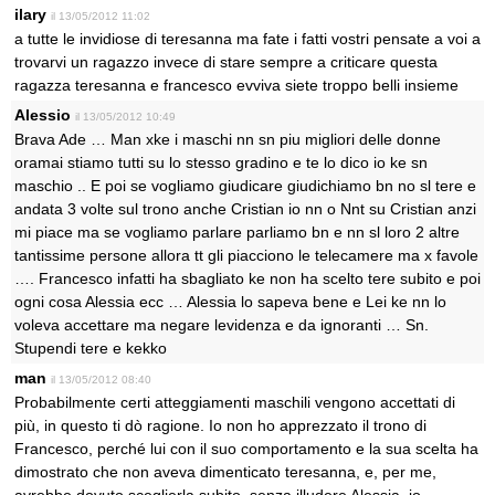
ilary
il 13/05/2012 11:02
a tutte le invidiose di teresanna ma fate i fatti vostri pensate a voi a
trovarvi un ragazzo invece di stare sempre a criticare questa
ragazza teresanna e francesco evviva siete troppo belli insieme
Alessio
il 13/05/2012 10:49
Brava Ade … Man xke i maschi nn sn piu migliori delle donne
oramai stiamo tutti su lo stesso gradino e te lo dico io ke sn
maschio .. E poi se vogliamo giudicare giudichiamo bn no sl tere e
andata 3 volte sul trono anche Cristian io nn o Nnt su Cristian anzi
mi piace ma se vogliamo parlare parliamo bn e nn sl loro 2 altre
tantissime persone allora tt gli piacciono le telecamere ma x favole
…. Francesco infatti ha sbagliato ke non ha scelto tere subito e poi
ogni cosa Alessia ecc … Alessia lo sapeva bene e Lei ke nn lo
voleva accettare ma negare levidenza e da ignoranti … Sn.
Stupendi tere e kekko
man
il 13/05/2012 08:40
Probabilmente certi atteggiamenti maschili vengono accettati di
più, in questo ti dò ragione. Io non ho apprezzato il trono di
Francesco, perché lui con il suo comportamento e la sua scelta ha
dimostrato che non aveva dimenticato teresanna, e, per me,