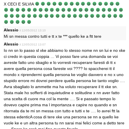
X CECI E SILVIA
Alessio
il 12/05/2012 13:10
Mi sn messa contro tutti e tt x te *** quello ke a ftt tere
Alessio
il 12/05/2012 13:07
Io nn sn lo passo sl xke abbiamo lo stesso nome nn sn lui e no xke
ci credo in questa coppia … Vi posso fare una domanda se voi
avreste fatto uno sbaglio e lo vorresti recuperare faresti di tt x
avere quella persona cosa fareste voi ???? Io spaccherei tt il
mondo x riprendermi quella persona ke voglio davvero e no x uno
stupido errore mi dovrei perdere quella persona ke tanto voglio ….
Avra sbagliato lo ammette ma ha voluto recuperare il tt xke sn.
Stata male ho sofferti di inquietudine e solitudine x nn aver fatto
una scelta di cuore ma col la mente …. Si e passato tempo lo
dovevo capire prima ma l importanza e capire no quando e sn
ritornata da te mi sn messa con tutto e tutti x te …. Io avrei ftt la
stessa edenticA cosa di tere xke una persona se nn a quello ke
vuole ke e un altra persona tu nn sarai mai felici come a detto tere