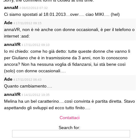
Sorry, the comment form is closed at this time.
annaM
il 08/02/2013 07:32
Ci siamo spostati al 18.01.2013…over…. ciao MIKI…. (hel)
Ade
il 17/11/2012 09:15
annaVR, non è nè anche con donne occasionali, è per il telefono o
internet :asd:
annaVR
il 17/11/2012 09:10
Io mi chiedo: come ho già detto: tutte queste donne che vanno lì
per Giuliano che è in trasmissione da 3 anni, non lo conoscono
ancora? Non ha nessuna voglia di fidanzarsi, lui stà bene così
(solo) con donne occasionali….
Ade
il 17/11/2012 06:43
Quanto cambiamento….
annaVR
il 14/11/2012 19:35
Melina ha un bel caratterino….così convinta è partita diretta. Stavo
aspettando gli sviluppi ed ecco tutto finito….
Contattaci
Search for: