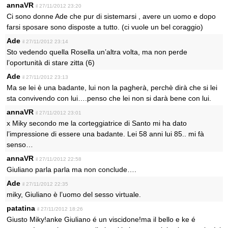
annaVR
il 27/11/2012 23:20
Ci sono donne Ade che pur di sistemarsi , avere un uomo e dopo
farsi sposare sono disposte a tutto. (ci vuole un bel coraggio)
Ade
il 27/11/2012 23:14
Sto vedendo quella Rosella un’altra volta, ma non perde
l’oportunità di stare zitta (6)
Ade
il 27/11/2012 23:13
Ma se lei è una badante, lui non la pagherà, perchè dirà che si lei
sta convivendo con lui….penso che lei non si darà bene con lui.
annaVR
il 27/11/2012 23:01
x Miky secondo me la corteggiatrice di Santo mi ha dato
l’impressione di essere una badante. Lei 58 anni lui 85.. mi fà
senso…
annaVR
il 27/11/2012 22:58
Giuliano parla parla ma non conclude….
Ade
il 27/11/2012 22:35
miky, Giuliano è l’uomo del sesso virtuale.
patatina
il 27/11/2012 18:26
Giusto Miky!anke Giuliano é un viscidone!ma il bello e ke é