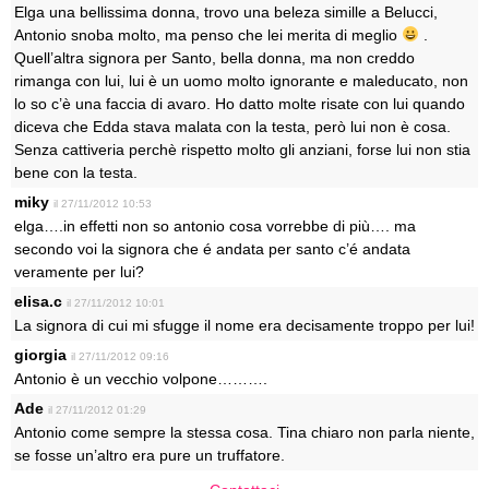
Elga una bellissima donna, trovo una beleza simille a Belucci,
Antonio snoba molto, ma penso che lei merita di meglio
.
Quell’altra signora per Santo, bella donna, ma non creddo
rimanga con lui, lui è un uomo molto ignorante e maleducato, non
lo so c’è una faccia di avaro. Ho datto molte risate con lui quando
diceva che Edda stava malata con la testa, però lui non è cosa.
Senza cattiveria perchè rispetto molto gli anziani, forse lui non stia
bene con la testa.
miky
il 27/11/2012 10:53
elga….in effetti non so antonio cosa vorrebbe di più…. ma
secondo voi la signora che é andata per santo c’é andata
veramente per lui?
elisa.c
il 27/11/2012 10:01
La signora di cui mi sfugge il nome era decisamente troppo per lui!
giorgia
il 27/11/2012 09:16
Antonio è un vecchio volpone……….
Ade
il 27/11/2012 01:29
Antonio come sempre la stessa cosa. Tina chiaro non parla niente,
se fosse un’altro era pure un truffatore.