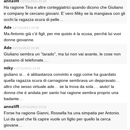
annaVR
il 27/11/2012 23:39
Ha ragione Tina e altre corteggiatrici quando dicono che Giuliano
e company le cercano giovani. E’ vero Miky se la mangiava con gli
occhi la ragazza scura di pelle…
Ade
il 27/11/2012 23:39
Ma Antonio già c’è figli, per me quisto è la scusa, perchè lui vuoi
donne giovanne.
Ade
il 27/11/2012 23:38
Giuliano sembra un “tarado”, ma lui non vai avante, le cose non
passano di telefonate….
miky
il 27/11/2012 23:35
giuliano si… é abbastanza convinto e oggi come ha guardato
quella ragazza scura di carnagione sembrava un deppravato…
altro che sesso virtuale ade… se la trova da sola…. aiuto! la
donna che é andata per santo hai ragione sembra proprio una
badante…
annaVR
il 27/11/2012 23:22
Forse ha ragione Gianni, Rossella ha una simpatia per Antonio.
Lui da quel che fà capire vuole un figlio per quello la cerca
giovane…