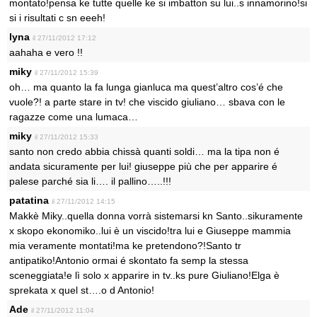
montato!pensa ke tutte quelle ke si imbatton su lui..s innamorino!si
si i risultati c sn eeeh!
lyna
il 27/11/2012 17:12
aahaha e vero !!
miky
il 27/11/2012 15:39
oh… ma quanto la fa lunga gianluca ma quest’altro cos’é che
vuole?! a parte stare in tv! che viscido giuliano… sbava con le
ragazze come una lumaca…
miky
il 27/11/2012 15:33
santo non credo abbia chissà quanti soldi… ma la tipa non é
andata sicuramente per lui! giuseppe più che per apparire é
palese parché sia li…. il pallino…..!!!
patatina
il 27/11/2012 14:15
Makkè Miky..quella donna vorrà sistemarsi kn Santo..sikuramente
x skopo ekonomiko..lui è un viscido!tra lui e Giuseppe mammia
mia veramente montati!ma ke pretendono?!Santo tr
antipatiko!Antonio ormai é skontato fa semp la stessa
sceneggiata!e lì solo x apparire in tv..ks pure Giuliano!Elga è
sprekata x quel st….o d Antonio!
Ade
il 27/11/2012 11:04