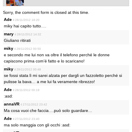
Sorry, the comment form is closed at this time.
Ade
il 28/11/2012 18:20
miky hai capito tutto….
mary
il 28/11/2012 14:32
Giuliano ritirati
miky
il 28/11/2012 00:50
e secondo me lui non va oltre il telefono perché le donne
capiscono prima com’é fatto e lo scaricano!
miky
il 28/11/2012 00:48
se fossi stata lì mi sarei alzata per dargli un fazzoletto perché si
pulisse la bava… a me lui fa veramente ribrezzo!
Ade
il 28/11/2012 00:19
:asd:
annaVR
il 27/11/2012 23:42
Ma cosa vuoi che faccia….può solo guardare…
Ade
il 27/11/2012 23:40
ma solo manggia con gli occhi :asd: