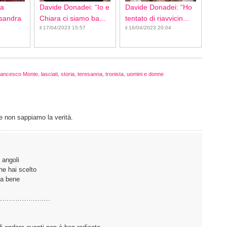
ca
Davide Donadei: “Io e
Davide Donadei: “Ho
ssandra
Chiara ci siamo ba...
tentato di riavvicin...
il 17/04/2023 15:57
il 16/04/2023 20:04
rancesco Monte
,
lasciati
,
storia
,
teresanna
,
tronista
,
uomini e donne
e non sappiamo la verità.
 angoli
he hai scelto
da bene
………………….