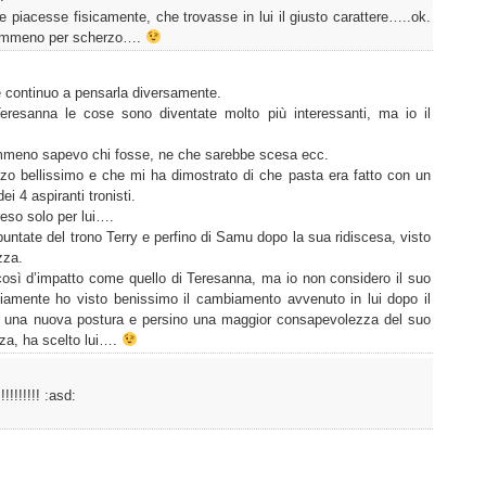
 piacesse fisicamente, che trovasse in lui il giusto carattere…..ok.
nemmeno per scherzo….
 continuo a pensarla diversamente.
eresanna le cose sono diventate molto più interessanti, ma io il
nemmeno sapevo chi fosse, ne che sarebbe scesa ecc.
o bellissimo e che mi ha dimostrato di che pasta era fatto con un
 4 aspiranti tronisti.
eso solo per lui….
untate del trono Terry e perfino di Samu dopo la sua ridiscesa, visto
zza.
 così d’impatto come quello di Teresanna, ma io non considero il suo
viamente ho visto benissimo il cambiamento avvenuto in lui dopo il
enti, una nuova postura e persino una maggior consapevolezza del suo
za, ha scelto lui….
!!!!!!!! :asd: