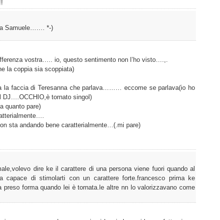
!!
i a Samuele……. *-)
fferenza vostra….. io, questo sentimento non l’ho visto….,.
he la coppia sia scoppiata)
era la faccia di Teresanna che parlava……… eccome se parlava(io ho
el DJ….OCCHIO,è tornato singol)
a quanto pare)
ratterialmente….
on sta andando bene caratterialmente…(.mi pare)
e,volevo dire ke il carattere di una persona viene fuori quando al
a capace di stimolarti con un carattere forte.francesco prima ke
a preso forma quando lei è tornata.le altre nn lo valorizzavano come