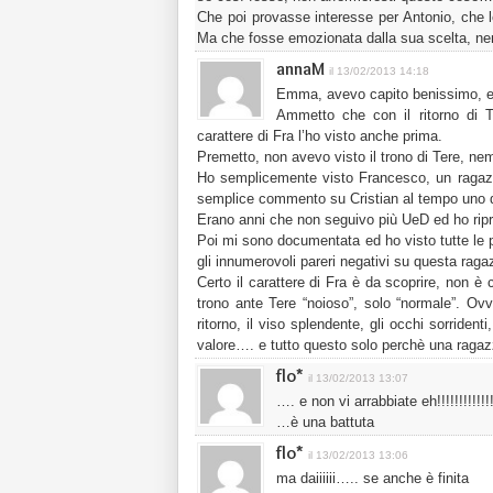
Che poi provasse interesse per Antonio, che le
Ma che fosse emozionata dalla sua scelta, 
annaM
il 13/02/2013 14:18
Emma, avevo capito benissimo, e
Ammetto che con il ritorno di T
carattere di Fra l’ho visto anche prima.
Premetto, non avevo visto il trono di Tere, 
Ho semplicemente visto Francesco, un ragazz
semplice commento su Cristian al tempo uno dei
Erano anni che non seguivo più UeD ed ho ripr
Poi mi sono documentata ed ho visto tutte le p
gli innumerovoli pareri negativi su questa raga
Certo il carattere di Fra è da scoprire, non è
trono ante Tere “noioso”, solo “normale”. Ov
ritorno, il viso splendente, gli occhi sorrid
valore…. e tutto questo solo perchè una ragaz
flo*
il 13/02/2013 13:07
…. e non vi arrabbiate eh!!!!!!!!!!!!!!
…è una battuta
flo*
il 13/02/2013 13:06
ma daiiiiii….. se anche è finita