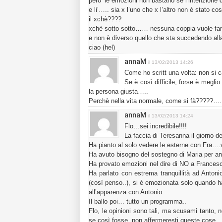
pero’ le emozioni non bastano se l’intenzione 
e li’….. sia x l’uno che x l’altro non è stato cos
il xchè????
xchè sotto sotto…… nessuna coppia vuole fare
e non è diverso quello che sta succedendo all
ciao (hel)
annaM
il 13/02/2013 14:26
Come ho scritt una volta: non si ca
Se è così difficile, forse è megli
la persona giusta…..
Perchè nella vita normale, come si fà?????…
annaM
il 13/02/2013 14:24
Flo…sei incredibile!!!!
La faccia di Teresanna il giorno d
Ha pianto al solo vedere le esterne con Fra….
Ha avuto bisogno del sostegno di Maria per and
Ha provato emozioni nel dire di NO a Francesc
Ha parlato con estrema tranquillità ad Antonio
(così penso..), si è emozionata solo quando ha
all’apparenza con Antonio….
Il ballo poi… tutto un programma..
Flo, le opinioni sono tali, ma scusami tanto, 
se così fosse, non affermeresti queste cose…