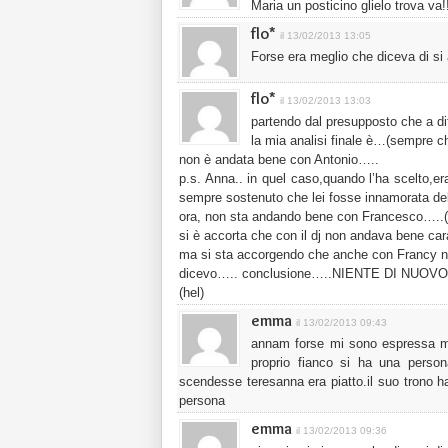
Maria un posticino glielo trova va!
flo*
il 13/02/2013 13:05
Forse era meglio che diceva di s
flo*
il 13/02/2013 13:03
partendo dal presupposto che a di
la mia analisi finale è…(sempre c
non è andata bene con Antonio…..
p.s. Anna.. in quel caso,quando l’ha scelto,
sempre sostenuto che lei fosse innamorata d
ora, non sta andando bene con Francesco…..(
si è accorta che con il dj non andava bene ca
ma si sta accorgendo che anche con Francy n
dicevo….. conclusione…..NIENTE DI NUOVO
(hel)
emma
il 13/02/2013 09:43
annam forse mi sono espressa mal
proprio fianco si ha una person
scendesse teresanna era piatto.il suo trono h
persona
emma
il 13/02/2013 09:36