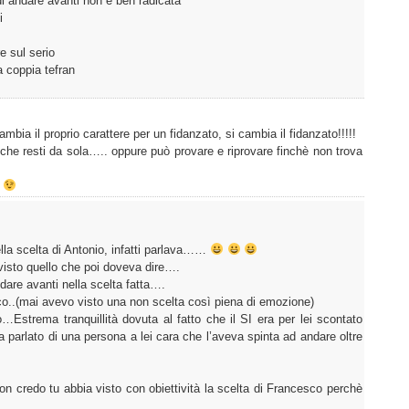
di andare avanti non è ben radicata
i
 sul serio
a coppia tefran
mbia il proprio carattere per un fidanzato, si cambia il fidanzato!!!!!
o che resti da sola….. oppure può provare e riprovare finchè non trova
.
ella scelta di Antonio, infatti parlava……
visto quello che poi doveva dire….
are avanti nella scelta fatta….
o..(mai avevo visto una non scelta così piena di emozione)
…Estrema tranquillità dovuta al fatto che il SI era per lei scontato
 parlato di una persona a lei cara che l’aveva spinta ad andare oltre
non credo tu abbia visto con obiettività la scelta di Francesco perchè
.