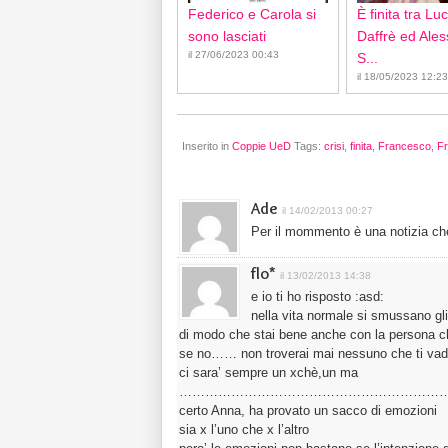
Federico e Carola si
È finita tra Lu
sono lasciati
Daffrè ed Ale
il 27/06/2023 00:43
S...
il 18/05/2023 12:23
Inserito in
Coppie UeD
Tags:
crisi
,
finita
,
Francesco
,
F
Ade
il 14/02/2013 00:27
Per il mommento è una notizia ch
flo*
il 13/02/2013 14:38
e io ti ho risposto :asd:
nella vita normale si smussano gli
di modo che stai bene anche con la persona c
se no…… non troverai mai nessuno che ti va
ci sara’ sempre un xchè,un ma
………………………………………………………
certo Anna, ha provato un sacco di emozioni
sia x l’uno che x l’altro