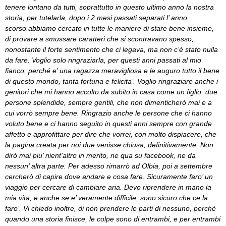
tenere lontano da tutti, soprattutto in questo ultimo anno la nostra
storia, per tutelarla, dopo i 2 mesi passati separati l’ anno
scorso.abbiamo cercato in tutte le maniere di stare bene insieme,
di provare a smussare caratteri che si scontravano spesso,
nonostante il forte sentimento che ci legava, ma non c’è stato nulla
da fare. Voglio solo ringraziarla, per questi anni passati al mio
fianco, perché e’ una ragazza meravigliosa e le auguro tutto il bene
di questo mondo, tanta fortuna e felicita’. Voglio ringraziare anche i
genitori che mi hanno accolto da subito in casa come un figlio, due
persone splendide, sempre gentili, che non dimenticherò mai e a
cui vorrò sempre bene. Ringrazio anche le persone che ci hanno
voluto bene e ci hanno seguito in questi anni sempre con grande
affetto e approfittare per dire che vorrei, con molto dispiacere, che
la pagina creata per noi due venisse chiusa, definitivamente. Non
dirò mai piu’ nient’altro in merito, ne qua su facebook, ne da
nessun’ altra parte. Per adesso rimarrò ad Olbia, poi a settembre
cercherò di capire dove andare e cosa fare. Sicuramente faro’ un
viaggio per cercare di cambiare aria. Devo riprendere in mano la
mia vita, e anche se e’ veramente difficile, sono sicuro che ce la
faro’. Vi chiedo inoltre, di non prendere le parti di nessuno, perché
quando una storia finisce, le colpe sono di entrambi, e per entrambi