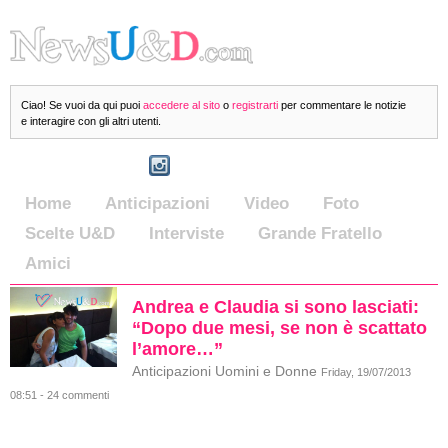
Ciao! Se vuoi da qui puoi
accedere al sito
o
registrarti
per commentare le notizie
e interagire con gli altri utenti.
Home
Anticipazioni
Video
Foto
Scelte U&D
Interviste
Grande Fratello
Amici
Andrea e Claudia si sono lasciati:
“Dopo due mesi, se non è scattato
l’amore…”
Anticipazioni Uomini e Donne
Friday, 19/07/2013
08:51 - 24 commenti