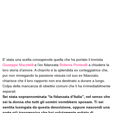
E’ stata una scelta consapevole quella che ha portato il tronista
Giuseppe Mazzitelli
e l’ex fidanzata
Roberta Pontesilli
a chiudere la
loro storia d’amore. A chiarirlo è la splendida ex corteggiatrice che,
pur non rinnegando la passione vissuta col suo ex fidanzato,
chiarisce che il loro rapporto non era destinato a durare a lungo.
Colpa della mancanza di obiettivi comuni che li ha irrimediabilmente
separati.
Sei stata soprannominata “la fidanzata d’Italia”, nel senso che
sei la donna che tutti gli uomini vorrebbero sposare. Ti sei
sentita lusingata da questa descrizione, oppure nascondi una
parte più trasgressiva che hai volutamente evitato di