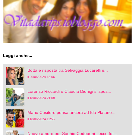
Leggi anche...
Botta e risposta tra Selvaggia Lucarelli e...
il 20/06/2024 18:06
Lorenzo Riccardi e Claudia Dionigi si spos...
il 18/06/2024 21:08
Mario Cusitore pensa ancora ad Ida Platano...
il 18/06/2024 11:55
Nuovo amore per Sophie Codegoni : ecco fot...