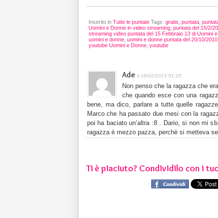
Inserito in
Tutte le puntate
Tags:
gratis
,
puntata
,
puntat
Uomini e Donne in video streaming
,
puntata del 15/2/2
streaming video puntata del 15 Febbraio 13 di Uomini 
uomini e donne
,
uomini e donne puntata del 20/10/2010
youtube Uomini e Donne
,
youtube
Ade
il 18/02/2013 01:25
Non penso che la ragazza che era u
che quando esce con una ragazza 
bene, ma dico, parlare a tutte quelle ragazz
Marco che ha passato due mesi con la ragazza
poi ha baciato un’altra :8 . Dario, si non mi 
ragazza è mezzo pazza, perchè si metteva sempr
Ti è piaciuto? Condividilo con i tuo