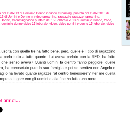
a del 15/02/13 di Uomini e Donne in video streaming
,
puntata del 15/02/2013 di
013 di Uomini e Donne in video streaming
,
ragazzi e ragazze
,
streaming
,
e Donne
,
streaming video puntata del 15 Febbraio 2013 di Uomini e Donne
,
trono
,
,
uomini e donne video 15 febbraio
,
video
,
video uomini e donne 15 febbraio
,
video
scita con quelle tre ha fatto bene, però, quelle è il tipo di ragazzino
parla tutto a tutte quante. Lui aveva parlato con la RED, ha fatto
e che senso aveva? Quanti uomini là dientro fanno peggiore, quelle
, ha conosciuto pure la sua famiglia e poi se sentiva con Angela e
sbaglio ha levato quante ragazze “al centro benessere”? Per me quella
e a litigare con gli uomini e alla fine ha fatto una merd..
i amici...