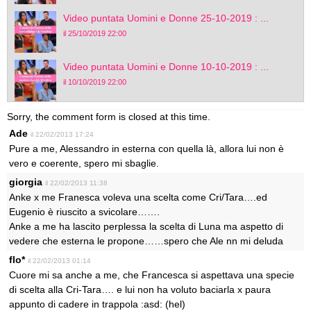
Video puntata Uomini e Donne 25-10-2019 : ...
il 25/10/2019 22:00
Video puntata Uomini e Donne 10-10-2019 : ...
il 10/10/2019 22:00
Sorry, the comment form is closed at this time.
Ade
il 22/02/2013 17:24
Pure a me, Alessandro in esterna con quella là, allora lui non è
vero e coerente, spero mi sbaglie.
giorgia
il 22/02/2013 11:38
Anke x me Franesca voleva una scelta come Cri/Tara….ed
Eugenio è riuscito a svicolare…….
Anke a me ha lascito perplessa la scelta di Luna ma aspetto di
vedere che esterna le propone……spero che Ale nn mi deluda
flo*
il 22/02/2013 01:14
Cuore mi sa anche a me, che Francesca si aspettava una specie
di scelta alla Cri-Tara…. e lui non ha voluto baciarla x paura
appunto di cadere in trappola :asd: (hel)