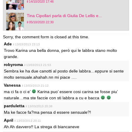
il 14/10/2020 17:46
Tina Cipollari parla di Giulia De Lellis e...
il 05/10/2020 22:30
Sorry, the comment form is closed at this time.
Ade
il 13/03/2013 23:13
Trovo Karina una bella donna, però qui le labbra stano molto
grande.
robyroma
il 13/03/2013 21:53
Sembra ke ha due canotti al posto delle labbra…eppure si sente
molto sensuale.ahahah.nn mi piace ….
Vanessa
il 13/03/2013 21:12
ma ci fa o ci e’
Karina puo’ essere cosi carina se fosse piu’
naturale…ma ste faccie con sti labbra a cu e bacca
parduletta
il 13/03/2013 20:38
Ma ke facce fa?ma pensa d essere sensuale?!
April
il 13/03/2013 20:11
Ah Ah davvero!! La strega di biancaneve