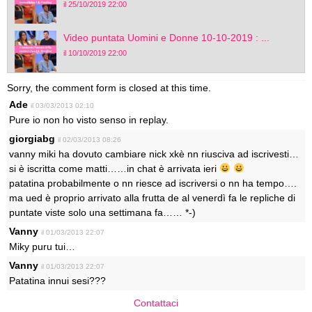
il 25/10/2019 22:00
Video puntata Uomini e Donne 10-10-2019 : ...
il 10/10/2019 22:00
Sorry, the comment form is closed at this time.
Ade
il 03/03/2013 02:10
Pure io non ho visto senso in replay.
giorgiabg
il 02/03/2013 08:26
vanny miki ha dovuto cambiare nick xkè nn riusciva ad iscrivesti…
si è iscritta come matti……in chat è arrivata ieri
patatina probabilmente o nn riesce ad iscriversi o nn ha tempo….
ma ued è proprio arrivato alla frutta de al venerdì fa le repliche di
puntate viste solo una settimana fa…… *-)
Vanny
il 01/03/2013 22:07
Miky puru tui…
Vanny
il 01/03/2013 22:07
Patatina innui sesi???
Contattaci