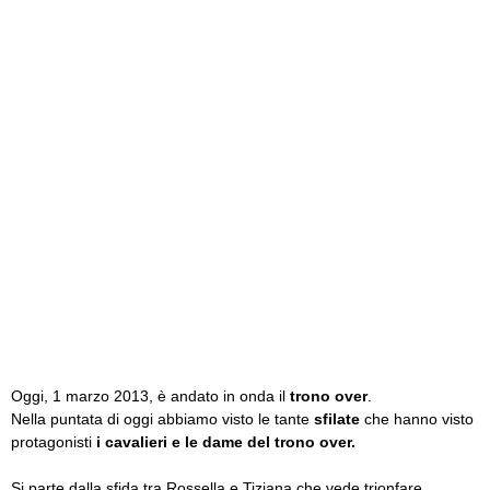
Oggi, 1 marzo 2013, è andato in onda il
trono over
.
Nella puntata di oggi abbiamo visto le tante
sfilate
che hanno visto
protagonisti
i cavalieri e le dame del trono over.
Si parte dalla sfida tra Rossella e Tiziana che vede trionfare