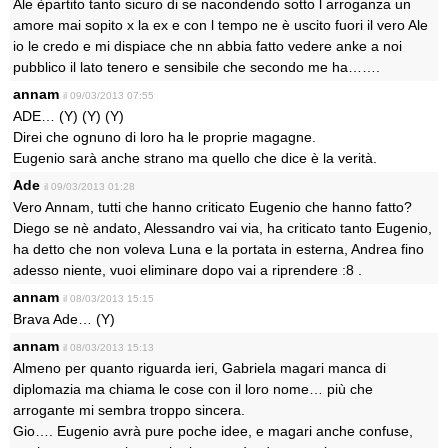
Ale èpartito tanto sicuro di se nacondendo sotto l arroganza un
amore mai sopito x la ex e con l tempo ne è uscito fuori il vero Ale
io le credo e mi dispiace che nn abbia fatto vedere anke a noi
pubblico il lato tenero e sensibile che secondo me ha…….
annam
il 09/03/2013 07:55
ADE… (Y) (Y) (Y)
Direi che ognuno di loro ha le proprie magagne.
Eugenio sarà anche strano ma quello che dice è la verità.
Ade
il 09/03/2013 01:28
Vero Annam, tutti che hanno criticato Eugenio che hanno fatto?
Diego se nè andato, Alessandro vai via, ha criticato tanto Eugenio,
ha detto che non voleva Luna e la portata in esterna, Andrea fino
adesso niente, vuoi eliminare dopo vai a riprendere :8 .
annam
il 08/03/2013 15:15
Brava Ade… (Y)
annam
il 08/03/2013 15:13
Almeno per quanto riguarda ieri, Gabriela magari manca di
diplomazia ma chiama le cose con il loro nome… più che
arrogante mi sembra troppo sincera.
Gio…. Eugenio avrà pure poche idee, e magari anche confuse,