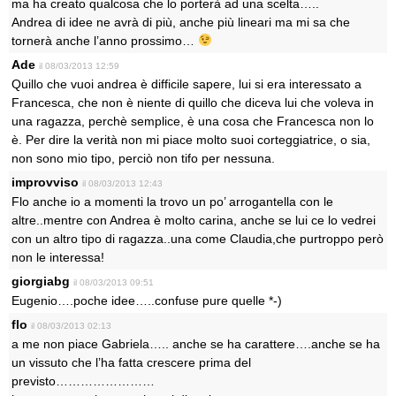
ma ha creato qualcosa che lo porterà ad una scelta…..
Andrea di idee ne avrà di più, anche più lineari ma mi sa che
tornerà anche l’anno prossimo…
Ade
il 08/03/2013 12:59
Quillo che vuoi andrea è difficile sapere, lui si era interessato a
Francesca, che non è niente di quillo che diceva lui che voleva in
una ragazza, perchè semplice, è una cosa che Francesca non lo
è. Per dire la verità non mi piace molto suoi corteggiatrice, o sia,
non sono mio tipo, perciò non tifo per nessuna.
improvviso
il 08/03/2013 12:43
Flo anche io a momenti la trovo un po’ arrogantella con le
altre..mentre con Andrea è molto carina, anche se lui ce lo vedrei
con un altro tipo di ragazza..una come Claudia,che purtroppo però
non le interessa!
giorgiabg
il 08/03/2013 09:51
Eugenio….poche idee…..confuse pure quelle *-)
flo
il 08/03/2013 02:13
a me non piace Gabriela….. anche se ha carattere….anche se ha
un vissuto che l’ha fatta crescere prima del
previsto……………………