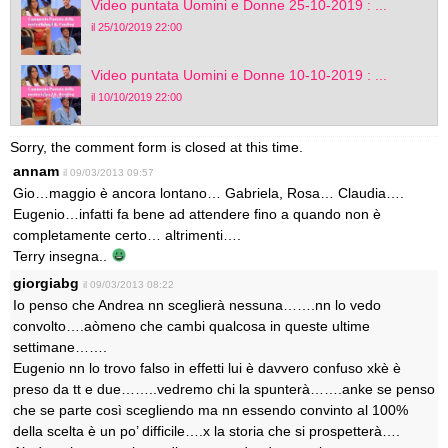
Video puntata Uomini e Donne 25-10-2019 : ...
il 25/10/2019 22:00
Video puntata Uomini e Donne 10-10-2019 : ...
il 10/10/2019 22:00
Sorry, the comment form is closed at this time.
annam
il 09/03/2013 09:57
Gio…maggio è ancora lontano… Gabriela, Rosa… Claudia….
Eugenio…infatti fa bene ad attendere fino a quando non è
completamente certo… altrimenti….
Terry insegna..
giorgiabg
il 09/03/2013 08:22
Io penso che Andrea nn sceglierà nessuna…….nn lo vedo
convolto….aòmeno che cambi qualcosa in queste ultime
settimane…….
Eugenio nn lo trovo falso in effetti lui è davvero confuso xkè è
preso da tt e due……..vedremo chi la spunterà…….anke se penso
che se parte così scegliendo ma nn essendo convinto al 100%
della scelta è un po’ difficile….x la storia che si prospetterà….