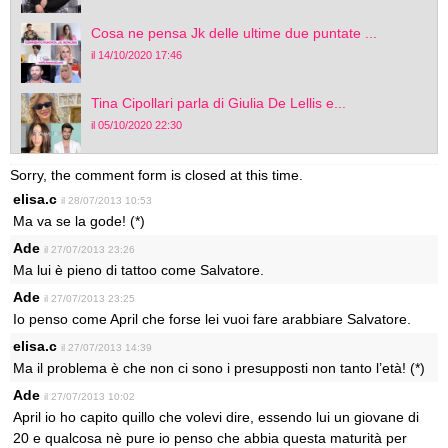
Cosa ne pensa Jk delle ultime due puntate ...
il 14/10/2020 17:46
Tina Cipollari parla di Giulia De Lellis e...
il 05/10/2020 22:30
Sorry, the comment form is closed at this time.
elisa.c
il 28/07/2013 10:53
Ma va se la gode! (*)
Ade
il 27/07/2013 23:26
Ma lui è pieno di tattoo come Salvatore.
Ade
il 27/07/2013 23:25
Io penso come April che forse lei vuoi fare arabbiare Salvatore.
elisa.c
il 27/07/2013 14:39
Ma il problema è che non ci sono i presupposti non tanto l’età! (*)
Ade
il 27/07/2013 10:02
April io ho capito quillo che volevi dire, essendo lui un giovane di
20 e qualcosa nè pure io penso che abbia questa maturità per