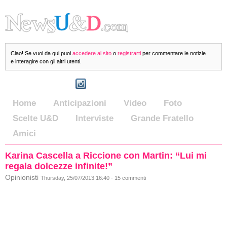
Ciao! Se vuoi da qui puoi
accedere al sito
o
registrarti
per commentare le notizie
e interagire con gli altri utenti.
Home
Anticipazioni
Video
Foto
Scelte U&D
Interviste
Grande Fratello
Amici
Karina Cascella a Riccione con Martin: “Lui mi
regala dolcezze infinite!”
Opinionisti
Thursday, 25/07/2013 16:40 - 15 commenti