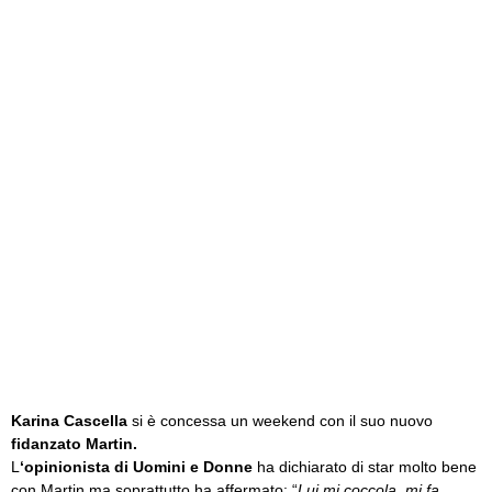
Karina Cascella
si è concessa un weekend con il suo nuovo
fidanzato Martin.
L
‘opinionista di Uomini e Donne
ha dichiarato di star molto bene
con Martin ma soprattutto ha affermato: “
Lui mi coccola, mi fa