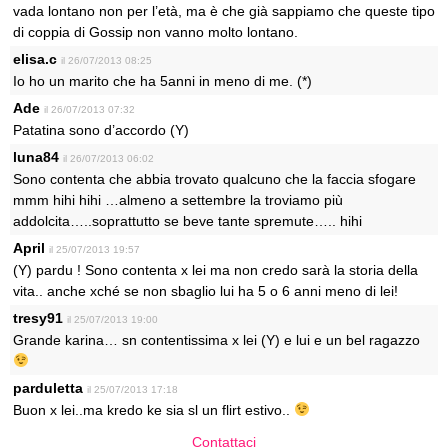
vada lontano non per l’età, ma è che già sappiamo che queste tipo
di coppia di Gossip non vanno molto lontano.
elisa.c
il 26/07/2013 08:25
Io ho un marito che ha 5anni in meno di me. (*)
Ade
il 26/07/2013 07:32
Patatina sono d’accordo (Y)
luna84
il 26/07/2013 06:02
Sono contenta che abbia trovato qualcuno che la faccia sfogare
mmm hihi hihi …almeno a settembre la troviamo più
addolcita…..soprattutto se beve tante spremute….. hihi
April
il 25/07/2013 19:57
(Y) pardu ! Sono contenta x lei ma non credo sarà la storia della
vita.. anche xché se non sbaglio lui ha 5 o 6 anni meno di lei!
tresy91
il 25/07/2013 19:00
Grande karina… sn contentissima x lei (Y) e lui e un bel ragazzo
parduletta
il 25/07/2013 17:18
Buon x lei..ma kredo ke sia sl un flirt estivo..
Contattaci