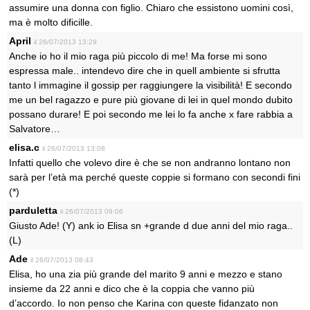
assumire una donna con figlio. Chiaro che essistono uomini così,
ma è molto dificille.
April
il 26/07/2013 13:29
Anche io ho il mio raga più piccolo di me! Ma forse mi sono
espressa male.. intendevo dire che in quell ambiente si sfrutta
tanto l immagine il gossip per raggiungere la visibilità! E secondo
me un bel ragazzo e pure più giovane di lei in quel mondo dubito
possano durare! E poi secondo me lei lo fa anche x fare rabbia a
Salvatore…
elisa.c
il 26/07/2013 13:08
Infatti quello che volevo dire è che se non andranno lontano non
sarà per l’età ma perché queste coppie si formano con secondi fini
(*)
parduletta
il 26/07/2013 09:06
Giusto Ade! (Y) ank io Elisa sn +grande d due anni del mio raga..
(L)
Ade
il 26/07/2013 08:43
Elisa, ho una zia più grande del marito 9 anni e mezzo e stano
insieme da 22 anni e dico che è la coppia che vanno più
d’accordo. Io non penso che Karina con queste fidanzato non