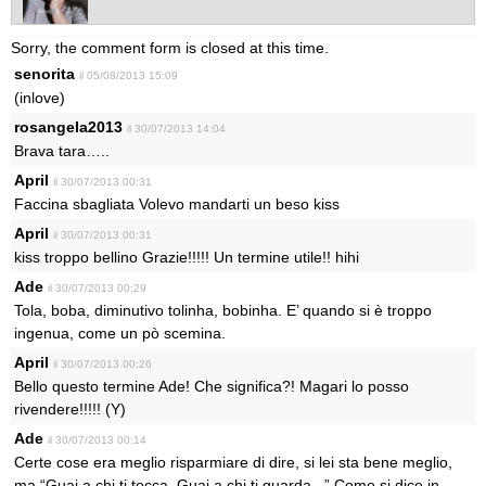
Sorry, the comment form is closed at this time.
senorita
il 05/08/2013 15:09
(inlove)
rosangela2013
il 30/07/2013 14:04
Brava tara…..
April
il 30/07/2013 00:31
Faccina sbagliata Volevo mandarti un beso kiss
April
il 30/07/2013 00:31
kiss troppo bellino Grazie!!!!! Un termine utile!! hihi
Ade
il 30/07/2013 00:29
Tola, boba, diminutivo tolinha, bobinha. E’ quando si è troppo
ingenua, come un pò scemina.
April
il 30/07/2013 00:26
Bello questo termine Ade! Che significa?! Magari lo posso
rivendere!!!!! (Y)
Ade
il 30/07/2013 00:14
Certe cose era meglio risparmiare di dire, si lei sta bene meglio,
ma “Guai a chi ti tocca, Guai a chi ti guarda.. ” Come si dice in