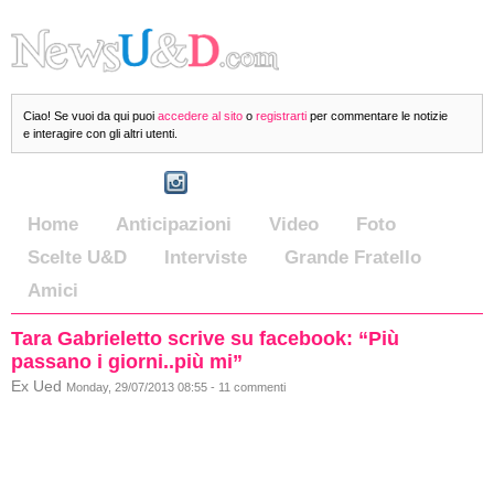
Ciao! Se vuoi da qui puoi
accedere al sito
o
registrarti
per commentare le notizie
e interagire con gli altri utenti.
Home
Anticipazioni
Video
Foto
Scelte U&D
Interviste
Grande Fratello
Amici
Tara Gabrieletto scrive su facebook: “Più
passano i giorni..più mi”
Ex Ued
Monday, 29/07/2013 08:55 - 11 commenti