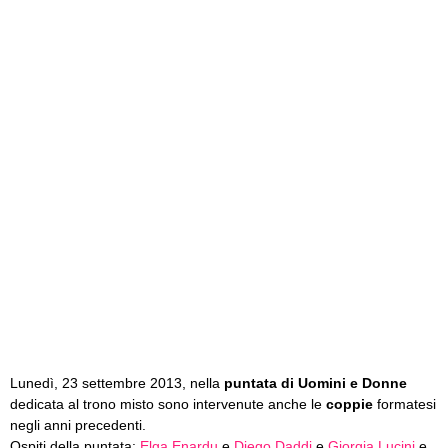
Lunedì, 23 settembre 2013, nella
puntata di Uomini e Donne
dedicata al trono misto sono intervenute anche le
coppie
formatesi
negli anni precedenti.
Ospiti della puntata:
Elga Enardu
e
Diego Daddi
e
Giorgia Lucini
e