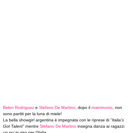
Belen Rodriguez
e
Stefano De Martino
, dopo il
matrimonio
, non
sono partiti per la luna di miele!
La bella showgirl argentina è impegnata con le riprese di “
Italia’s
Got Talent”
mentre
Stefano De Martino
insegna danza ai ragazzi
un po’ in giro per l’Italia.