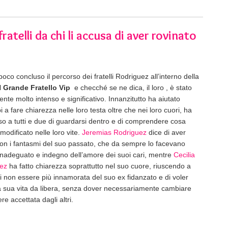
atelli da chi li accusa di aver rovinato
poco concluso il percorso dei fratelli Rodriguez all’interno della
l
Grande Fratello Vip
e checché se ne dica, il loro , è stato
nte molto intenso e significativo. Innanzitutto ha aiutato
 a fare chiarezza nelle loro testa oltre che nei loro cuori, ha
o a tutti e due di guardarsi dentro e di comprendere cosa
odificato nelle loro vite.
Jeremias Rodriguez
dice di aver
 con i fantasmi del suo passato, che da sempre lo facevano
 inadeguato e indegno dell’amore dei suoi cari, mentre
Cecilia
ez
ha fatto chiarezza soprattutto nel suo cuore, riuscendo a
i non essere più innamorata del suo ex fidanzato e di voler
la sua vita da libera, senza dover necessariamente cambiare
re accettata dagli altri.