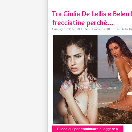
Tra Giulia De Lellis e Belen
frecciatine perchè…
Sunday, 17/11/2019 12:53
.
Comments Off
on Tra Giulia De
Clicca qui per continuare a leggere »