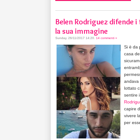
Belen Rodriguez difende i fr
la sua immagine
Sunday, 26/11/2017 14:20
.
14 commenti »
Si è da 
casa de
sicurame
entrambi
permess
andava m
lottato
sentire
Rodrigu
capire d
vivere 
per esse