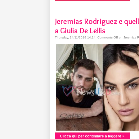
Jeremias Rodriguez e quell
a Giulia De Lellis
Thursday, 14/11/2019 14:14
.
Comments Off
on Jeremias Ro
Clicca qui per continuare a leggere »