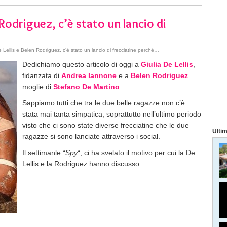
 Rodriguez, c’è stato un lancio di
 Lellis e Belen Rodriguez, c’è stato un lancio di frecciatine perchè…
Dedichiamo questo articolo di oggi a
Giulia De Lellis
,
fidanzata di
Andrea Iannone
e a
Belen Rodriguez
moglie di
Stefano De Martino
.
Sappiamo tutti che tra le due belle ragazze non c’è
stata mai tanta simpatica, soprattutto nell’ultimo periodo
visto che ci sono state diverse frecciatine che le due
Ultim
ragazze si sono lanciate attraverso i social.
Il settimanle “
Spy
“, ci ha svelato il motivo per cui la De
Lellis e la Rodriguez hanno discusso.