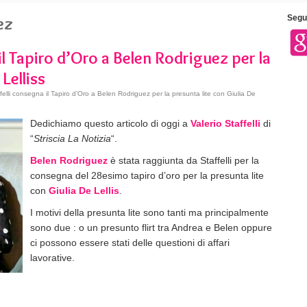
ez
Segui
il Tapiro d’Oro a Belen Rodriguez per la
Lelliss
felli consegna il Tapiro d’Oro a Belen Rodriguez per la presunta lite con Giulia De
Dedichiamo questo articolo di oggi a
Valerio Staffelli
di
“
Striscia La Notizia
“.
Belen Rodriguez
è stata raggiunta da Staffelli per la
consegna del 28esimo tapiro d’oro per la presunta lite
con
Giulia De Lellis
.
I motivi della presunta lite sono tanti ma principalmente
sono due : o un presunto flirt tra Andrea e Belen oppure
ci possono essere stati delle questioni di affari
lavorative.