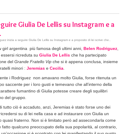
guire Giulia De Lellis su Instagram e a
.
ez inizia a seguire Giulia De Lellis su Instagram e a proposito di lei scrive che..
 girl argentina più famosa degli ultimi anni,
Belen Rodriguez
,
essersi ricreduta su
Giulia De Lellis
che ha partecipato
ione del
Grande Fratello Vip
che si è appena conclusa, insieme
fratelli minori :
Jeremias
e
Cecilia
.
mente i Rodriguez non amavano molto Giulia, forse ritenuta un
ppo saccente per i loro gusti e temevano che all’interno della
carattere fumantino di Giulia potesse creare degli squilibri
rno del gruppo.
di tutto ciò è accaduto, anzi, Jeremias è stato forse uno dei
ricredersi su di lei nella casa e ad instaurare con Giulia un
o quasi fraterno. Non si è limitato però ad assecondarla come
 fatto qualcuno preoccupato della sua popolarità, al contrario,
di un’occasione si è scontrato con lei manifestando il suo punto