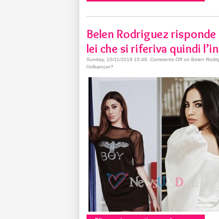
Belen Rodriguez risponde al
lei che si riferiva quindi l’
Sunday, 10/11/2019 15:46
.
Comments Off
on Belen Rodrigue
l’influencer?