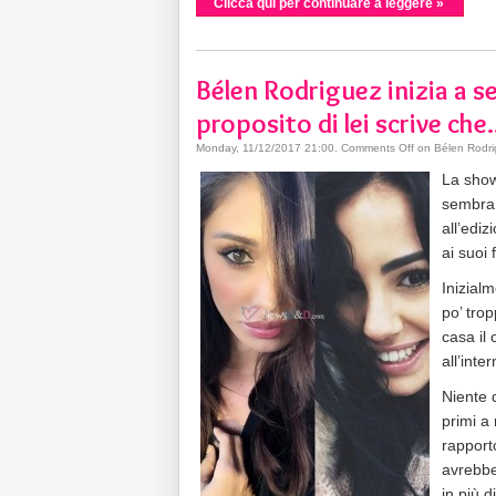
Clicca qui per continuare a leggere »
Bélen Rodriguez inizia a se
proposito di lei scrive che.
Monday, 11/12/2017 21:00
.
Comments Off
on Bélen Rodrigu
La show
sembra 
all’ediz
ai suoi 
Inizial
po’ tro
casa il 
all’inte
Niente 
primi a 
rapport
avrebbe
in più 