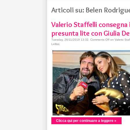
Articoli su: Belen Rodrigu
Valerio Staffelli consegna 
presunta lite con Giulia De 
Tuesday, 26/11/2019 13:32
.
Comments Off
on Valerio Staf
Lelliss
Clicca qui per continuare a leggere »