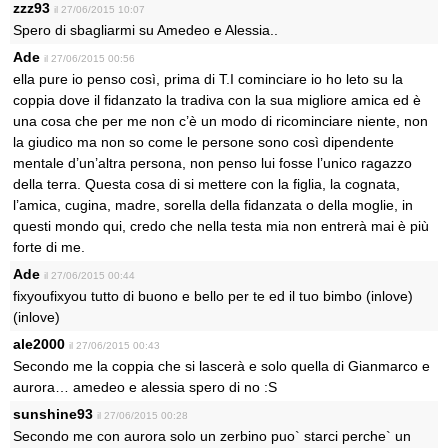
zzz93
il 27/06/2015 10:07
Spero di sbagliarmi su Amedeo e Alessia..
Ade
il 27/06/2015 00:56
ella pure io penso così, prima di T.I cominciare io ho leto su la
coppia dove il fidanzato la tradiva con la sua migliore amica ed è
una cosa che per me non c’è un modo di ricominciare niente, non
la giudico ma non so come le persone sono così dipendente
mentale d’un’altra persona, non penso lui fosse l’unico ragazzo
della terra. Questa cosa di si mettere con la figlia, la cognata,
l’amica, cugina, madre, sorella della fidanzata o della moglie, in
questi mondo qui, credo che nella testa mia non entrerà mai è più
forte di me.
Ade
il 27/06/2015 00:44
fixyoufixyou tutto di buono e bello per te ed il tuo bimbo (inlove)
(inlove)
ale2000
il 27/06/2015 00:43
Secondo me la coppia che si lascerà e solo quella di Gianmarco e
aurora… amedeo e alessia spero di no :S
sunshine93
il 27/06/2015 00:28
Secondo me con aurora solo un zerbino puo` starci perche` un