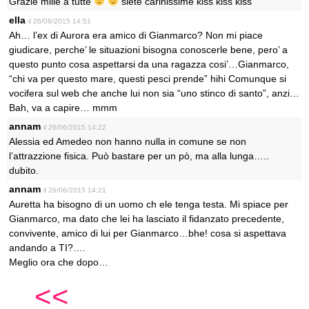
Grazie mille a tutte
siete carinissime kiss kiss kiss
ella
il 26/06/2015 14:51
Ah… l’ex di Aurora era amico di Gianmarco? Non mi piace
giudicare, perche’ le situazioni bisogna conoscerle bene, pero’ a
questo punto cosa aspettarsi da una ragazza cosi’…Gianmarco,
“chi va per questo mare, questi pesci prende” hihi Comunque si
vocifera sul web che anche lui non sia “uno stinco di santo”, anzi…
Bah, va a capire… mmm
annam
il 26/06/2015 14:22
Alessia ed Amedeo non hanno nulla in comune se non
l’attrazzione fisica. Può bastare per un pò, ma alla lunga…..
dubito.
annam
il 26/06/2015 14:21
Auretta ha bisogno di un uomo ch ele tenga testa. Mi spiace per
Gianmarco, ma dato che lei ha lasciato il fidanzato precedente,
convivente, amico di lui per Gianmarco…bhe! cosa si aspettava
andando a TI?….
Meglio ora che dopo…
<<