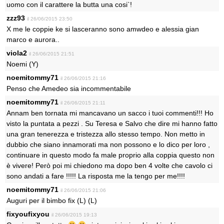
uomo con il carattere la butta una cosi`!
zzz93
il 26/06/2015 23:50
X me le coppie ke si lasceranno sono amwdeo e alessia gian
marco e aurora..
viola2
il 26/06/2015 21:51
Noemi (Y)
noemitommy71
il 26/06/2015 21:16
Penso che Amedeo sia incommentabile
noemitommy71
il 26/06/2015 21:11
Annam ben tornata mi mancavano un sacco i tuoi commenti!!! Ho
visto la puntata a pezzi . Su Teresa e Salvo che dire mi hanno fatto
una gran tenerezza e tristezza allo stesso tempo. Non metto in
dubbio che siano innamorati ma non possono e lo dico per loro ,
continuare in questo modo fa male proprio alla coppia questo non
è vivere! Però poi mi chiedono ma dopo ben 4 volte che cavolo ci
sono andati a fare !!!!! La risposta me la tengo per me!!!!
noemitommy71
il 26/06/2015 21:06
Auguri per il bimbo fix (L) (L)
fixyoufixyou
il 26/06/2015 19:13