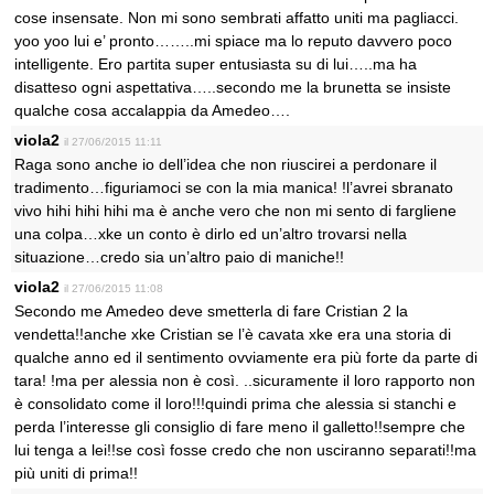
cose insensate. Non mi sono sembrati affatto uniti ma pagliacci.
yoo yoo lui e’ pronto……..mi spiace ma lo reputo davvero poco
intelligente. Ero partita super entusiasta su di lui…..ma ha
disatteso ogni aspettativa…..secondo me la brunetta se insiste
qualche cosa accalappia da Amedeo….
viola2
il 27/06/2015 11:11
Raga sono anche io dell’idea che non riuscirei a perdonare il
tradimento…figuriamoci se con la mia manica! !l’avrei sbranato
vivo hihi hihi hihi ma è anche vero che non mi sento di fargliene
una colpa…xke un conto è dirlo ed un’altro trovarsi nella
situazione…credo sia un’altro paio di maniche!!
viola2
il 27/06/2015 11:08
Secondo me Amedeo deve smetterla di fare Cristian 2 la
vendetta!!anche xke Cristian se l’è cavata xke era una storia di
qualche anno ed il sentimento ovviamente era più forte da parte di
tara! !ma per alessia non è così. ..sicuramente il loro rapporto non
è consolidato come il loro!!!quindi prima che alessia si stanchi e
perda l’interesse gli consiglio di fare meno il galletto!!sempre che
lui tenga a lei!!se così fosse credo che non usciranno separati!!ma
più uniti di prima!!