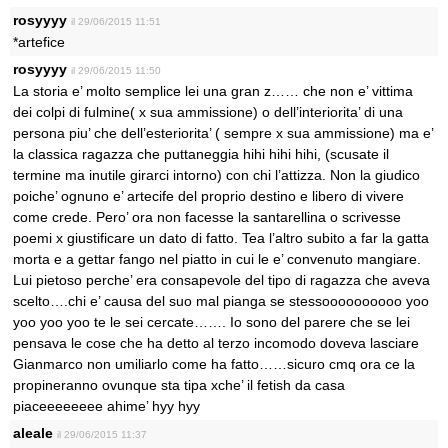
rosyyyy
il 29/06/2015 11:51
*artefice
rosyyyy
il 29/06/2015 11:50
La storia e’ molto semplice lei una gran z…… che non e’ vittima
dei colpi di fulmine( x sua ammissione) o dell’interiorita’ di una
persona piu’ che dell’esteriorita’ ( sempre x sua ammissione) ma e’
la classica ragazza che puttaneggia hihi hihi hihi, (scusate il
termine ma inutile girarci intorno) con chi l’attizza. Non la giudico
poiche’ ognuno e’ artecife del proprio destino e libero di vivere
come crede. Pero’ ora non facesse la santarellina o scrivesse
poemi x giustificare un dato di fatto. Tea l’altro subito a far la gatta
morta e a gettar fango nel piatto in cui le e’ convenuto mangiare.
Lui pietoso perche’ era consapevole del tipo di ragazza che aveva
scelto….chi e’ causa del suo mal pianga se stessoooooooooo yoo
yoo yoo yoo te le sei cercate……. Io sono del parere che se lei
pensava le cose che ha detto al terzo incomodo doveva lasciare
Gianmarco non umiliarlo come ha fatto……sicuro cmq ora ce la
propineranno ovunque sta tipa xche’ il fetish da casa
piaceeeeeeee ahime’ hyy hyy
aleale
il 29/06/2015 11:37