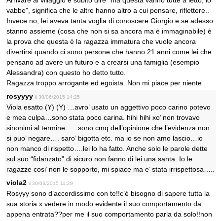
Arrivare al villaggio e subito dire “ma questa vanno tutte a letto, io
vabbe”, significa che le altre hanno altro a cui pensare, riflettere..
Invece no, lei aveva tanta voglia di conoscere Giorgio e se adesso
stanno assieme (cosa che non si sa ancora ma è immaginabile) è
la prova che questa è la ragazza immatura che vuole ancora
divertirsi quando ci sono persone che hanno 21 anni come lei che
pensano ad avere un futuro e a crearsi una famiglia (esempio
Alessandra) con questo ho detto tutto.
Ragazza troppo arrogante ed egoista. Non mi piace per niente
rosyyyy
il 30/06/2015 14:25
Viola esatto (Y) (Y) …avro’ usato un aggettivo poco carino potevo
e mea culpa…sono stata poco carina. hihi hihi xo’ non trovavo
sinonimi al termine …. sono cmq dell’opinione che l’evidenza non
si puo’ negare…. saro’ bigotta etc. ma io se non amo lascio…io
non manco di rispetto….lei lo ha fatto. Anche solo le parole dette
sul suo “fidanzato” di sicuro non fanno di lei una santa. Io le
ragazze cosi’ non le sopporto, mi spiace ma e’ stata irrispettosa…..
viola2
il 30/06/2015 11:29
Rosyyy sono d’accordissimo con te!!c’è bisogno di sapere tutta la
sua storia x vedere in modo evidente il suo comportamento da
appena entrata??per me il suo comportamento parla da solo!!non