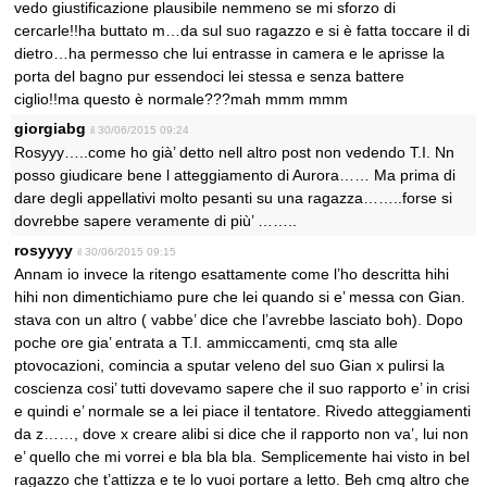
vedo giustificazione plausibile nemmeno se mi sforzo di
cercarle!!ha buttato m…da sul suo ragazzo e si è fatta toccare il di
dietro…ha permesso che lui entrasse in camera e le aprisse la
porta del bagno pur essendoci lei stessa e senza battere
ciglio!!ma questo è normale???mah mmm mmm
giorgiabg
il 30/06/2015 09:24
Rosyyy…..come ho già’ detto nell altro post non vedendo T.I. Nn
posso giudicare bene l atteggiamento di Aurora…… Ma prima di
dare degli appellativi molto pesanti su una ragazza……..forse si
dovrebbe sapere veramente di più’ ……..
rosyyyy
il 30/06/2015 09:15
Annam io invece la ritengo esattamente come l’ho descritta hihi
hihi non dimentichiamo pure che lei quando si e’ messa con Gian.
stava con un altro ( vabbe’ dice che l’avrebbe lasciato boh). Dopo
poche ore gia’ entrata a T.I. ammiccamenti, cmq sta alle
ptovocazioni, comincia a sputar veleno del suo Gian x pulirsi la
coscienza cosi’ tutti dovevamo sapere che il suo rapporto e’ in crisi
e quindi e’ normale se a lei piace il tentatore. Rivedo atteggiamenti
da z……, dove x creare alibi si dice che il rapporto non va’, lui non
e’ quello che mi vorrei e bla bla bla. Semplicemente hai visto in bel
ragazzo che t’attizza e te lo vuoi portare a letto. Beh cmq altro che