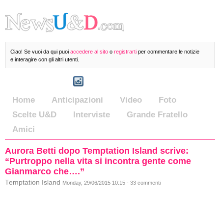
Ciao! Se vuoi da qui puoi
accedere al sito
o
registrarti
per commentare le notizie
e interagire con gli altri utenti.
Home
Anticipazioni
Video
Foto
Scelte U&D
Interviste
Grande Fratello
Amici
Aurora Betti dopo Temptation Island scrive:
“Purtroppo nella vita si incontra gente come
Gianmarco che….”
Temptation Island
Monday, 29/06/2015 10:15 - 33 commenti