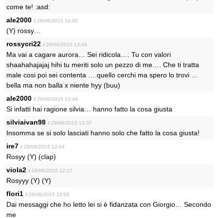
come te! :asd:
ale2000
il 29/06/2015 14:00
(Y) rossy…
rossycri22
il 29/06/2015 13:49
Ma vai a cagare aurora… Sei ridicola…. Tu con valori
shaahahajajaj hihi tu meriti solo un pezzo di me…. Che ti tratta
male cosi poi sei contenta ….quello cerchi ma spero lo trovi …
bella ma non balla x niente hyy (buu)
ale2000
il 29/06/2015 13:44
Si infatti hai ragione silvia… hanno fatto la cosa giusta
silviaivan98
il 29/06/2015 13:37
Insomma se si solo lasciati hanno solo che fatto la cosa giusta!
ire7
il 29/06/2015 12:44
Rosyy (Y) (clap)
viola2
il 29/06/2015 12:17
Rosyyy (Y) (Y)
flori1
il 29/06/2015 12:00
Dai messaggi che ho letto lei si è fidanzata con Giorgio… Secondo
me