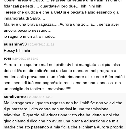
Come Teresa e Salvo….. se preferite vedere una trasmissione di
fidanzati perfetti …. guardatevi loro due… hihi hihi hihi
Teresa che giudica e che a UeD si è baciata Fabio essendo già
innamorata di Salvo….
Ma lei è una brava ragazza…. Aurora una zo…la…. senza aver
ancora baciato nessuno…
io ragiono in un altro modo…
sunshine93
il 29/06/2015 21:22
Rossy hihi hihi
rosi
il 29/06/2015 15:49
Aurora…nn sputare maì nel piatto dv hai mangìato..sei piu falsa
dei soldi!x nn dire altro!e poi un konto e andare nel program.x
mettersi alla prova ecc..e un kònto rimanere qll ke eri e 6 ferendò i
sentimenti dl tuò compagno!xcio resti x me nn una leonessa..ma
un coniglio da tastiere…mavalaaa!!!!!
serelivorno
il 29/06/2015 14:38
Ma l’arroganza di questa ragazza non ha limiti! Se non volevi che
ti puntassero il dito contro non andavi in una trasmissione
televisiva! Riguardo all’ educazione visto che hai detto a noi che
giudichiamo ti dico che ho avuto una buona educazione da mia
madre che sto passando a mia figlia che si chiama Aurora proprio