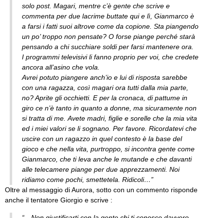
solo post. Magari, mentre c’è gente che scrive e
commenta per due lacrime buttate qui e lì, Gianmarco è
a farsi i fatti suoi altrove come da copione. Sta piangendo
un po’ troppo non pensate? O forse piange perché starà
pensando a chi succhiare soldi per farsi mantenere ora.
I programmi televisivi li fanno proprio per voi, che credete
ancora all’asino che vola.
Avrei potuto piangere anch’io e lui di risposta sarebbe
con una ragazza, così magari ora tutti dalla mia parte,
no? Aprite gli occhietti. E per la cronaca, di pattume in
giro ce n’è tanto in quanto a donne, ma sicuramente non
si tratta di me. Avete madri, figlie e sorelle che la mia vita
ed i miei valori se li sognano. Per favore. Ricordatevi che
uscire con un ragazzo in quel contesto è la base del
gioco e che nella vita, purtroppo, si incontra gente come
Gianmarco, che ti leva anche le mutande e che davanti
alle telecamere piange per due apprezzamenti. Noi
ridiamo come pochi, smettetela. Ridicoli…”
Oltre al messaggio di Aurora, sotto con un commento risponde
anche il tentatore Giorgio e scrive :
“…Non giustificarti con la gente chi ti conosce davvero