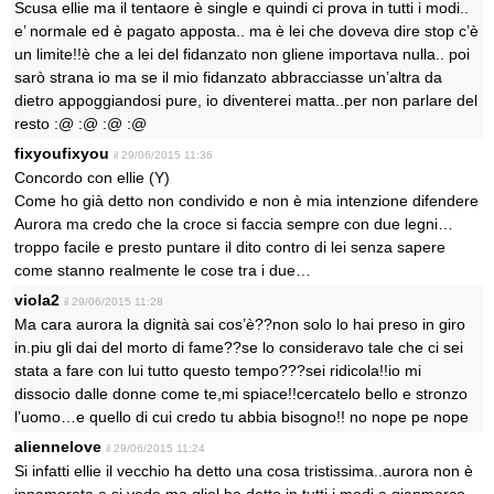
Scusa ellie ma il tentaore è single e quindi ci prova in tutti i modi..
e’ normale ed è pagato apposta.. ma è lei che doveva dire stop c’è
un limite!!è che a lei del fidanzato non gliene importava nulla.. poi
sarò strana io ma se il mio fidanzato abbracciasse un’altra da
dietro appoggiandosi pure, io diventerei matta..per non parlare del
resto :@ :@ :@ :@
fixyoufixyou
il 29/06/2015 11:36
Concordo con ellie (Y)
Come ho già detto non condivido e non è mia intenzione difendere
Aurora ma credo che la croce si faccia sempre con due legni…
troppo facile e presto puntare il dito contro di lei senza sapere
come stanno realmente le cose tra i due…
viola2
il 29/06/2015 11:28
Ma cara aurora la dignità sai cos’è??non solo lo hai preso in giro
in.piu gli dai del morto di fame??se lo consideravo tale che ci sei
stata a fare con lui tutto questo tempo???sei ridicola!!io mi
dissocio dalle donne come te,mi spiace!!cercatelo bello e stronzo
l’uomo…e quello di cui credo tu abbia bisogno!! no nope pe nope
aliennelove
il 29/06/2015 11:24
Si infatti ellie il vecchio ha detto una cosa tristissima..aurora non è