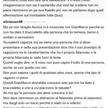
nemmeno cosa vuol dire farsi desiderare..x il resto credo
chegianmarco non sia il santarello che vuol far credere non mi
piace nemmeno un po suo fratello poi non ne parliamo dopo quell
affermazione sul trombatele tutte (buu)
silviaivan98
il 30/06/2015 17:49
Ma se non sbaglio Aurora si è incazzata con GianMarco perché lui
non ha dato il braccialetto alla persona che lui temeva, bensì è
andato a sensazioni.
Scusatemi ragazze ma se viene una persona che si deve
presentare e nella sua presentazione dice che il suo prototipo di
ragazzo/a ha le caratteristiche che ha il proprio fidanzato o la
propria fidanzata io vado fuori di testa.
Quindi voglio dire, in 8 mesi non puoi capire il tutto di una persona,
anche se con quella con vivi.
Non puoi sapere i gusti di qualsiasi altra cosa, specie che tipo di
ragazzo ci piace.
Quindi GianMarco dovrebbe crescere solo perché ha dato il
braccialetto a uno a cui piacciono le tatuate?
Ah ma qui la persona che deve crescere è lei!
Non dare nemmeno un abbraccio al fidanzato prima di separarsi
ma dargli solo un bacio perché è stato lui a volerlo!