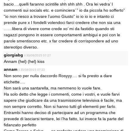
bacio….quelli faranno scintille shh shh shh . Ora lei vedra’ I
commenti sui socials etc. e cominciera’ ” io da piccola ho sofferto”
“io non riesco a trovare l’uomo Giusto” io io io io e intanto ci
prende pure x I fondelli volendoci farci credere che non sia una
……libera di vivere come crede xo’ mi da fastidio quando sti
ragazzi pongono in essere comportamenti ambigui e poi con le
parole smentiscono etc. x far credere di corrispondere ad uno
stereotipo diverso.
giorgiabg
il 30/06/2015 07:27
Annam (hel) (hel) kiss
annam
il 30/06/2015 07:22
Non sono per nulla daccordo Rosyyy…. si fa presto a dare
etichette….
Non sarà una santarella, ma nemmeno lo vuole fare.
Ha solo detto che legge i commenti, come i vostri, e vuole farvi
sapere che giudicare da una trasmissione televisiva è facile, ma
non sempre corretto. Non si hanno tutti gli elementi per farlo.
Entrambi hanno deciso di partecipare ad un programma che
prevede di lasciarsi tentare, lei l’ha fatto, lui invece fa la parte del
fidanzato perfetto