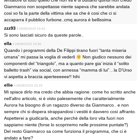
tentatore di tutto quello che non va e si buttano quindi non credo
Gianmarco non sospettasse niente sapeva che sarebbe andata
cosi xo fa la parte della vittima xke sa che è cosi che ci si
accaparra il pubblico furbone..cmq aurora è bellissima
zzz93
il 29/06/2015 10:41
Si sono lasciati sicuro da queste parole..
ella
il 29/06/2015 10:30
Quando i programmi della De Filippi tirano fuori “tanta miseria
umana” mi passa la voglia di vederli
Non giudico nessuno dei
componenti del “triangolo”, ma a quanto pare gia’ inizia il “solito
balletto trash” via social, con annessa “mamma di lui”…la D’Urso
vi aspetta a braccia aperteeeeee!! hihi
ellie
il 29/06/2015 10:25
Mi spiace dirlo ma credo che abbia ragione: come ho scritto anche
nell’altro articolo, si è visto palesemente che caratterialmente
Aurora ha bisogno di un ragazzo diverso da Gianmarco.. e non
sempre chi si dispera strappandosi i vestiti è davvero così affranto.
Aspetterei a giudicarla, anche perchè della loro vita fuori non
sappiamo niente (forse lo scopriremo nelle prossime puntate?)
Del resto Gianmarco sa come funziona il programma, che ci è
andato a fare?