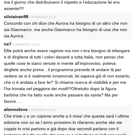
ma il giorno che distribuivano il rispetto e l’educazione lei era
assente!!!!
silviaivan98
il 29/06/2015 11:11
Concordo con chi dice che Aurora ha bisogno di un altro che non
sia Gianmarco..ma anche Gianmarco ha bisogno di una che non
sia Aurora..
ire7
il 29/06/2015 11:05
Ellie potrà anche avere ragione ma non c’era bisogno di infangare
e di dirgliene di tutti i colori davanti a tutta Italia, non penso che
quelle cose le siano venute in mente all’improvviso, poteva
dirgliele anche prima…il programma prevede di andare là per
vedere se si è realmente innamorati, lei sapeva già di non esserlo,
che ci è andata a fare lei? Si chiama ricerca di visibilità e per me
l’ha trovata nel peggiore dei modi!!!Oltretutto dopo la figura
barbina che ha fatto vuole anche passare da santa? Ma per
favore….
aliennelove
il 29/06/2015 11:01
Che triste c e un copione anche a ti misa’ che questa sarà l ultima
edizione non so se l anno prossimo lo rifaranno anche xke ste
coppie in crisi partono e già dopo due secondi parlano con il