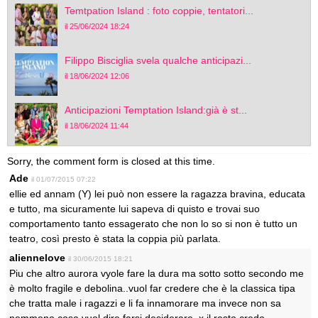
Temtpation Island : foto coppie, tentatori...
il 25/06/2024 18:24
Filippo Bisciglia svela qualche anticipazi...
il 18/06/2024 12:06
Anticipazioni Temptation Island:già è st...
il 18/06/2024 11:44
Sorry, the comment form is closed at this time.
Ade
il 01/07/2015 07:22
ellie ed annam (Y) lei può non essere la ragazza bravina, educata
e tutto, ma sicuramente lui sapeva di quisto e trovai suo
comportamento tanto essagerato che non lo so si non è tutto un
teatro, così presto è stata la coppia più parlata.
aliennelove
il 30/06/2015 18:21
Piu che altro aurora vyole fare la dura ma sotto sotto secondo me
è molto fragile e debolina..vuol far credere che è la classica tipa
che tratta male i ragazzi e li fa innamorare ma invece non sa