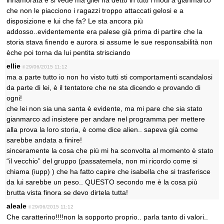
innamorata e si vede ma gliel ha detto in tutti i modi a gianmarco
che non le piacciono i ragazzi troppo attaccati gelosi e a
disposizione e lui che fa? Le sta ancora più
addosso..evidentemente era palese già prima di partire che la
storia stava finendo e aurora si assume le sue responsabilità non
èche poi torna da lui pentita strisciando
ellie
il 29/06/2015 11:12
ma a parte tutto io non ho visto tutti sti comportamenti scandalosi
da parte di lei, è il tentatore che ne sta dicendo e provando di
ogni!
che lei non sia una santa è evidente, ma mi pare che sia stato
gianmarco ad insistere per andare nel programma per mettere
alla prova la loro storia, è come dice alien.. sapeva già come
sarebbe andata a finire!
sinceramente la cosa che più mi ha sconvolta al momento è stato
“il vecchio” del gruppo (passatemela, non mi ricordo come si
chiama (iupp) ) che ha fatto capire che isabella che si trasferisce
da lui sarebbe un peso.. QUESTO secondo me è la cosa più
brutta vista finora se devo dirtela tutta!
aleale
il 29/06/2015 11:12
Che caratterino!!!!non la sopporto proprio.. parla tanto di valori..