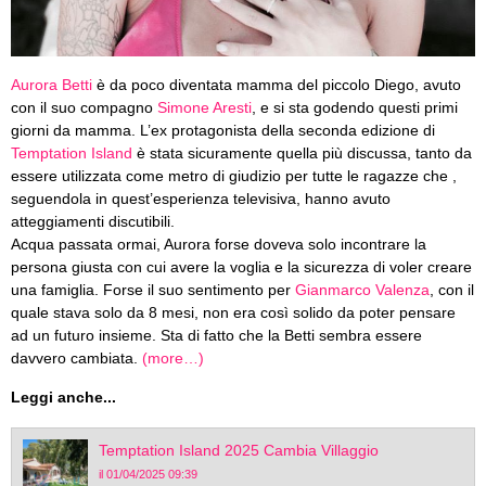
Aurora Betti
è da poco diventata mamma del piccolo Diego, avuto
con il suo compagno
Simone Aresti
, e si sta godendo questi primi
giorni da mamma. L’ex protagonista della seconda edizione di
Temptation Island
è stata sicuramente quella più discussa, tanto da
essere utilizzata come metro di giudizio per tutte le ragazze che ,
seguendola in quest’esperienza televisiva, hanno avuto
atteggiamenti discutibili.
Acqua passata ormai, Aurora forse doveva solo incontrare la
persona giusta con cui avere la voglia e la sicurezza di voler creare
una famiglia. Forse il suo sentimento per
Gianmarco Valenza
, con il
quale stava solo da 8 mesi, non era così solido da poter pensare
ad un futuro insieme. Sta di fatto che la Betti sembra essere
davvero cambiata.
(more…)
Leggi anche...
Temptation Island 2025 Cambia Villaggio
il 01/04/2025 09:39