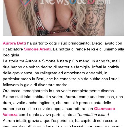
Aurora Betti
ha partorito oggi il suo primogenito, Diego, avuto con
il calciatore
Simone Aresti
. La notizia ci rende felici e ci uniamo alla
loro gioia.
La storia tra Aurora e Simone è nata più o meno un anno fa, ma i
due hanno da subito deciso di metter su famiglia. Infatti la notizia
della gravidanza, ha rallegrato ed emozionato entrambi, in
particolar modo la Betti, che ha condiviso sin da subito con i suoi
followers la gioia di diventare madre.
Ora tocca immaginarcela in una veste completamente diversa.
Siamo stati infatti abituati a vedere Aurora come una leonessa, una
dura, a volte anche tagliente, che non si è preoccupata delle
numerose critiche ricevute dopo la sua rottura con
Gianmarco
Valenza
con il quale aveva partecipato a
Temptation Island
.
Aurora infatti, grazie a quell’esperienza, ha capito di non essere
innamorata dell’allora fidanzato, e si è lasciata corteggiare davanti