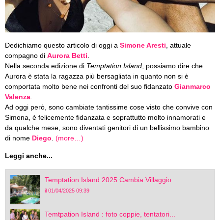
Dedichiamo questo articolo di oggi a
Simone Aresti
, attuale
compagno di
Aurora Betti
.
Nella seconda edizione di
Temptation Island
, possiamo dire che
Aurora è stata la ragazza più bersagliata in quanto non si è
comportata molto bene nei confronti del suo fidanzato
Gianmarco
Valenza
.
Ad oggi però, sono cambiate tantissime cose visto che convive con
Simona, è felicemente fidanzata e soprattutto molto innamorati e
da qualche mese, sono diventati genitori di un bellissimo bambino
di nome
Diego
.
(more…)
Leggi anche...
Temptation Island 2025 Cambia Villaggio
il 01/04/2025 09:39
Temtpation Island : foto coppie, tentatori...