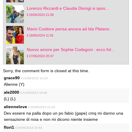
Lorenzo Riccardi e Claudia Dionigi si spos...
il 18/06/2024 21:08
Mario Cusitore pensa ancora ad Ida Platano...
il 18/06/2024 11:55
Nuovo amore per Sophie Codegoni : ecco fot...
il 17/06/2024 20:47
Sorry, the comment form is closed at this time.
grace90
il 21/06/2015 14:23
Alienne (Y)
ale2000
il 21/06/2015 10:46
(L) (L)
aliennelove
il 20/06/2015 21:03
Dev essere na palla dopo un po fabio (gape) cmq mi danno una
sensazione di noia e non mi dicono niente insieme
flori1
il 20/06/2015 10:54