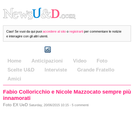
Ciao! Se vuoi da qui puoi
accedere al sito
o
registrarti
per commentare le notizie
e interagire con gli altri utenti.
Home
Anticipazioni
Video
Foto
Scelte U&D
Interviste
Grande Fratello
Amici
Fabio Colloricchio e Nicole Mazzocato sempre più
innamorati
Foto EX UeD
Saturday, 20/06/2015 10:15 - 5 commenti