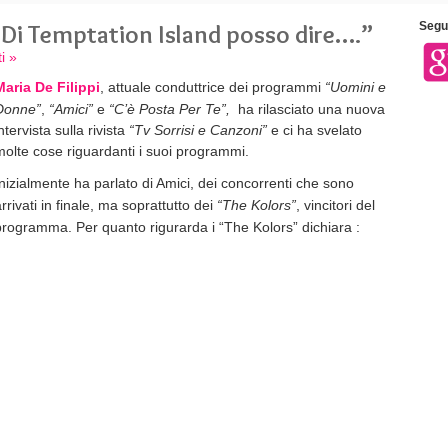
 “Di Temptation Island posso dire….”
Segui
i »
Maria De Filippi
, attuale conduttrice dei programmi
“Uomini e
Donne”
,
“Amici”
e
“C’è Posta Per Te”,
ha rilasciato una nuova
ntervista sulla rivista
“Tv Sorrisi e Canzoni”
e ci ha svelato
molte cose riguardanti i suoi programmi.
Inizialmente ha parlato di Amici, dei concorrenti che sono
rrivati in finale, ma soprattutto dei
“The Kolors”
, vincitori del
programma. Per quanto rigurarda i “The Kolors” dichiara :