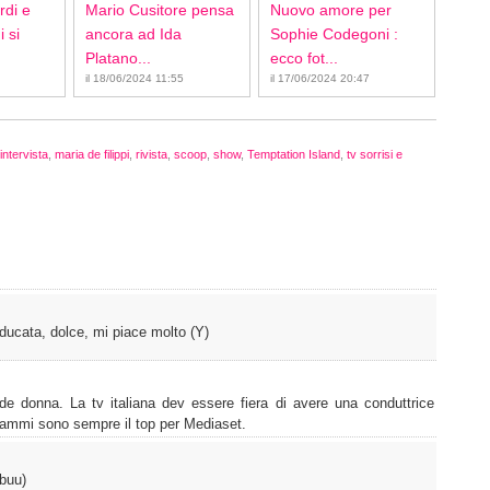
rdi e
Mario Cusitore pensa
Nuovo amore per
 si
ancora ad Ida
Sophie Codegoni :
Platano...
ecco fot...
il 18/06/2024 11:55
il 17/06/2024 20:47
intervista
,
maria de filippi
,
rivista
,
scoop
,
show
,
Temptation Island
,
tv sorrisi e
educata, dolce, mi piace molto (Y)
e donna. La tv italiana dev essere fiera di avere una conduttrice
rammi sono sempre il top per Mediaset.
(buu)