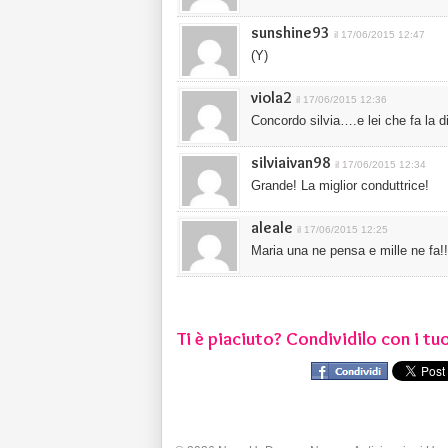
sunshine93
il 17/06/2015 12:47
(Y)
viola2
il 17/06/2015 12:36
Concordo silvia….e lei che fa la d
silviaivan98
il 17/06/2015 12:34
Grande! La miglior conduttrice!
aleale
il 17/06/2015 12:25
Maria una ne pensa e mille ne fa!!
Ti è piaciuto? Condividilo con i tuo