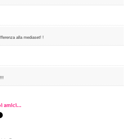
ifferenza alla mediaset! !
!!!
i amici...