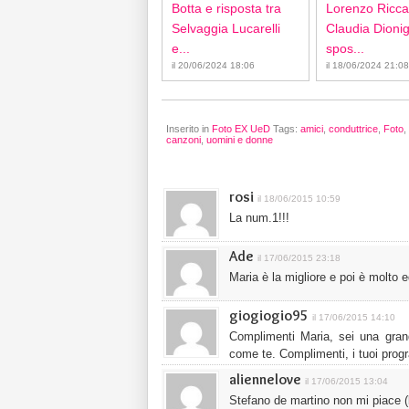
Botta e risposta tra
Lorenzo Ricca
Selvaggia Lucarelli
Claudia Dionigi
e...
spos...
il 20/06/2024 18:06
il 18/06/2024 21:08
Inserito in
Foto EX UeD
Tags:
amici
,
conduttrice
,
Foto
,
canzoni
,
uomini e donne
rosi
il 18/06/2015 10:59
La num.1!!!
Ade
il 17/06/2015 23:18
Maria è la migliore e poi è molto 
giogiogio95
il 17/06/2015 14:10
Complimenti Maria, sei una grand
come te. Complimenti, i tuoi prog
aliennelove
il 17/06/2015 13:04
Stefano de martino non mi piace 