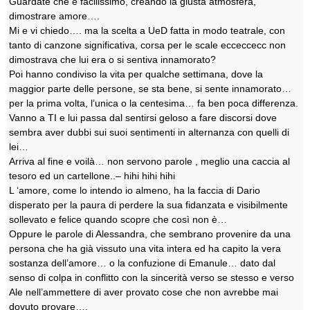
Guardate che è facilissimo, creando la giusta atmosfera,
dimostrare amore….
Mi e vi chiedo…. ma la scelta a UeD fatta in modo teatrale, con
tanto di canzone significativa, corsa per le scale ecceccecc non
dimostrava che lui era o si sentiva innamorato?
Poi hanno condiviso la vita per qualche settimana, dove la
maggior parte delle persone, se sta bene, si sente innamorato…
per la prima volta, l’unica o la centesima… fa ben poca differenza.
Vanno a TI e lui passa dal sentirsi geloso a fare discorsi dove
sembra aver dubbi sui suoi sentimenti in alternanza con quelli di
lei…
Arriva al fine e voilà… non servono parole , meglio una caccia al
tesoro ed un cartellone..– hihi hihi hihi
L ‘amore, come lo intendo io almeno, ha la faccia di Dario
disperato per la paura di perdere la sua fidanzata e visibilmente
sollevato e felice quando scopre che così non è…
Oppure le parole di Alessandra, che sembrano provenire da una
persona che ha già vissuto una vita intera ed ha capito la vera
sostanza dell’amore… o la confuzione di Emanule… dato dal
senso di colpa in conflitto con la sincerità verso se stesso e verso
Ale nell’ammettere di aver provato cose che non avrebbe mai
dovuto provare….