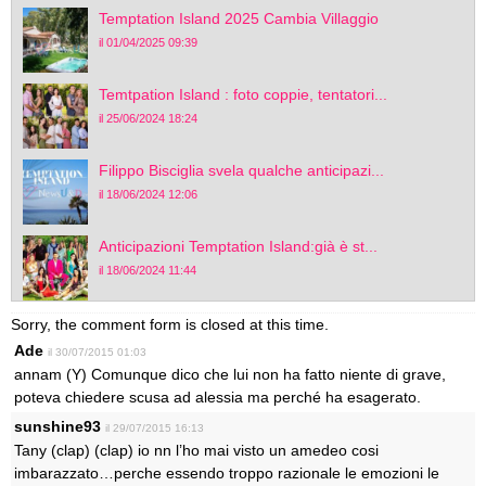
Temptation Island 2025 Cambia Villaggio
il 01/04/2025 09:39
Temtpation Island : foto coppie, tentatori...
il 25/06/2024 18:24
Filippo Bisciglia svela qualche anticipazi...
il 18/06/2024 12:06
Anticipazioni Temptation Island:già è st...
il 18/06/2024 11:44
Sorry, the comment form is closed at this time.
Ade
il 30/07/2015 01:03
annam (Y) Comunque dico che lui non ha fatto niente di grave,
poteva chiedere scusa ad alessia ma perché ha esagerato.
sunshine93
il 29/07/2015 16:13
Tany (clap) (clap) io nn l’ho mai visto un amedeo cosi
imbarazzato…perche essendo troppo razionale le emozioni le