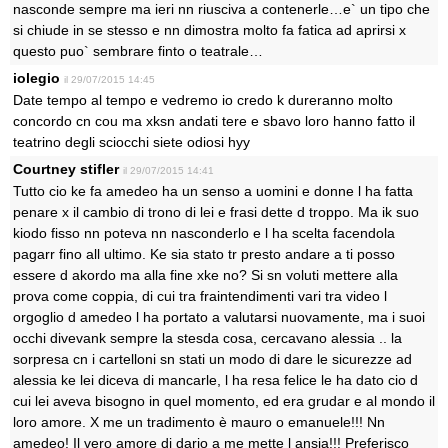
nasconde sempre ma ieri nn riusciva a contenerle…e` un tipo che
si chiude in se stesso e nn dimostra molto fa fatica ad aprirsi x
questo puo` sembrare finto o teatrale…
iolegio
il 29/07/2015 14:45
Date tempo al tempo e vedremo io credo k dureranno molto
concordo cn cou ma xksn andati tere e sbavo loro hanno fatto il
teatrino degli sciocchi siete odiosi hyy
Courtney stifler
il 29/07/2015 14:41
Tutto cio ke fa amedeo ha un senso a uomini e donne l ha fatta
penare x il cambio di trono di lei e frasi dette d troppo. Ma ik suo
kiodo fisso nn poteva nn nasconderlo e l ha scelta facendola
pagarr fino all ultimo. Ke sia stato tr presto andare a ti posso
essere d akordo ma alla fine xke no? Si sn voluti mettere alla
prova come coppia, di cui tra fraintendimenti vari tra video l
orgoglio d amedeo l ha portato a valutarsi nuovamente, ma i suoi
occhi divevank sempre la stesda cosa, cercavano alessia .. la
sorpresa cn i cartelloni sn stati un modo di dare le sicurezze ad
alessia ke lei diceva di mancarle, l ha resa felice le ha dato cio d
cui lei aveva bisogno in quel momento, ed era grudar e al mondo il
loro amore. X me un tradimento è mauro o emanuele!!! Nn
amedeo! Il vero amore di dario a me mette l ansia!!! Preferisco