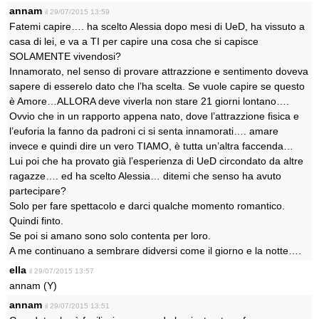
annam
il 29/07/2015 13:59
Fatemi capire…. ha scelto Alessia dopo mesi di UeD, ha vissuto a
casa di lei, e va a TI per capire una cosa che si capisce
SOLAMENTE vivendosi?
Innamorato, nel senso di provare attrazzione e sentimento doveva
sapere di esserelo dato che l’ha scelta. Se vuole capire se questo
è Amore…ALLORA deve viverla non stare 21 giorni lontano….
Ovvio che in un rapporto appena nato, dove l’attrazzione fisica e
l’euforia la fanno da padroni ci si senta innamorati…. amare
invece e quindi dire un vero TIAMO, è tutta un’altra faccenda…
Lui poi che ha provato già l’esperienza di UeD circondato da altre
ragazze…. ed ha scelto Alessia… ditemi che senso ha avuto
partecipare?
Solo per fare spettacolo e darci qualche momento romantico.
Quindi finto.
Se poi si amano sono solo contenta per loro.
A me continuano a sembrare didversi come il giorno e la notte….
ella
il 29/07/2015 13:57
annam (Y)
annam
il 29/07/2015 13:51