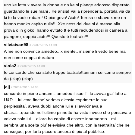
uno ke lotta x avere la donna e nn ke si piange addosso disperato
guardando le sue mani . Ke ansia! Vai a riprenderla, portala via da
ki te la vuole rubare! O piangeva! Aiuto! Teresa e sbavo x me nn
hanno manko capito nulla!!! Xke ness dei due si è messo alla
prova o in gioko, hanno evitato tt e tutti recludendosi in camera a
piangere, doppio aiuto!!! Questo è teatrale!!!
silviaivan98
il 29/07/2015 14:39
A me non convince amedeo.. x niente.. insieme li vedo bene ma
non come coppia duratura..
viola2
il 29/07/2015 14:08
Io concordo che sia stato troppo teatrale!!annam sei come sempre
da (clap) (clap)
jejj
il 29/07/2015 14:03
concordo in pieno annam…amedeo il suo TI lo aveva gia’ fatto a
U&D….lui cmq finche’ vedeva alessia esprimere le sue
perplessita’, aveva dubbi anche lui e si avvicinava a
chiara….quando nell’ultimo pinnettu ha visto invece che pensava e
voleva solo lui….allora ha capito di essere innamorato…mi
sembra una scelta piu’ televisiva che altro, con la teatralita’ che ne
consegue, per farla piacere ancora di piu al pubblico.