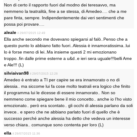
Non di certo il rapporto fuori dal modno dei teresavvo, ma
nemmeno la teatralità, fine a se stessa, di Amedeo…. che a me
pare finta, sempre. Indipendentemente dai veri sentimenti che
possa poi provare….
aleale
il 29/07/2015 12:49
Ella anche secondo me dovevano spiegarsi al falò..Penso che a
questo punto lo abbiano fatto fuori..Alessia è innamoratissima..lui
lo è forse meno di lei..Ma insieme questi 2 mi emozionano
troppo..fin dalle prime esterne a u&d..e ieri sera uguale!!!belli Ame
e Ale!!! (L)
silviaivan98
il 29/07/2015 12:26
Amedeo è entrato a TI per capire se era innamorato o no di
alessia.. ma siccome lui fa cose molto teatrali era logico che finito
il programma lui le dicesse di essere innamorato.. Non so
nemmeno come spiegare bene il mio concetto.. anche io l’ho visto
emozionato.. però era scontato.. gli occhi di alessia parlano da soli
invece.. e spero che ne abbiano parlato fuori di quello che è
successo perché anche alessia ha detto che vedeva un interesse
verso chiara.. comunque sono contenta per loro (L)
ella
il 29/07/2015 11:36