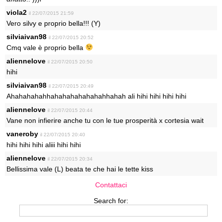
viola2
il 22/07/2015 21:59
Vero silvy e proprio bella!!! (Y)
silviaivan98
il 22/07/2015 20:52
Cmq vale è proprio bella
aliennelove
il 22/07/2015 20:50
hihi
silviaivan98
il 22/07/2015 20:49
Ahahahahahhahahahahahahahhahah ali hihi hihi hihi hihi
aliennelove
il 22/07/2015 20:44
Vane non infierire anche tu con le tue prosperità x cortesia wait
vaneroby
il 22/07/2015 20:40
hihi hihi hihi aliii hihi hihi
aliennelove
il 22/07/2015 20:34
Bellissima vale (L) beata te che hai le tette kiss
Contattaci
Search for: