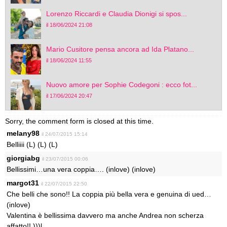
Lorenzo Riccardi e Claudia Dionigi si spos...
il 18/06/2024 21:08
Mario Cusitore pensa ancora ad Ida Platano...
il 18/06/2024 11:55
Nuovo amore per Sophie Codegoni : ecco fot...
il 17/06/2024 20:47
Sorry, the comment form is closed at this time.
melany98
il 24/07/2015 15:14
Belliiii (L) (L) (L)
giorgiabg
il 23/07/2015 00:06
Bellissimi…una vera coppia…. (inlove) (inlove)
margot31
il 22/07/2015 22:50
Che belli che sono!! La coppia più bella vera e genuina di ued…
(inlove)
Valentina è bellissima davvero ma anche Andrea non scherza
affatto!! )))l