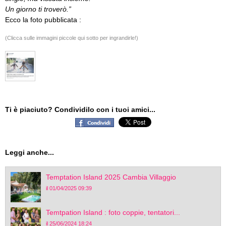
Un giorno ti troverò.”
Ecco la foto pubblicata :
(Clicca sulle immagini piccole qui sotto per ingrandirle!)
Ti è piaciuto? Condividilo con i tuoi amici...
Leggi anche...
Temptation Island 2025 Cambia Villaggio
il 01/04/2025 09:39
Temtpation Island : foto coppie, tentatori...
il 25/06/2024 18:24