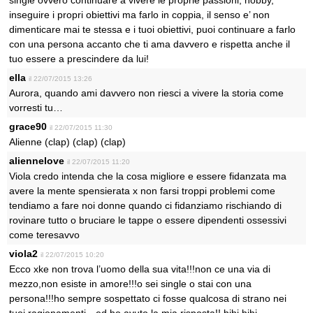
inseguire i propri obiettivi ma farlo in coppia, il senso e’ non
dimenticare mai te stessa e i tuoi obiettivi, puoi continuare a farlo
con una persona accanto che ti ama davvero e rispetta anche il
tuo essere a prescindere da lui!
ella
il 22/07/2015 13:26
Aurora, quando ami davvero non riesci a vivere la storia come
vorresti tu…
grace90
il 22/07/2015 11:30
Alienne (clap) (clap) (clap)
aliennelove
il 22/07/2015 11:20
Viola credo intenda che la cosa migliore e essere fidanzata ma
avere la mente spensierata x non farsi troppi problemi come
tendiamo a fare noi donne quando ci fidanziamo rischiando di
rovinare tutto o bruciare le tappe o essere dipendenti ossessivi
come teresavvo
viola2
il 22/07/2015 10:20
Ecco xke non trova l’uomo della sua vita!!!non ce una via di
mezzo,non esiste in amore!!!o sei single o stai con una
persona!!!ho sempre sospettato ci fosse qualcosa di strano nei
tuoi ragionamenti…ed ho avuto la mia risposta!! hihi hihi