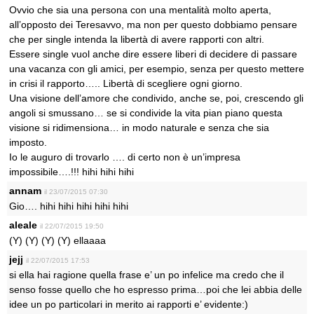
Ovvio che sia una persona con una mentalità molto aperta,
all’opposto dei Teresavvo, ma non per questo dobbiamo pensare
che per single intenda la libertà di avere rapporti con altri.
Essere single vuol anche dire essere liberi di decidere di passare
una vacanza con gli amici, per esempio, senza per questo mettere
in crisi il rapporto….. Libertà di scegliere ogni giorno.
Una visione dell’amore che condivido, anche se, poi, crescendo gli
angoli si smussano… se si condivide la vita pian piano questa
visione si ridimensiona… in modo naturale e senza che sia
imposto.
Io le auguro di trovarlo …. di certo non è un’impresa
impossibile….!!! hihi hihi hihi
annam
il 23/07/2015 07:30
Gio…. hihi hihi hihi hihi hihi
aleale
il 22/07/2015 19:50
(Y) (Y) (Y) (Y) ellaaaa
jejj
il 22/07/2015 17:53
si ella hai ragione quella frase e’ un po infelice ma credo che il
senso fosse quello che ho espresso prima…poi che lei abbia delle
idee un po particolari in merito ai rapporti e’ evidente:)