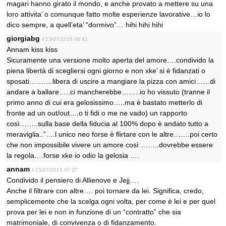
magari hanno girato il mondo, e anche provato a mettere su una
loro attivita’ o comunque fatto molte esperienze lavorative…io lo
dico sempre, a quell’eta’ “dormivo”… hihi hihi hihi
giorgiabg
il 23/07/2015 08:41
Annam kiss kiss
Sicuramente una versione molto aperta del amore….condivido la
piena libertà di scegliersi ogni giorno e non xke’ si è fidanzati o
sposati……….libera di uscire a mangiare la pizza con amici……di
andare a ballare…..ci mancherebbe……..io ho vissuto (tranne il
primo anno di cui era gelosissimo…..ma è bastato metterlo di
fronte ad un out/out….o ti fidi o me ne vado) un rapporto
così……..sulla base della fiducia al 100% dopo è andato tutto a
meraviglia..”….l unico neo forse è flirtare con le altre…….poi certo
che non impossibile vivere un amore così ……..dovrebbe essere
la regola….forse xke io odio la gelosia ….
annam
il 23/07/2015 07:37
Condivido il pensiero di Allienove e Jejj….
Anche il filtrare con altre…. poi tornare da lei. Significa, credo,
semplicemente che la scelga ogni volta, per come è lei e per quel
prova per lei e non in funzione di un “contratto” che sia
matrimoniale, di convivenza o di fidanzamento.