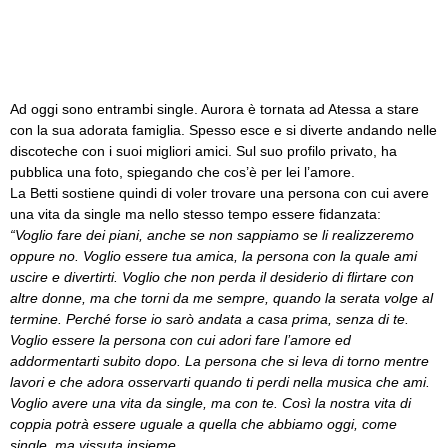
Ad oggi sono entrambi single. Aurora è tornata ad Atessa a stare
con la sua adorata famiglia. Spesso esce e si diverte andando nelle
discoteche con i suoi migliori amici. Sul suo profilo privato, ha
pubblica una foto, spiegando che cos’è per lei l’amore.
La Betti sostiene quindi di voler trovare una persona con cui avere
una vita da single ma nello stesso tempo essere fidanzata:
“Voglio fare dei piani, anche se non sappiamo se li realizzeremo
oppure no. Voglio essere tua amica, la persona con la quale ami
uscire e divertirti. Voglio che non perda il desiderio di flirtare con
altre donne, ma che torni da me sempre, quando la serata volge al
termine. Perché forse io sarò andata a casa prima, senza di te.
Voglio essere la persona con cui adori fare l’amore ed
addormentarti subito dopo. La persona che si leva di torno mentre
lavori e che adora osservarti quando ti perdi nella musica che ami.
Voglio avere una vita da single, ma con te. Così la nostra vita di
coppia potrà essere uguale a quella che abbiamo oggi, come
single, ma vissuta insieme.