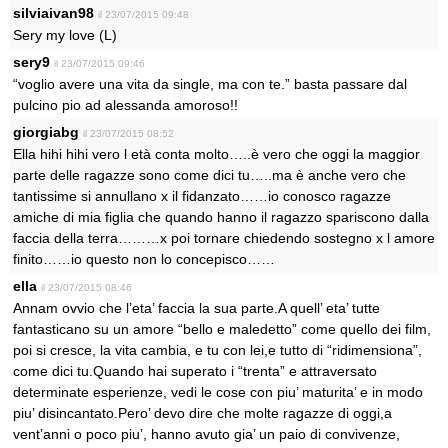
silviaivan98
il 23/07/2015 09:48
Sery my love (L)
sery9
il 23/07/2015 09:46
“voglio avere una vita da single, ma con te.” basta passare dal
pulcino pio ad alessanda amoroso!!
giorgiabg
il 23/07/2015 08:52
Ella hihi hihi vero l età conta molto…..è vero che oggi la maggior
parte delle ragazze sono come dici tu…..ma è anche vero che
tantissime si annullano x il fidanzato……io conosco ragazze
amiche di mia figlia che quando hanno il ragazzo spariscono dalla
faccia della terra………x poi tornare chiedendo sostegno x l amore
finito……io questo non lo concepisco……
ella
il 23/07/2015 08:46
Annam ovvio che l’eta’ faccia la sua parte.A quell’ eta’ tutte
fantasticano su un amore “bello e maledetto” come quello dei film,
poi si cresce, la vita cambia, e tu con lei,e tutto di “ridimensiona”,
come dici tu.Quando hai superato i “trenta” e attraversato
determinate esperienze, vedi le cose con piu’ maturita’ e in modo
piu’ disincantato.Pero’ devo dire che molte ragazze di oggi,a
vent’anni o poco piu’, hanno avuto gia’ un paio di convivenze,