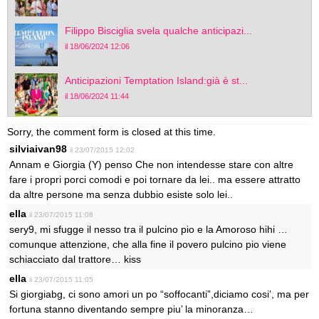
Filippo Bisciglia svela qualche anticipazi...
il 18/06/2024 12:06
Anticipazioni Temptation Island:già è st...
il 18/06/2024 11:44
Sorry, the comment form is closed at this time.
silviaivan98
il 23/07/2015 12:02
Annam e Giorgia (Y) penso Che non intendesse stare con altre
fare i propri porci comodi e poi tornare da lei.. ma essere attratto
da altre persone ma senza dubbio esiste solo lei..
ella
il 23/07/2015 11:08
sery9, mi sfugge il nesso tra il pulcino pio e la Amoroso hihi …
comunque attenzione, che alla fine il povero pulcino pio viene
schiacciato dal trattore… kiss
ella
il 23/07/2015 11:05
Si giorgiabg, ci sono amori un po “soffocanti”,diciamo cosi’, ma per
fortuna stanno diventando sempre piu’ la minoranza…