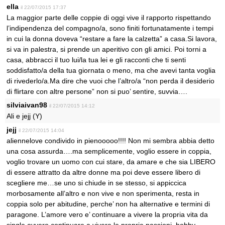
ella
il 22/07/2015 17:37
La maggior parte delle coppie di oggi vive il rapporto rispettando
l’indipendenza del compagno/a, sono finiti fortunatamente i tempi
in cui la donna doveva “restare a fare la calzetta” a casa.Si lavora,
si va in palestra, si prende un aperitivo con gli amici. Poi torni a
casa, abbracci il tuo lui/la tua lei e gli racconti che ti senti
soddisfatto/a della tua giornata o meno, ma che avevi tanta voglia
di rivederlo/a.Ma dire che vuoi che l’altro/a “non perda il desiderio
di flirtare con altre persone” non si puo’ sentire, suvvia….
silviaivan98
il 22/07/2015 14:12
Ali e jejj (Y)
jejj
il 22/07/2015 14:04
aliennelove condivido in pienooooo!!!! Non mi sembra abbia detto
una cosa assurda….ma semplicemente, voglio essere in coppia,
voglio trovare un uomo con cui stare, da amare e che sia LIBERO
di essere attratto da altre donne ma poi deve essere libero di
scegliere me…se uno si chiude in se stesso, si appiccica
morbosamente all’altro e non vive e non sperimenta, resta in
coppia solo per abitudine, perche’ non ha alternative e termini di
paragone. L’amore vero e’ continuare a vivere la propria vita da
single ovvero continuare a vivere le proprie passioni, hobby,