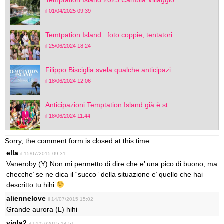
il 01/04/2025 09:39
Temtpation Island : foto coppie, tentatori...
il 25/06/2024 18:24
Filippo Bisciglia svela qualche anticipazi...
il 18/06/2024 12:06
Anticipazioni Temptation Island:già è st...
il 18/06/2024 11:44
Sorry, the comment form is closed at this time.
ella
il 15/07/2015 09:31
Vaneroby (Y) Non mi permetto di dire che e’ una pico di buono, ma
checche’ se ne dica il “succo” della situazione e’ quello che hai
descritto tu hihi
aliennelove
il 14/07/2015 15:02
Grande aurora (L) hihi
viola2
il 14/07/2015 14:51