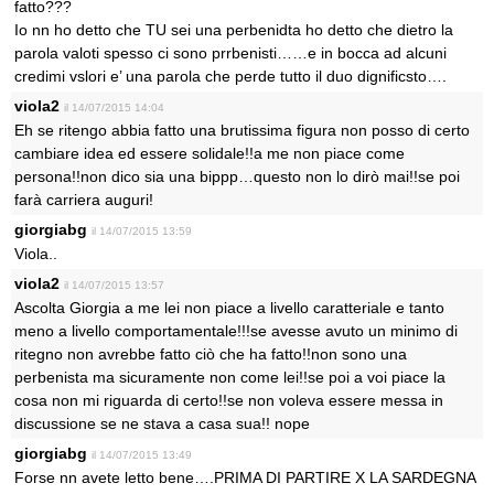
fatto???
Io nn ho detto che TU sei una perbenidta ho detto che dietro la
parola valoti spesso ci sono prrbenisti……e in bocca ad alcuni
credimi vslori e’ una parola che perde tutto il duo dignificsto….
viola2
il 14/07/2015 14:04
Eh se ritengo abbia fatto una brutissima figura non posso di certo
cambiare idea ed essere solidale!!a me non piace come
persona!!non dico sia una bippp…questo non lo dirò mai!!se poi
farà carriera auguri!
giorgiabg
il 14/07/2015 13:59
Viola..
viola2
il 14/07/2015 13:57
Ascolta Giorgia a me lei non piace a livello caratteriale e tanto
meno a livello comportamentale!!!se avesse avuto un minimo di
ritegno non avrebbe fatto ciò che ha fatto!!non sono una
perbenista ma sicuramente non come lei!!se poi a voi piace la
cosa non mi riguarda di certo!!se non voleva essere messa in
discussione se ne stava a casa sua!! nope
giorgiabg
il 14/07/2015 13:49
Forse nn avete letto bene….PRIMA DI PARTIRE X LA SARDEGNA