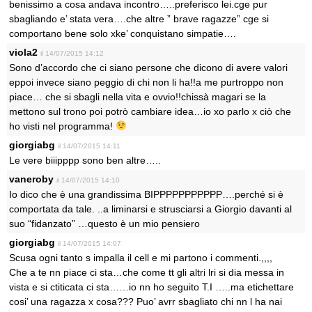
benissimo a cosa andava incontro…..preferisco lei.cge pur
sbagliando e’ stata vera….che altre ” brave ragazze” cge si
comportano bene solo xke’ conquistano simpatie….
viola2
il 14/07/2015 14:12
Sono d’accordo che ci siano persone che dicono di avere valori
eppoi invece siano peggio di chi non li ha!!a me purtroppo non
piace… che si sbagli nella vita e ovvio!!chissà magari se la
mettono sul trono poi potrò cambiare idea…io xo parlo x ciò che
ho visti nel programma!
giorgiabg
il 14/07/2015 14:11
Le vere biiipppp sono ben altre…..
vaneroby
il 14/07/2015 14:10
Io dico che è una grandissima BIPPPPPPPPPPP….perché si è
comportata da tale. ..a liminarsi e strusciarsi a Giorgio davanti al
suo “fidanzato” …questo è un mio pensiero
giorgiabg
il 14/07/2015 14:07
Scusa ogni tanto s impalla il cell e mi partono i commenti.,,,,
Che a te nn piace ci sta…che come tt gli altri lri si dia messa in
vista e si ctiticata ci sta……io nn ho seguito T.I …..ma etichettare
cosi’ una ragazza x cosa??? Puo’ avrr sbagliato chi nn l ha nai