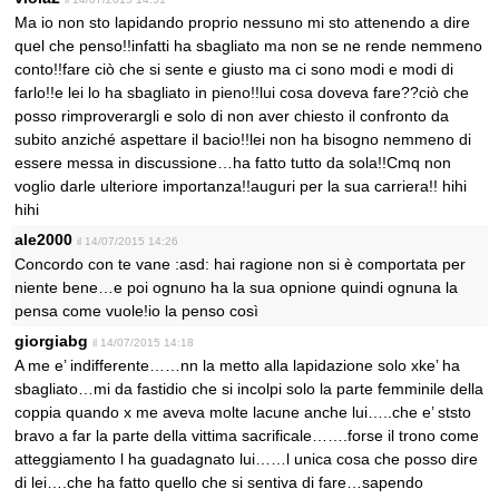
Ma io non sto lapidando proprio nessuno mi sto attenendo a dire
quel che penso!!infatti ha sbagliato ma non se ne rende nemmeno
conto!!fare ciò che si sente e giusto ma ci sono modi e modi di
farlo!!e lei lo ha sbagliato in pieno!!lui cosa doveva fare??ciò che
posso rimproverargli e solo di non aver chiesto il confronto da
subito anziché aspettare il bacio!!lei non ha bisogno nemmeno di
essere messa in discussione…ha fatto tutto da sola!!Cmq non
voglio darle ulteriore importanza!!auguri per la sua carriera!! hihi
hihi
ale2000
il 14/07/2015 14:26
Concordo con te vane :asd: hai ragione non si è comportata per
niente bene…e poi ognuno ha la sua opnione quindi ognuna la
pensa come vuole!io la penso così
giorgiabg
il 14/07/2015 14:18
A me e’ indifferente……nn la metto alla lapidazione solo xke’ ha
sbagliato…mi da fastidio che si incolpi solo la parte femminile della
coppia quando x me aveva molte lacune anche lui…..che e’ ststo
bravo a far la parte della vittima sacrificale…….forse il trono come
atteggiamento l ha guadagnato lui……l unica cosa che posso dire
di lei….che ha fatto quello che si sentiva di fare…sapendo