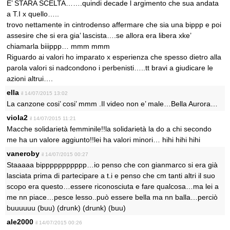
E’ STARA SCELTA…….quindi decade l argimento che sua andata
a T.I x quello…..
trovo nettamente in cintrodenso affermare che sia una bippp e poi
assesire che si era gia’ lascista….se allora era libera xke’
chiamarla biiippp… mmm mmm
Riguardo ai valori ho imparato x esperienza che spesso dietro alla
parola valori si nadcondono i perbenisti…..tt bravi a giudicare le
azioni altrui….
ella
il 14/07/2015 13:02
La canzone cosi’ cosi’ mmm .Il video non e’ male…Bella Aurora…
viola2
il 14/07/2015 11:21
Macche solidarietà femminile!!la solidarietà la do a chi secondo
me ha un valore aggiunto!!lei ha valori minori… hihi hihi hihi
vaneroby
il 14/07/2015 00:27
Staaaaa bippppppppppp…io penso che con gianmarco si era già
lasciata prima di partecipare a t.i e penso che cm tanti altri il suo
scopo era questo…essere riconosciuta e fare qualcosa…ma lei a
me nn piace…pesce lesso..può essere bella ma nn balla…perciò
buuuuuu (buu) (drunk) (drunk) (buu)
ale2000
il 14/07/2015 00:26