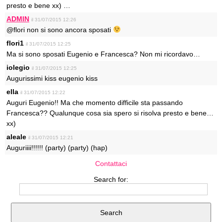
presto e bene xx) …
ADMIN
il 31/07/2015 12:26
@flori non si sono ancora sposati
flori1
il 31/07/2015 12:25
Ma si sono sposati Eugenio e Francesca? Non mi ricordavo…
iolegio
il 31/07/2015 12:25
Augurissimi kiss eugenio kiss
ella
il 31/07/2015 12:22
Auguri Eugenio!! Ma che momento difficile sta passando
Francesca?? Qualunque cosa sia spero si risolva presto e bene…
xx)
aleale
il 31/07/2015 12:21
Auguriiii!!!!!! (party) (party) (hap)
Contattaci
Search for: