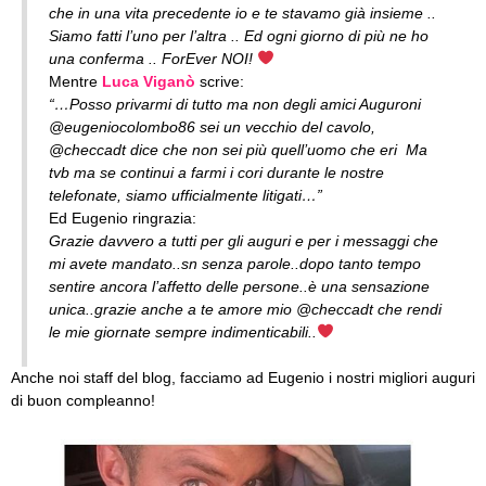
che in una vita precedente io e te stavamo già insieme ..
Siamo fatti l’uno per l’altra .. Ed ogni giorno di più ne ho
una conferma .. ForEver NOI!
Mentre
Luca Viganò
scrive:
“…Posso privarmi di tutto ma non degli amici Auguroni
@eugeniocolombo86 sei un vecchio del cavolo,
@checcadt dice che non sei più quell’uomo che eri Ma
tvb ma se continui a farmi i cori durante le nostre
telefonate, siamo ufficialmente litigati…”
Ed Eugenio ringrazia:
Grazie davvero a tutti per gli auguri e per i messaggi che
mi avete mandato..sn senza parole..dopo tanto tempo
sentire ancora l’affetto delle persone..è una sensazione
unica..grazie anche a te amore mio @checcadt che rendi
le mie giornate sempre indimenticabili..
Anche noi staff del blog, facciamo ad Eugenio i nostri migliori auguri
di buon compleanno!