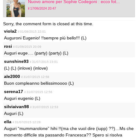
Nuovo amore per Sophie Codegoni : ecco fot...
il 17/06/2024 20:47
Sorry, the comment form is closed at this time.
viola2
il 01/08/2015 22:01
Auguroni Eugenio! !!sempre più bello!!! (L)
rosi
il 01/08/2015 20:09
Auguri euge…. (party) (party) (L)
sunshine93
il 31/07/2015 23:01
(L) (L) (inlove) (inlove)
ale2000
il 31/07/2015 12:58
Buon compleanno bellissimoooo (L)
serena17
il 31/07/2015 12:56
Auguri eugenio (L)
silviaivan98
il 31/07/2015 12:53
Auguri (L)
ella
il 31/07/2015 12:28
Auguri “mummarolone” hihi !!(ma che vuol dire (iupp) ??)…Ms che
momento difficile sta passando Francesca?? Spero si risolva