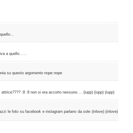
 quello…
biva a quello……
ironia su questo argomento nope nope
 attrice???? :8 :8 non si era accorto nessuno…. (iupp) (iupp) (iupp)
azzi le foto su facebook e instagram parlano da sole (inlove) (inlove)