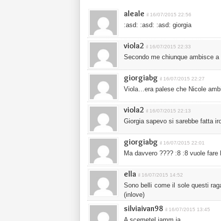
aleale
il 16/07/2015 22:56
:asd: :asd: :asd: giorgia
viola2
il 16/07/2015 22:33
Secondo me chiunque ambisce a
giorgiabg
il 16/07/2015 22:27
Viola…era palese che Nicole am
viola2
il 16/07/2015 22:13
Giorgia sapevo si sarebbe fatta 
giorgiabg
il 16/07/2015 22:01
Ma davvero ???? :8 :8 vuole fare l
ella
il 16/07/2015 14:52
Sono belli come il sole questi rag
(inlove)
silviaivan98
il 16/07/2015 13:45
A scemetel jamm ja