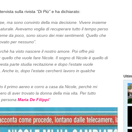
ervista sulla rivista
“Di Più”
e ha dichiarato:
pe, ma sono convinto della mia decisione. Vivere insieme
naturale. Avevamo voglia di recuperare tutto il tempo perso
me da poco, sono sicuro dei miei sentimenti. Quello che
ovato per nessuno”.
chè ha visto nascere il nostro amore. Poi offre più
 quello che vuole fare Nicole. Il sogno di Nicole è quello di
esta parte studia recitazione e dopo l’estate vuole
e. Anche io, dopo l’estate cercherò lavoro in qualche
Ultim
ito il primo aereo e corro a casa da Nicole, perchè mi
ro di aver trovato la donna della mia vita. Per tutto
na persona
Maria De Filippi
“