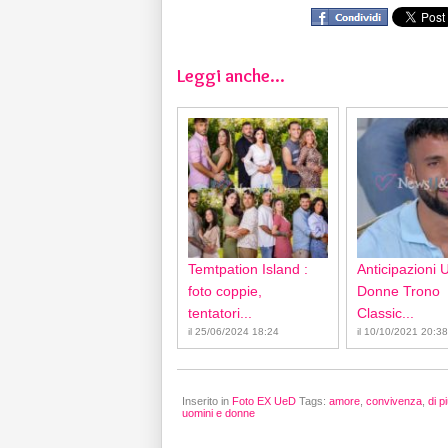
Leggi anche...
Temtpation Island :
Anticipazioni 
foto coppie,
Donne Trono
tentatori...
Classic...
il 25/06/2024 18:24
il 10/10/2021 20:38
Inserito in
Foto EX UeD
Tags:
amore
,
convivenza
,
di p
uomini e donne