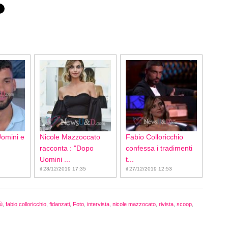
Uomini e
Nicole Mazzoccato
Fabio Colloricchio
racconta : "Dopo
confessa i tradimenti
Uomini ...
t...
il 28/12/2019 17:35
il 27/12/2019 12:53
iù
,
fabio colloricchio
,
fidanzati
,
Foto
,
intervista
,
nicole mazzocato
,
rivista
,
scoop
,