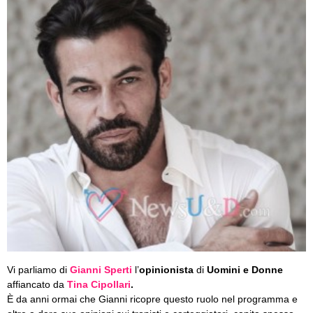
Vi parliamo di
Gianni Sperti
l’
opinionista
di
Uomini e Donne
affiancato da
Tina Cipollari
.
È da anni ormai che Gianni ricopre questo ruolo nel programma e