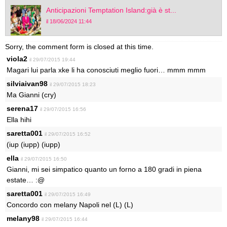
Anticipazioni Temptation Island:già è st...
il 18/06/2024 11:44
Sorry, the comment form is closed at this time.
viola2
il 29/07/2015 19:44
Magari lui parla xke li ha conosciuti meglio fuori… mmm mmm
silviaivan98
il 29/07/2015 18:23
Ma Gianni (cry)
serena17
il 29/07/2015 16:56
Ella hihi
saretta001
il 29/07/2015 16:52
(iup (iupp) (iupp)
ella
il 29/07/2015 16:50
Gianni, mi sei simpatico quanto un forno a 180 gradi in piena
estate… :@
saretta001
il 29/07/2015 16:49
Concordo con melany Napoli nel (L) (L)
melany98
il 29/07/2015 16:44