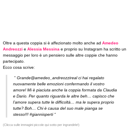
Oltre a questa coppia si è affezionato molto anche ad
Amedeo
Andreozzi
e
Alessia Messina
e proprio su Instagram ha scritto un
messaggio per loro è un pensiero sulle altre coppie che hanno
partecipato.
Ecco cosa scrive:
”
Grande@amedeo_andreozzireal ci hai regalato
nuovamente belle emozioni confermando il vostro
amore! Mi è piaciuta anche la coppia formata da Claudia
e Dario. Per quanto riguarda le altre beh… capisco che
l’amore supera tutte le difficoltà… ma le supera proprio
tutte? Boh… Chi è causa del suo male pianga se
stesso!!! #giannisperti “
(Clicca sulle immagini piccole qui sotto per ingrandirle!)