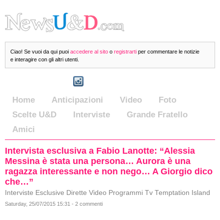
Ciao! Se vuoi da qui puoi
accedere al sito
o
registrarti
per commentare le notizie
e interagire con gli altri utenti.
Home
Anticipazioni
Video
Foto
Scelte U&D
Interviste
Grande Fratello
Amici
Intervista esclusiva a Fabio Lanotte: “Alessia
Messina è stata una persona… Aurora è una
ragazza interessante e non nego… A Giorgio dico
che…”
Interviste Esclusive Dirette Video Programmi Tv Temptation Island
Saturday, 25/07/2015 15:31 - 2 commenti