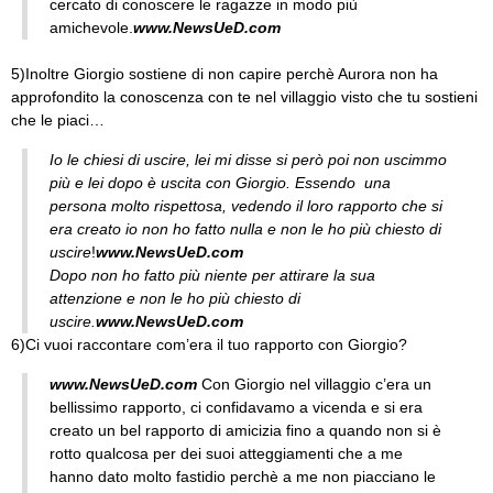
cercato di conoscere le ragazze in modo più
amichevole.
www.NewsUeD.com
5)Inoltre Giorgio sostiene di non capire perchè Aurora non ha
approfondito la conoscenza con te nel villaggio visto che tu sostieni
che le piaci…
Io le chiesi di uscire, lei mi disse si però poi non uscimmo
più e lei dopo è uscita con Giorgio. Essendo una
persona molto rispettosa, vedendo il loro rapporto che si
era creato io non ho fatto nulla e non le ho più chiesto di
uscire
!
www.NewsUeD.com
Dopo non ho fatto più niente per attirare la sua
attenzione e non le ho più chiesto di
uscire.
www.NewsUeD.com
6)Ci vuoi raccontare com’era il tuo rapporto con Giorgio?
www.NewsUeD.com
Con Giorgio nel villaggio c’era un
bellissimo rapporto, ci confidavamo a vicenda e si era
creato un bel rapporto di amicizia fino a quando non si è
rotto qualcosa per dei suoi atteggiamenti che a me
hanno dato molto fastidio perchè a me non piacciano le