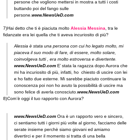
persone che vogliono mettersi in mostra a tutti i costi
buttando poi del fango sulle
persone.
www.NewsUeD.com
7)Hai detto che ti è piaciuta molto
Alessia Messina
, tra le
fidanzate era lei quella che ti aveva incuriosito di più?
Alessia è stata una persona con cui ho legato molto, mi
piaceva il suo modo di fare, di essere, molto solare,
coinvolgeva tutti , era molto estroversa e divertente.
www.NewsUeD.com
E’ stata la ragazza dopo Aurora che
mi ha incuriosito di più, infatti, ho chiesto di uscire con lei
e ho fatto due esterne. Mi sarebbe piaciuto continuare la
conoscenza poi non ho avuto la possibilità di uscire ma
sono felice di averla conosciuto.
www.NewsUeD.com
8)Com’è oggi il tuo rapporto con Aurora?
www.NewsUeD.com
Ora è un rapporto vero e sincero,
ci sentiamo tutti i giorni più volte al giorno, facciamo delle
serate insieme perchè siamo giovani ed amiamo
divertirci e per il momento si tratta di una bella