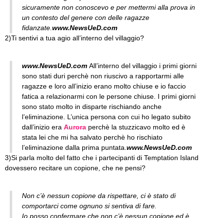
sicuramente non conoscevo e p
er mettermi alla prova in
un contesto del genere con delle ragazze
fidanzate.
www.NewsUeD.com
2)Ti sentivi a tua agio all’interno del villaggio?
www.NewsUeD.com
All’interno del villaggio i primi giorni
sono stati duri perchè non riuscivo a rapportarmi alle
ragazze e loro all’inizio erano molto chiuse e io faccio
fatica a relazionarmi con le persone chiuse. I primi giorni
sono stato molto in disparte rischiando anche
l’eliminazione. L’unica persona con cui ho legato subito
dall’inizio era
Aurora
perchè la stuzzicavo molto ed è
stata lei che mi ha salvato perchè ho rischiato
l’eliminazione dalla prima puntata.
www.NewsUeD.com
3)Si parla molto del fatto che i partecipanti di Temptation Island
dovessero recitare un copione, che ne pensi?
Non c’è nessun copione da rispettare, ci è stato di
comportarci come ognuno si sentiva di fare.
Io posso confermare che non c’è nessun copione ed è