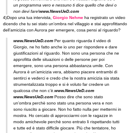
un programma vero e nessuno ti dice quello che devi o
non devi fare!
www.NewsUeD.com
4)Dopo una tua intervista,
Giorgio Nehme
ha registrato un video
dicendo che tu sei stato un’ombra nel villaggio e stai approfittando
dell’amicizia con Aurora per emergere, cosa pensi al riguardo?
www.NewsUeD.com
Per quanto riguarda il video di
Giorgio, ne ho fatto anche io uno per rispondere e dare
giustificazioni al riguardo. Non sono una persona che ne
approfitta delle situazioni o delle persone per poi
emergere, sono una persona abbastanza umile. Con
Aurora è un’amicizia vera, abbiamo piacere entrambi di
sentirci e vederci e credo che la nostra amicizia sia stata
strumentalizzata troppo e si è voluto far credere un
qualcosa che non c’è.
www.NewsUeD.com
www.NewsUeD.com
Posso dire che sono stato
un’ombra perchè sono stato una persona vera e non
sono riuscito a giocare. Non ho fatto nulla per mettermi in
mostra. Ho cercato di approcciarmi con le ragazze in
modo amichevole perchè sono entrato lì rispettando tutti
e tutte ed è stato difficile giocare. Più che tentatore, ho