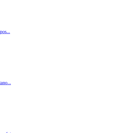
pos...
ano...