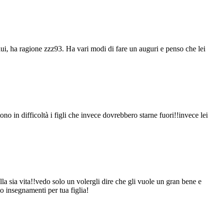
ui, ha ragione zzz93. Ha vari modi di fare un auguri e penso che lei
o in difficoltà i figli che invece dovrebbero starne fuori!!invece lei
la sia vita!!vedo solo un volergli dire che gli vuole un gran bene e
o insegnamenti per tua figlia!