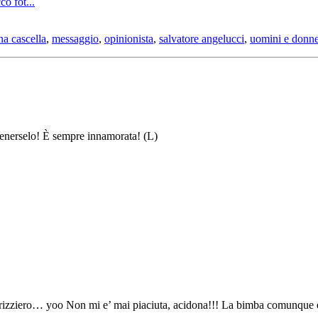
o fot...
na cascella
,
messaggio
,
opinionista
,
salvatore angelucci
,
uomini e donn
o tenerselo! È sempre innamorata! (L)
Frizziero… yoo Non mi e’ mai piaciuta, acidona!!! La bimba comunque