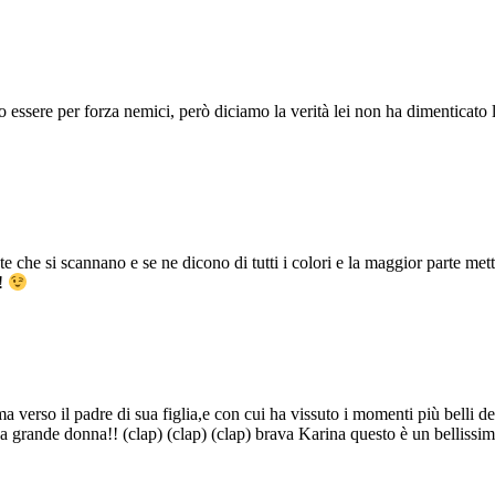
essere per forza nemici, però diciamo la verità lei non ha dimenticato l
he si scannano e se ne dicono di tutti i colori e la maggior parte metton
!
erso il padre di sua figlia,e con cui ha vissuto i momenti più belli del
na grande donna!! (clap) (clap) (clap) brava Karina questo è un bellissim