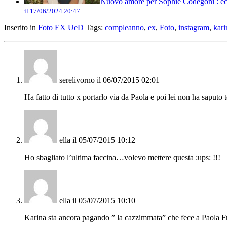
Nuovo amore per Sophie Codegoni : ecc
il 17/06/2024 20:47
Inserito in
Foto EX UeD
Tags:
compleanno
,
ex
,
Foto
,
instagram
,
kari
serelivorno
il 06/07/2015 02:01
Ha fatto di tutto x portarlo via da Paola e poi lei non ha saput
ella
il 05/07/2015 10:12
Ho sbagliato l’ultima faccina…volevo mettere questa :ups: !!!
ella
il 05/07/2015 10:10
Karina sta ancora pagando ” la cazzimmata” che fece a Paola 