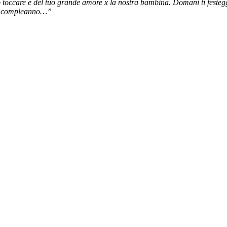
ò toccare e del tuo grande amore x la nostra bambina. Domani ti festegg
Buon compleanno…”