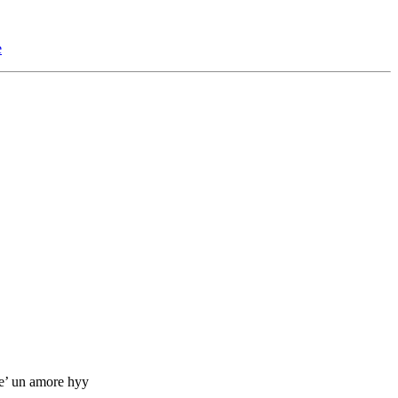
e
 e’ un amore hyy