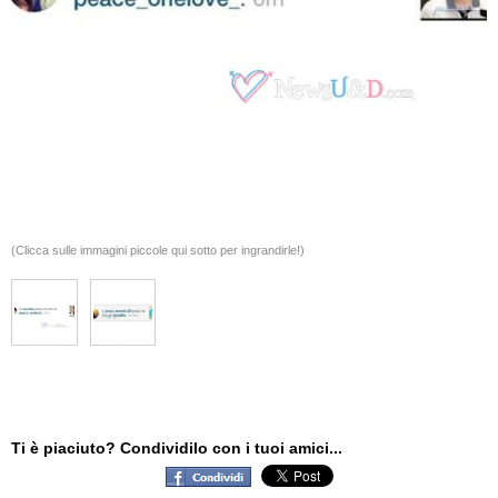
(Clicca sulle immagini piccole qui sotto per ingrandirle!)
Ti è piaciuto? Condividilo con i tuoi amici...