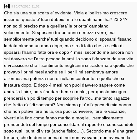
jejj
il 30/07/2015 11:02
Che sia una sua scelta e’ evidente. Viola e’ bellissimo crescere
insieme, questo e’ fuori dubbio, ma le quanti hanni ha? 23-24?
non so di preciso ma a quell’eta’ le priorita’ cambiano
velocemente. Si sposano tra un anno e mezzo vero, ma
semplicemente perche’ tutti quando decidono di sposarsi fissano
la data almeno un anno dopo, ma sta di fatto che la scelta di
sposarsi l’hanno fatta ora e dopo 4 mesi secondo me ancora non
sai davvero se l’altra pesona la ami. Io sono fidanzata da una vita
e vi assicuro che il sentimento negli anni si trasforma e quello che
provavo i primi mesi anche se li per li mi sembrava amore
all’ennesima potenza non e’ nulla in confronto a quello che si
instaura dopo. E dopo 4 mesi non puoi davvero sapere come
andra’ a finire, potra’ andare bene o male, per questo bisogna
prendersi un po di tempo per scoprire l’altro…ma tanto ragazze
che fretta c’e’ di sposarsi? Non siamo piu’ all’epoca di mia nonna
che non potevi fare nulla, ora puoi convivere, fare le vacanze,
viverti alla fine come fanno marito e moglie…semplicemente
prendendoti del tempo per consolidare il rapporto e conoscendoti
sotto tutti i punti di vista (anche fisico….). Secondo me e’ una gran
fortuna, che le donne prima di noi non avevano, non avevano la