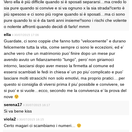
Vero ella è più difficile quando si è sposati separarsi…ma credo lo
sia pure quando si convive e si va ognuno x la sia strada!!certo è
più spesoso e ci sono più rogne quando si è sposati…ma ci sono
pure quando lo si è da tanti anni insieme!!sono i rischi che volente
o nolente affronti quando decidi di farlo! mmm
ella
il 30/07/2015 17:06
Guardate, ci sono coppie che fanno tutto “velocemente” e durano
felicemente tutta la vita, come sempre ci sono le eccezioni, ed e’
anche vero che un matrimonio puo’ finire dopo un mese pur
avendo avuto un fidanzamento “lungo”, pero’ non giriamoci
intorno, lasciarsi dopo aver messo la firmetta al comune ed
essersi scambiati le fedi in chiesa e’ un po piu’ complicato e puo’
lasciare molti strascichi non solo emotivi, ma proprio pratici….per
questo si consiglia di viversi prima il piu’ possibile e convivere, se
si puo’ e si vuole…ecco, secondo me la convivenza e’ la prova del
nove
serena17
il 30/07/2015 16:17
Si va bene kiss
viola2
il 30/07/2015 16:15
Certo magari ci scambiamo i numeri…