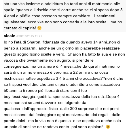
sta una vita insieme o addirittura ha tanti anni di matrimonio alle
spalle!!questo e il rischio che si corre anche se ci si sposa dopo 3
4 anni o più!!le cose possono sempre cambiare…I sentimenti
ugualmente!!ecco xke non sono contraria alla loro scelta…ma ho
cercato di capirla!
aleale
il 30/07/2015 11:27
Io ho l’età di Sharon..fidanzata da quando avevo 14 anni..non ci
penso a sposarmi..anche se un giorno mi piacerebbe realizzare
questo sogno!!sono scelte è vero.. Sharon ha fatto la sua e se non
va,cosa che ovviamente non auguro, si prende le
conseguenze..ma un amore di 4 mesi..che da qui al matrimonio
sarà di un anno e mezzo è vero ma a 22 anni è una cosa
rischiosissima!!se aspettava 3 4 5 anni che accadeva??non è che
se ti sposi vuol dire che ami di più o addirittura come succedeva
50 anni fa ti rende più libera di stare con il tuo
boy!!esci..viaggia..goditi la spensieratezza della tua età..Dopo 4
mesi non sai se ami davvero..sei folgorato da
qualcosa..dall’approccio fisico..dalle 300 sorprese che nei primi
mesi ci sono..dal festeggiare ogni mesiversario..dai regali.. dalle
parole dolci.. ma la vita non è questa..e se aspettava anche solo
un paio di anni se ne rendeva conto..poi sono opinioni!!