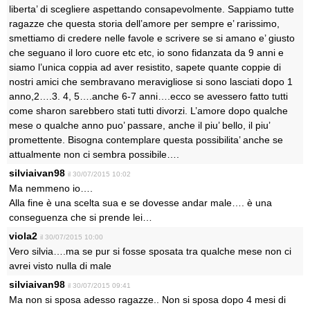
liberta’ di scegliere aspettando consapevolmente. Sappiamo tutte
ragazze che questa storia dell’amore per sempre e’ rarissimo,
smettiamo di credere nelle favole e scrivere se si amano e’ giusto
che seguano il loro cuore etc etc, io sono fidanzata da 9 anni e
siamo l’unica coppia ad aver resistito, sapete quante coppie di
nostri amici che sembravano meravigliose si sono lasciati dopo 1
anno,2….3. 4, 5….anche 6-7 anni….ecco se avessero fatto tutti
come sharon sarebbero stati tutti divorzi. L’amore dopo qualche
mese o qualche anno puo’ passare, anche il piu’ bello, il piu’
promettente. Bisogna contemplare questa possibilita’ anche se
attualmente non ci sembra possibile….
silviaivan98
il 30/07/2015 10:02
Ma nemmeno io….
Alla fine è una scelta sua e se dovesse andar male…. è una
conseguenza che si prende lei…
viola2
il 30/07/2015 10:00
Vero silvia….ma se pur si fosse sposata tra qualche mese non ci
avrei visto nulla di male
silviaivan98
il 30/07/2015 09:41
Ma non si sposa adesso ragazze.. Non si sposa dopo 4 mesi di