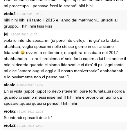
mi preoccupo…pensavo fossi io strana!! hihi hihi
viola2
il 30/07/2015 12:06
hihi hihi hihi siii tanto il 2015 e l’anno dei matrimoni…unisciti al
gruppo… hihi hihi kiss kiss
jejj
il 30/07/2015 12:05
viola io intendo sposarmi (io pero’ rito civile)… io gia’ so la data
ahahhaa, voglio sposarmi nello stesso giorno in cui ci siamo
fidanzati
ovvero a settembre, e capitera’ di sabato nel 2017
ahahhahaha….ora il problema e’ solo farlo capire a lui hihi anche il
mio si ricorda quando ci siamo fidanzati e vi diro’ di piu’ ogni tanto
mi dice “amore auguri oggi e’ il nostro mesiversario” ahahahahah
e io ovviamente non ci penso mai:D
aleale
il 30/07/2015 12:04
Eh si viola (iupp) (iupp) Io devo ritenermi pure fortunata..si ricorda
quando ci siamo messi insieme!!!! hihi hihi è proprio un uomo da
sposare..quasi quasi ci penso!!! hihi hihi
viola2
il 30/07/2015 12:03
Se intendi sposarti decidi *
viola2
il 30/07/2015 12:02