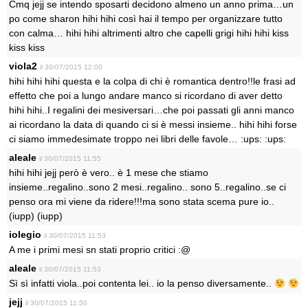
Cmq jejj se intendo sposarti decidono almeno un anno prima…un
po come sharon hihi hihi così hai il tempo per organizzare tutto
con calma… hihi hihi altrimenti altro che capelli grigi hihi hihi kiss
kiss kiss
viola2
il 30/07/2015 12:00
hihi hihi hihi questa e la colpa di chi è romantica dentro!!le frasi ad
effetto che poi a lungo andare manco si ricordano di aver detto
hihi hihi..I regalini dei mesiversari…che poi passati gli anni manco
ai ricordano la data di quando ci si è messi insieme.. hihi hihi forse
ci siamo immedesimate troppo nei libri delle favole… :ups: :ups:
aleale
il 30/07/2015 11:55
hihi hihi jejj però è vero.. è 1 mese che stiamo
insieme..regalino..sono 2 mesi..regalino.. sono 5..regalino..se ci
penso ora mi viene da ridere!!!ma sono stata scema pure io..
(iupp) (iupp)
iolegio
il 30/07/2015 11:53
A me i primi mesi sn stati proprio critici :@
aleale
il 30/07/2015 11:53
Sì sì infatti viola..poi contenta lei.. io la penso diversamente..
jejj
il 30/07/2015 11:50