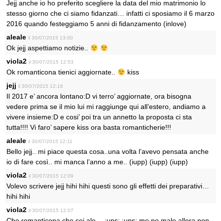
Jejj anche io ho preferito scegliere la data del mio matrimonio lo
stesso giorno che ci siamo fidanzati… infatti ci sposiamo il 6 marzo
2016 quando festeggiamo 5 anni di fidanzamento (inlove)
aleale
il 30/07/2015 13:00
Ok jejj aspettiamo notizie..
viola2
il 30/07/2015 12:53
Ok romanticona tienici aggiornate..
kiss
jejj
il 30/07/2015 12:16
Il 2017 e’ ancora lontano:D vi terro’ aggiornate, ora bisogna
vedere prima se il mio lui mi raggiunge qui all’estero, andiamo a
vivere insieme:D e cosi’ poi tra un annetto la proposta ci sta
tutta!!!! Vi faro’ sapere kiss ora basta romanticherie!!!
aleale
il 30/07/2015 12:11
Bello jejj.. mi piace questa cosa..una volta l’avevo pensata anche
io di fare così.. mi manca l’anno a me.. (iupp) (iupp) (iupp)
viola2
il 30/07/2015 12:09
Volevo scrivere jejj hihi hihi questi sono gli effetti dei preparativi…
hihi hihi
viola2
il 30/07/2015 12:07
Che romanticona che sei ale… :ups: :ups: me no male allora non