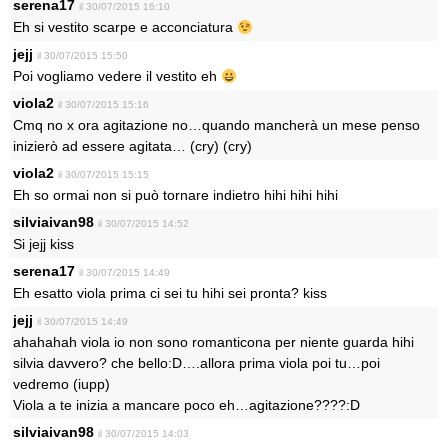
serena17
il 30/07/2015 16:10
Eh si vestito scarpe e acconciatura
jejj
il 30/07/2015 15:50
Poi vogliamo vedere il vestito eh
viola2
il 30/07/2015 15:16
Cmq no x ora agitazione no…quando mancherà un mese penso
inizierò ad essere agitata… (cry) (cry)
viola2
il 30/07/2015 15:15
Eh so ormai non si può tornare indietro hihi hihi hihi
silviaivan98
il 30/07/2015 14:52
Si jejj kiss
serena17
il 30/07/2015 14:49
Eh esatto viola prima ci sei tu hihi sei pronta? kiss
jejj
il 30/07/2015 14:49
ahahahah viola io non sono romanticona per niente guarda hihi
silvia davvero? che bello:D….allora prima viola poi tu…poi
vedremo (iupp)
Viola a te inizia a mancare poco eh…agitazione????:D
silviaivan98
il 30/07/2015 14:03