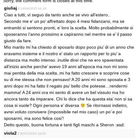
Sorry, the comment form is closed at this time.
giuliaj
il 14/08/2015 04:18
Ciao a tutti, vi seguo da tanto anche se vivo all’estero..
Secondo me e’ un po’ affrettato dopo 4 mesi fidanzarsi, ma se
entrambi si sentono pronti, e’ loro la scelta. Molto probabilmente si
sposeranno l’anno prossimo e capiranno nel mentre se e’ il passo
giusto da fare.
Mio marito mi ha chiesto di sposarlo dopo poco piu’ di un anno che
eravamo insieme e il nostro e’ stato un rapporto per lo piu’ a
distanza ma molto intenso..inutile direi che ne ero spaventata
all’inizio anche perche’ avevo 19 anni all’epoca ma non mi sono
mai pentita della mia scelta..mi ha fatto crescere e scoprire cose
su di me stessa che non pensavo! A 20 anni mi sono sposata e 3
anni dopo mi ha fatto il regato piu’ bello che potesse…rendermi
mamma! A 24 anni ora mi sento di avere un bel vissuto ma ho
ancora tanto da imparare. Chi lo dice che ha questa eta’ non si sa
cosa si vuole? Ogni persona e’ diversa
Se ritornassi indietro,
avrei voluto convivere (impossibile nel mio caso) un po’ e poi
sposarmi, ma sono felice cosi’!
Detto questo, buona fortuna e tanti figli maschi a Sheron :asd:
viola2
il 30/07/2015 18:55