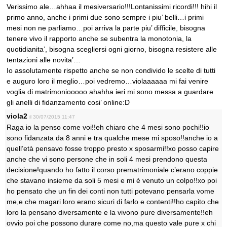
Verissimo ale…ahhaa il mesiversario!!!Lontanissimi ricordi!!! hihi il
primo anno, anche i primi due sono sempre i piu’ belli…i primi
mesi non ne parliamo…poi arriva la parte piu’ difficile, bisogna
tenere vivo il rapporto anche se subentra la monotonia, la
quotidianita’, bisogna scegliersi ogni giorno, bisogna resistere alle
tentazioni alle novita’…
Io assolutamente rispetto anche se non condivido le scelte di tutti
e auguro loro il meglio…poi vedremo…violaaaaaa mi fai venire
voglia di matrimoniooooo ahahha ieri mi sono messa a guardare
gli anelli di fidanzamento cosi’ online:D
viola2
il 30/07/2015 11:47
Raga io la penso come voi!!eh chiaro che 4 mesi sono pochi!!io
sono fidanzata da 8 anni e tra qualche mese mi sposo!!anche io a
quell’età pensavo fosse troppo presto x sposarmi!!xo posso capire
anche che vi sono persone che in soli 4 mesi prendono questa
decisione!quando ho fatto il corso prematrimoniale c’erano coppie
che stavano insieme da soli 5 mesi e mi è venuto un colpo!!xo poi
ho pensato che un fin dei conti non tutti potevano pensarla vome
me,e che magari loro erano sicuri di farlo e contenti!!ho capito che
loro la pensano diversamente e la vivono pure diversamente!!eh
ovvio poi che possono durare come no,ma questo vale pure x chi