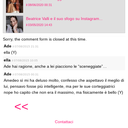
il 08/06/2020 00:31
Beatrice Valli e il suo sfogo su Instagram...
il 03/05/2020 14:43
Sorry, the comment form is closed at this time.
Ade
il 07/08/2015 21:31
ella (Y)
ella
il 07/08/2015 10:05
Ade hai ragione, anche a lei piacciono le “sceneggiate”…
Ade
il 07/08/2015 00:31
Amedeo sì mi ha deluso molto, confesso che aspettavo il meglio di
lui, pensavo fosse più intelligente, ma per le sue corteggiatrici
nope ho capito che non era il massimo, ma fisicamente è bello (Y)
<<
Contattaci