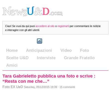
Ciao! Se vuoi da qui puoi
accedere al sito
o
registrarti
per commentare le notizie
e interagire con gli altri utenti.
Home
Anticipazioni
Video
Foto
Scelte U&D
Interviste
Grande Fratello
Amici
Tara Gabrieletto pubblica una foto e scrive :
“Resta con me che…”
Foto EX UeD
Saturday, 05/12/2015 19:39 - 15 commenti