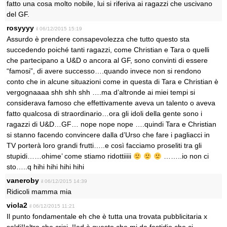
fatto una cosa molto nobile, lui si riferiva ai ragazzi che uscivano
del GF.
rosyyyy
il 06/12/2015 15:19
Assurdo è prendere consapevolezza che tutto questo sta
succedendo poiché tanti ragazzi, come Christian e Tara o quelli
che partecipano a U&D o ancora al GF, sono convinti di essere
“famosi”, di avere successo….quando invece non si rendono
conto che in alcune situazioni come in questa di Tara e Christian è
vergognaaaa shh shh shh ….ma d’altronde ai miei tempi si
considerava famoso che effettivamente aveva un talento o aveva
fatto qualcosa di straordinario…ora gli idoli della gente sono i
ragazzi di U&D…GF… nope nope nope ….quindi Tara e Christian
si stanno facendo convincere dalla d’Urso che fare i pagliacci in
TV porterà loro grandi frutti…..e così facciamo proseliti tra gli
stupidi……ohime’ come stiamo ridottiiiii
……..io non ci
sto…..q hihi hihi hihi hihi
vaneroby
il 06/12/2015 14:39
Ridicoli mamma mia
viola2
il 06/12/2015 11:21
Il punto fondamentale eh che è tutta una trovata pubblicitaria x