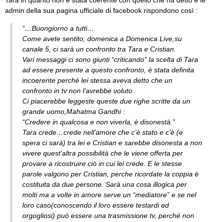
admin della sua pagina ufficiale di facebook rispondono così :
“…Buongiorno a tutti…
Come avete sentito, domenica a Domenica Live,su
canale 5, ci sarà un confronto tra Tara e Cristian.
Vari messaggi ci sono giunti “criticando” la scelta di Tara
ad essere presente a questo confronto, è stata definita
incoerente perché lei stessa aveva detto che un
confronto in tv non l’avrebbe voluto.
Ci piacerebbe leggeste queste due righe scritte da un
grande uomo,Mahatma Gandhi :
“Credere in qualcosa e non viverla, è disonestà.”
Tara crede…crede nell’amore che c’è stato e c’è (e
spera ci sarà) tra lei e Cristian e sarebbe disonesta a non
vivere quest’altra possibilità che le viene offerta per
provare a ricostruire ciò in cui lei crede. E le stesse
parole valgono per Cristian, perche ricordate la coppia è
costituita da due persone. Sarà una cosa illogica per
molti ma a volte in amore serve un “mediatore” e se nel
loro caso(conoscendo il loro essere testardi ed
orgogliosi) può essere una trasmissione tv, perché non