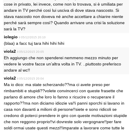
cose in privato, lei invece, come non lo trovava, si è umiliata per
andare in TV perché così lui usciva di dove stava nascosto. Si
stava nascosto non doveva né anche accettare a chiarire niente
perché sarà sempre così? Quando arrivare una crisi la soluzione
sarà la TV?
iolegio
il 05/12/2015 20:10
(blaa) a facc tuj tara hihi hihi hihi
viola2
il 05/12/2015 20:05
Eh aggiungo che non spenderei nemmeno mezzo minuto per
vedere le vostre facce un’altra volta in TV. ..piuttosto preferisco
andare al wc!!
viola2
il 05/12/2015 20:04
Ma io dico: ma state scherzando??ma ci avete preso per
rimbambiti e stupidi??volete convincerci con queste frasette che
parlano di amore che loro lo fanno x ricucire o recuperare il
rapporto??ma non diciamo idiozie va!!i panni sporchi si lavano in
casa non davanti a milioni di persone!!siete e sono ridicoli se
credono di poterci prendere in giro con queste motivazioni stupide
che non reggono proprio!!vi dovreste solo vergognare!!per fare
soldi ormai usate questi mezzi!!imparate a lavorare come tutte le