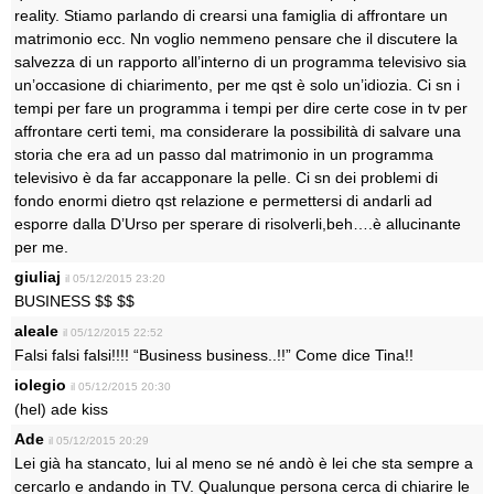
reality. Stiamo parlando di crearsi una famiglia di affrontare un
matrimonio ecc. Nn voglio nemmeno pensare che il discutere la
salvezza di un rapporto all’interno di un programma televisivo sia
un’occasione di chiarimento, per me qst è solo un’idiozia. Ci sn i
tempi per fare un programma i tempi per dire certe cose in tv per
affrontare certi temi, ma considerare la possibilità di salvare una
storia che era ad un passo dal matrimonio in un programma
televisivo è da far accapponare la pelle. Ci sn dei problemi di
fondo enormi dietro qst relazione e permettersi di andarli ad
esporre dalla D’Urso per sperare di risolverli,beh….è allucinante
per me.
giuliaj
il 05/12/2015 23:20
BUSINESS $$ $$
aleale
il 05/12/2015 22:52
Falsi falsi falsi!!!! “Business business..!!” Come dice Tina!!
iolegio
il 05/12/2015 20:30
(hel) ade kiss
Ade
il 05/12/2015 20:29
Lei già ha stancato, lui al meno se né andò è lei che sta sempre a
cercarlo e andando in TV. Qualunque persona cerca di chiarire le