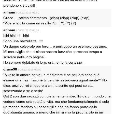
soldi!!altro che crisi..!!ed è questo che mi da fastidio,che ci
prendono x stupidi!!
annam
il 06/12/2015 07:00
Grace…. ottimo commento.. (clap) (clap) (clap) (clap)
“Vivere la vita come un reality..”…. (Y) (Y) (Y)
annam
il 06/12/2015 06:31
hihi hihi hihi hihi
Sono una barzelletta..!!!!
Un danno celebrale per loro… e purtroppo un esempio pessimo.
Mi meraviglio che ci siano ancora funz che sprecano tempo a
scrivere nelle loro pagine..
Ho sempre dubitato di loro, ora ne ho la certezza…
grace90
il 06/12/2015 02:09
“A volte in amore serve un mediatore e se nel loro caso può
essere una trasmissione tv perché nn provarci ugualmente?” No
dico, anzi vorrei chiedere a chi ha scritto qst post se sta
scherzando o se è seria!
Qst 2 son due ragazzi completamente rimbecilliti da un mondo che
vedono come una realtà di vita, ma che fondamentalmente è solo
un mondo fondato su cose futili e che nn fanno parte della
quotidianità umana, a meno che nn si viva la propria vita in un