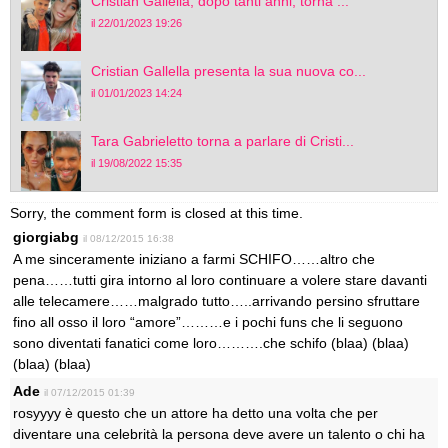
Cristian Gallella, dopo tanti anni, torna ...
il 22/01/2023 19:26
Cristian Gallella presenta la sua nuova co...
il 01/01/2023 14:24
Tara Gabrieletto torna a parlare di Cristi...
il 19/08/2022 15:35
Sorry, the comment form is closed at this time.
giorgiabg
il 08/12/2015 16:38
A me sinceramente iniziano a farmi SCHIFO……altro che
pena……tutti gira intorno al loro continuare a volere stare davanti
alle telecamere……malgrado tutto…..arrivando persino sfruttare
fino all osso il loro “amore”………e i pochi funs che li seguono
sono diventati fanatici come loro……….che schifo (blaa) (blaa)
(blaa) (blaa)
Ade
il 07/12/2015 01:39
rosyyyy è questo che un attore ha detto una volta che per
diventare una celebrità la persona deve avere un talento o chi ha