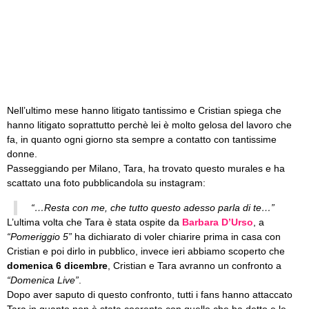
Nell’ultimo mese hanno litigato tantissimo e Cristian spiega che
hanno litigato soprattutto perchè lei è molto gelosa del lavoro che
fa, in quanto ogni giorno sta sempre a contatto con tantissime
donne.
Passeggiando per Milano, Tara, ha trovato questo murales e ha
scattato una foto pubblicandola su instagram:
“…Resta con me, che tutto questo adesso parla di te…”
L’ultima volta che Tara è stata ospite da
Barbara D’Urso
, a
“Pomeriggio 5”
ha dichiarato di voler chiarire prima in casa con
Cristian e poi dirlo in pubblico, invece ieri abbiamo scoperto che
domenica 6 dicembre
, Cristian e Tara avranno un confronto a
“Domenica Live”
.
Dopo aver saputo di questo confronto, tutti i fans hanno attaccato
Tara in quanto non è stata coerente con quello che ha detto e le