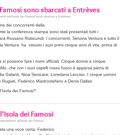
i Famosi sono sbarcati a Entrèves
renti dell’Isola dei Famosi sono sbarcati a Entrèves
one dei concorrenti della
nte la conferenza stampa sono stati presentati tutti i
sarà Rossano Rubicondi. I concorrenti, Simona Ventura e tutto il
a Ventura ha vissuto i suoi primi cinque anni di vita, prima di
ora si possono fare i nomi ufficiali. Cinque donne e cinque
lo, che con i suoi capelli rosso fuoco è apparsa piena di
udia Galanti, Nina Senicare, Loredana Lecciso. I cinque uomini
 Rugiati,
Federico Mastrostefano
e Denis Dallan.
ll’Isola dei Famosi?
’Isola dei Famosi
trostefano all’Isola dei Famosi
tata una voce certa: Federico