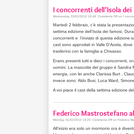
I concorrenti dell’Isola de
Wednesday, 03/02/2010 16:46
.
Comments Off
on I concor
Martedì 2 febbraio, c’è stata la presentazi
settima edizione dell’Isola dei famosi. Dura
concorrenti e l’inviato di questa edizione 
cast sono approdati in Valle D’Aosta, dove l
trasferirsi con la famiglia a Chivasso.
Erano presenti tutti e dieci i concorrenti, 
uomini. La mascotte del gruppo è Sandra Mi
energia, con lei anche Clarissa Burt , Cla
invece sono: Aldo Busi, Luca Ward, Simone
A voi piace il cast della settima edizione de
Federico Mastrostefano all
Monday, 01/02/2010 19:20
.
Comments Off
on Federico Mas
All’inizio era solo un mormorio ora è diven