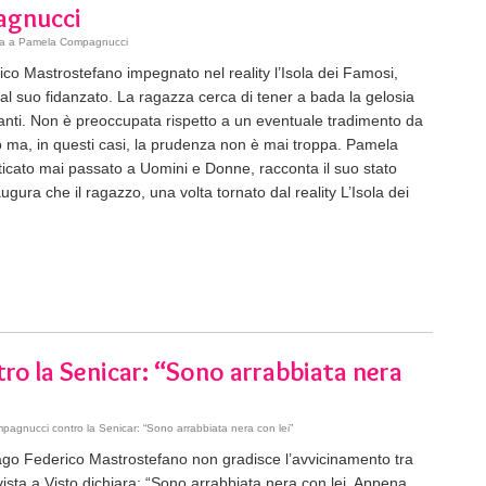
agnucci
sta a Pamela Compagnucci
 Mastrostefano impegnato nel reality l’Isola dei Famosi,
l suo fidanzato. La ragazza cerca di tener a bada la gelosia
lanti. Non è preoccupata rispetto a un eventuale tradimento da
 ma, in questi casi, la prudenza non è mai troppa. Pamela
iticato mai passato a Uomini e Donne, racconta il suo stato
gura che il ragazzo, una volta tornato dal reality L’Isola dei
o la Senicar: “Sono arrabbiata nera
gnucci contro la Senicar: “Sono arrabbiata nera con lei”
go Federico Mastrostefano non gradisce l’avvicinamento tra
vista a Visto dichiara: “Sono arrabbiata nera con lei. Appena