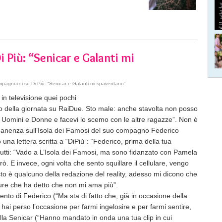
Più: “Senicar e Galanti mi
agnucci su Di Più: “Senicar e Galanti mi spaventano”
 in televisione quei pochi
unto della giornata su RaiDue. Sto male: anche stavolta non posso
a Uomini e Donne e facevi lo scemo con le altre ragazze”. Non è
anenza sull’Isola dei Famosi del suo compagno Federico
una lettera scritta a “DiPiù”: “Federico, prima della tua
 tutti: “Vado a L’Isola dei Famosi, ma sono fidanzato con Pamela
. E invece, ogni volta che sento squillare il cellulare, vengo
sto è qualcuno della redazione del reality, adesso mi dicono che
ure che ha detto che non mi ama più”.
to di Federico (“Ma sta di fatto che, già in occasione della
hai perso l’occasione per farmi ingelosire e per farmi sentire,
della Senicar (“Hanno mandato in onda una tua clip in cui