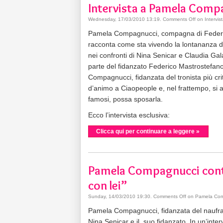
Intervista a Pamela Comp
Wednesday, 17/03/2010 13:19
.
Comments Off
on Intervi
Pamela Compagnucci, compagna di Federico
racconta come sta vivendo la lontananza da
nei confronti di Nina Senicar e Claudia Ga
parte del fidanzato Federico Mastrostefano
Compagnucci, fidanzata del tronista più cr
d’animo a Ciaopeople e, nel frattempo, si au
famosi, possa sposarla.
Ecco l’intervista esclusiva:
Clicca qui per continuare a leggere »
Pamela Compagnucci contr
con lei”
Sunday, 14/03/2010 19:30
.
Comments Off
on Pamela Compa
Pamela Compagnucci, fidanzata del naufra
Nina Senicar e il suo fidanzato. In un’inter