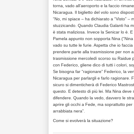
torna, vado all’aeroporto e la faccio rimane
Nicaragua. Il biglietto del volo sono dispo
“No, mi spiace – ha dichiarato a “Visto” –
stuzzicando. Quando Claudia Galanti ha mes
è stata maliziosa. Invece la Senicar lo è. E 
Pamela appunto non sopporta Nina (“Nina s
vado su tutte le furie. Aspetta che io facci
prendere parte alla trasmissione per non a
trasmissione mercoledì scorso su Raidue pro
con Federico, gliene dico di tutti i colori, s
Se bisogna far “ragionare” Federico, la vend
Nicaragua per parlargli e farlo ragionare. F
sicuro si dimenticherà di Federico Mastros
questo. E detesto di più lei. Ma Nina deve 
difendere. Quando la vedo, davvero le strapp
aprire gli occhi a Fede, ma soprattutto per
arrabbiata nera”.
Come si evolverà la situazione?