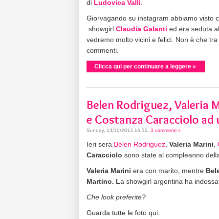
di
Ludovica Valli
.
Giorvagando su instagram abbiamo visto ch
showgirl
Claudia Galanti
ed era seduta al 
vedremo molto vicini e felici. Non è che tr
commenti.
Clicca qui per continuare a leggere »
Belen Rodriguez, Valeria Ma
e Costanza Caracciolo ad 
Sunday, 13/10/2013 16:32
.
3 commenti »
Ieri sera
Belen Rodriguez
,
Valeria Marini
,
Caracciolo
sono state al compleanno della
Valeria Marini
era con marito, mentre
Bel
Martino. L
a showgirl argentina ha indoss
Che look preferite?
Guarda tutte le foto qui: