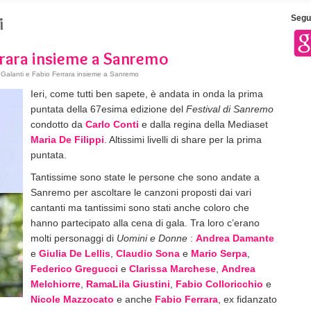
i
Segui
errara insieme a Sanremo
Galanti e Fabio Ferrara insieme a Sanremo
Ieri, come tutti ben sapete, è andata in onda la prima
puntata della 67esima edizione del
Festival di Sanremo
condotto da
Carlo Conti
e dalla regina della Mediaset
Maria De Filippi
. Altissimi livelli di share per la prima
puntata.
Tantissime sono state le persone che sono andate a
Sanremo per ascoltare le canzoni proposti dai vari
cantanti ma tantissimi sono stati anche coloro che
hanno partecipato alla cena di gala. Tra loro c’erano
molti personaggi di
Uomini e Donne
:
Andrea Damante
e
Giulia De Lellis
,
Claudio Sona
e
Mario Serpa
,
Federico Gregucci
e
Clarissa Marchese
,
Andrea
Melchiorre
,
RamaLila Giustini
,
Fabio Colloricchio
e
Nicole Mazzocato
e anche
Fabio Ferrara
, ex fidanzato