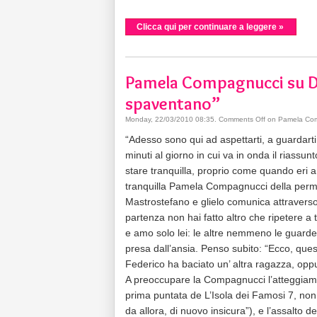
Clicca qui per continuare a leggere »
Pamela Compagnucci su Di 
spaventano”
Monday, 22/03/2010 08:35
.
Comments Off
on Pamela Comp
“Adesso sono qui ad aspettarti, a guardarti
minuti al giorno in cui va in onda il riass
stare tranquilla, proprio come quando eri 
tranquilla Pamela Compagnucci della perm
Mastrostefano e glielo comunica attraverso 
partenza non hai fatto altro che ripetere a
e amo solo lei: le altre nemmeno le guarderò
presa dall’ansia. Penso subito: “Ecco, que
Federico ha baciato un’ altra ragazza, opp
A preoccupare la Compagnucci l’atteggiamen
prima puntata de L’Isola dei Famosi 7, non 
da allora, di nuovo insicura”), e l’assalto 