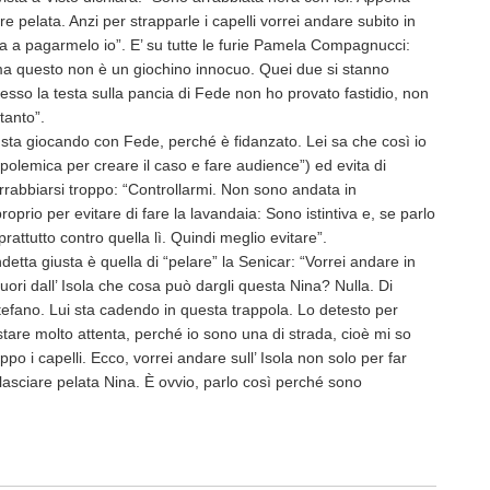
re pelata. Anzi per strapparle i capelli vorrei andare subito in
sta a pagarmelo io”. E’ su tutte le furie Pamela Compagnucci:
 ma questo non è un giochino innocuo. Quei due si stanno
so la testa sulla pancia di Fede non ho provato fastidio, non
tanto”.
ta giocando con Fede, perché è fidanzato. Lei sa che così io
a polemica per creare il caso e fare audience”) ed evita di
rrabbiarsi troppo: “Controllarmi. Non sono andata in
prio per evitare di fare la lavandaia: Sono istintiva e, se parlo
oprattutto contro quella lì. Quindi meglio evitare”.
etta giusta è quella di “pelare” la Senicar: “Vorrei andare in
uori dall’ Isola che cosa può dargli questa Nina? Nulla. Di
tefano. Lui sta cadendo in questa trappola. Lo detesto per
stare molto attenta, perché io sono una di strada, cioè mi so
o i capelli. Ecco, vorrei andare sull’ Isola non solo per far
 lasciare pelata Nina. È ovvio, parlo così perché sono