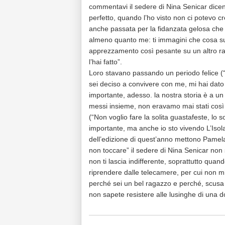
commentavi il sedere di Nina Senicar dice
perfetto, quando l’ho visto non ci potevo c
anche passata per la fidanzata gelosa che
almeno quanto me: ti immagini che cosa su
apprezzamento così pesante su un altro ra
l’hai fatto”.
Loro stavano passando un periodo felice 
sei deciso a convivere con me, mi hai dat
importante, adesso. la nostra storia è a u
messi insieme, non eravamo mai stati così l
(“Non voglio fare la solita guastafeste, lo
importante, ma anche io sto vivendo L’Iso
dell’edizione di quest’anno mettono Pamela
non toccare” il sedere di Nina Senicar non s
non ti lascia indifferente, soprattutto quand
riprendere dalle telecamere, per cui non mi
perché sei un bel ragazzo e perché, scusa s
non sapete resistere alle lusinghe di una 