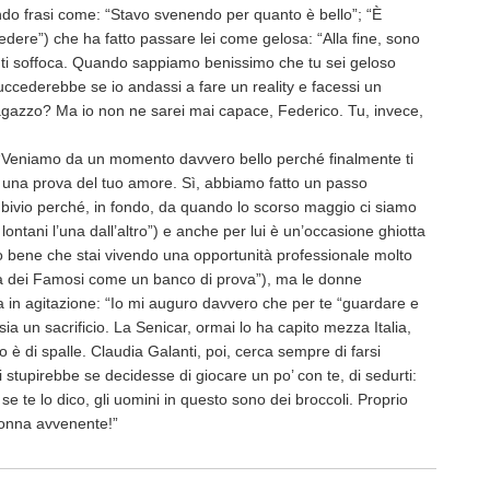
ndo frasi come: “Stavo svenendo per quanto è bello”; “È
redere”) che ha fatto passare lei come gelosa: “Alla fine, sono
 ti soffoca. Quando sappiamo benissimo che tu sei geloso
ccederebbe se io andassi a fare un reality e facessi un
gazzo? Ma io non ne sarei mai capace, Federico. Tu, invece,
(“Veniamo da un momento davvero bello perché finalmente ti
o una prova del tuo amore. Sì, abbiamo fatto un passo
n bivio perché, in fondo, da quando lo scorso maggio ci siamo
ontani l’una dall’altro”) e anche per lui è un’occasione ghiotta
 so bene che stai vivendo una opportunità professionale molto
la dei Famosi come un banco di prova”), ma le donne
 in agitazione: “Io mi auguro davvero che per te “guardare e
ia un sacrificio. La Senicar, ormai lo ha capito mezza Italia,
o è di spalle. Claudia Galanti, poi, cerca sempre di farsi
 stupirebbe se decidesse di giocare un po’ con te, di sedurti:
e te lo dico, gli uomini in questo sono dei broccoli. Proprio
donna avvenente!”