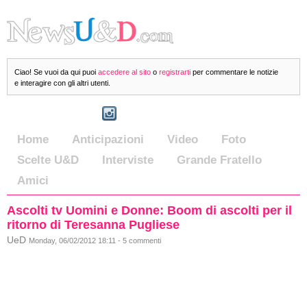
Ciao! Se vuoi da qui puoi
accedere al sito
o
registrarti
per commentare le notizie
e interagire con gli altri utenti.
Home
Anticipazioni
Video
Foto
Scelte U&D
Interviste
Grande Fratello
Amici
Ascolti tv Uomini e Donne: Boom di ascolti per il
ritorno di Teresanna Pugliese
UeD
Monday, 06/02/2012 18:11 - 5 commenti