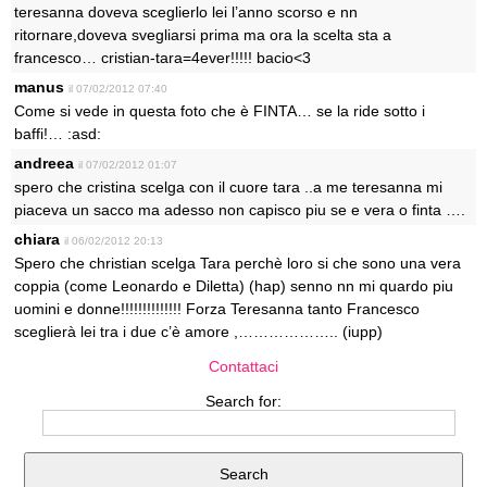
teresanna doveva sceglierlo lei l’anno scorso e nn
ritornare,doveva svegliarsi prima ma ora la scelta sta a
francesco… cristian-tara=4ever!!!!! bacio<3
manus
il 07/02/2012 07:40
Come si vede in questa foto che è FINTA… se la ride sotto i
baffi!… :asd:
andreea
il 07/02/2012 01:07
spero che cristina scelga con il cuore tara ..a me teresanna mi
piaceva un sacco ma adesso non capisco piu se e vera o finta ….
chiara
il 06/02/2012 20:13
Spero che christian scelga Tara perchè loro si che sono una vera
coppia (come Leonardo e Diletta) (hap) senno nn mi quardo piu
uomini e donne!!!!!!!!!!!!!! Forza Teresanna tanto Francesco
sceglierà lei tra i due c’è amore ,……………….. (iupp)
Contattaci
Search for: