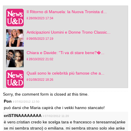
Il Ritorno di Manuela: la Nuova Tronista d...
il 28/09/2023 17:34
Anticipazioni Uomini e Donne Trono Classic...
il 09/05/2023 17:19
Chiara e Davide: “Ti va di stare bene?�...
il 28/10/2022 21:02
Quali sono le celebrità più famose che a...
il 01/08/2022 18:26
Sorry, the comment form is closed at this time.
Pon
il 07/02/2012 12:50
può darsi che Maria capirà che i vekki hanno stancato!
criSTINAAAAAAAA
il 07/02/2012 11:20
è vero.cristian credo ke scelga tara e francesco o teresanna(anke
se mi sembra strano) o emiliana. mi sembra strano solo xke anke