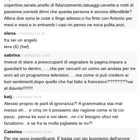
copertine,serate,anello di fidanzamento,tatuaggi,cenette,e notti di
passione,vorresti dirmi che questa persona è ancora difendibile?
Allora due sono le cose o finge adesso,o ha finto con Antonio per
mesi e mesi,e in entrambi i casi nn penso ne esca pulita,anzi..
elena
il 15/05/2012 11:46
fra sei un angelo
tere (6) (hel)
sabrina
il 15/05/2012 10:50
Invece di stare a preoccuparti di segnalare la pagina;impara a
guardarti tu dentro……che per cercarti un uomo sei andata per tre
anni ad un programma televisivo…..ma come si può credere ai
tuoi sentimenti,dopo quello che hai fatto a francesco????????vai
al diavolo!!!!!!!!
katj
il 15/05/2012 00:03
Alessio proprio te parli di ignoranza?! A grammatica stai mal
messo eh… e cmq nn ti possiamo dar ragione come si fa coi
pazzi.. pensa ke vuoi e noi idem.. nn c’e’ bisogno sfoci nel
fanatismo.. e se fra la molla pigliatela te no?!
Caterina
il 14/05/2012 23:56
Per me sono insignificanti. E basta con sto buonismo dell’errore