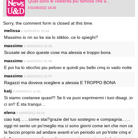
Quali sono le celebrità più famose che a...
il 01/08/2022 18:26
Sorry, the comment form is closed at this time.
melissa
il 18/05/2012 20:44
Massimo io nn so ke sia lo stikkio..ce lo spieghi?
massimo
il 18/05/2012 20:36
Scusate se dico queste cose ma alessia e troppo bona
massimo
il 18/05/2012 01:58
E poi ha lo sticchio piu peloso e quindi piu bello cmq io vado notte
massimo
il 18/05/2012 01:57
Ragazzi ma doveva sceglere a alessia E TROPPO BONA
katj
il 16/05/2012 11:34
Si siamo coetanee quasi!!! Se ti va puoi esprimermi i tuoi disagi..io
ci sn!! E sta tranqui…
elena
il 16/05/2012 10:10
ciao katj……come stai?grazie del tuo sostegno e compagnia……
oggi mi sento un po’meglio ma ci sono giorni come ieri che non ce
la faccio proprio ad andare avanti e’un periodo un po’triste cmq e’