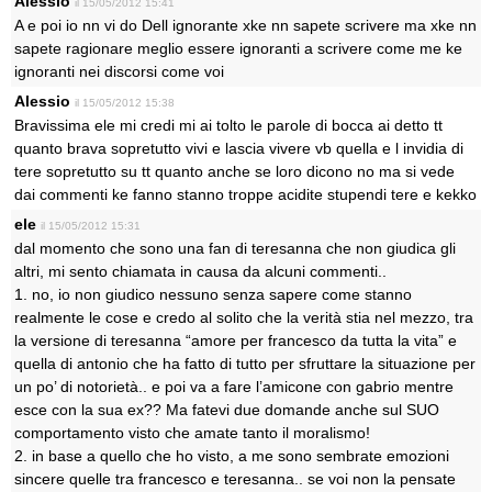
Alessio
il 15/05/2012 15:41
A e poi io nn vi do Dell ignorante xke nn sapete scrivere ma xke nn
sapete ragionare meglio essere ignoranti a scrivere come me ke
ignoranti nei discorsi come voi
Alessio
il 15/05/2012 15:38
Bravissima ele mi credi mi ai tolto le parole di bocca ai detto tt
quanto brava sopretutto vivi e lascia vivere vb quella e l invidia di
tere sopretutto su tt quanto anche se loro dicono no ma si vede
dai commenti ke fanno stanno troppe acidite stupendi tere e kekko
ele
il 15/05/2012 15:31
dal momento che sono una fan di teresanna che non giudica gli
altri, mi sento chiamata in causa da alcuni commenti..
1. no, io non giudico nessuno senza sapere come stanno
realmente le cose e credo al solito che la verità stia nel mezzo, tra
la versione di teresanna “amore per francesco da tutta la vita” e
quella di antonio che ha fatto di tutto per sfruttare la situazione per
un po’ di notorietà.. e poi va a fare l’amicone con gabrio mentre
esce con la sua ex?? Ma fatevi due domande anche sul SUO
comportamento visto che amate tanto il moralismo!
2. in base a quello che ho visto, a me sono sembrate emozioni
sincere quelle tra francesco e teresanna.. se voi non la pensate