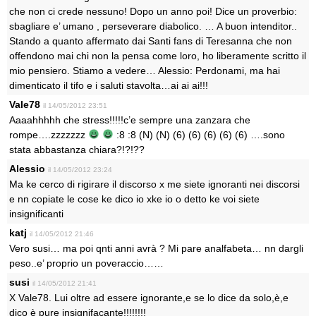
che non ci crede nessuno! Dopo un anno poi! Dice un proverbio:
sbagliare e’ umano , perseverare diabolico. … A buon intenditor..
Stando a quanto affermato dai Santi fans di Teresanna che non
offendono mai chi non la pensa come loro, ho liberamente scritto il
mio pensiero. Stiamo a vedere… Alessio: Perdonami, ma hai
dimenticato il tifo e i saluti stavolta…ai ai ai!!!
Vale78
il 14/05/2012 23:51
Aaaahhhhh che stress!!!!!c’e sempre una zanzara che
rompe….zzzzzzz
:8 :8 (N) (N) (6) (6) (6) (6) (6) ….sono
stata abbastanza chiara?!?!??
Alessio
il 14/05/2012 23:24
Ma ke cerco di rigirare il discorso x me siete ignoranti nei discorsi
e nn copiate le cose ke dico io xke io o detto ke voi siete
insignificanti
katj
il 14/05/2012 21:46
Vero susi… ma poi qnti anni avrà ? Mi pare analfabeta… nn dargli
peso..e’ proprio un poveraccio……
susi
il 14/05/2012 21:41
X Vale78. Lui oltre ad essere ignorante,e se lo dice da solo,è,e
dico è pure insignifacante!!!!!!!!