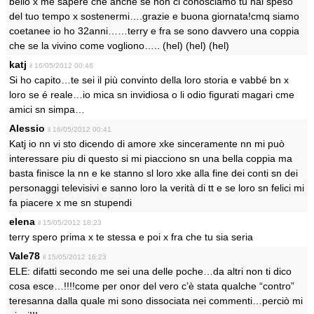
bello x me sapere che anche se non ci conosciamo tu hai speso
del tuo tempo x sostenermi….grazie e buona giornata!cmq siamo
coetanee io ho 32anni……terry e fra se sono davvero una coppia
che se la vivino come vogliono….. (hel) (hel) (hel)
katj
il 16/05/2012 00:46
Si ho capito…te sei il più convinto della loro storia e vabbé bn x
loro se é reale…io mica sn invidiosa o li odio figurati magari cme
amici sn simpa…
Alessio
il 16/05/2012 00:41
Katj io nn vi sto dicendo di amore xke sinceramente nn mi può
interessare piu di questo si mi piacciono sn una bella coppia ma
basta finisce la nn e ke stanno sl loro xke alla fine dei conti sn dei
personaggi televisivi e sanno loro la verità di tt e se loro sn felici mi
fa piacere x me sn stupendi
elena
il 15/05/2012 18:23
terry spero prima x te stessa e poi x fra che tu sia seria
Vale78
il 15/05/2012 16:23
ELE: difatti secondo me sei una delle poche…da altri non ti dico
cosa esce…!!!!come per onor del vero c’è stata qualche “contro”
teresanna dalla quale mi sono dissociata nei commenti…perciò mi