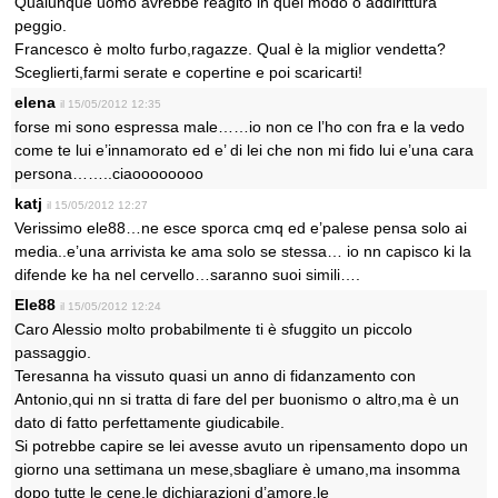
Qualunque uomo avrebbe reagito in quel modo o addirittura
peggio.
Francesco è molto furbo,ragazze. Qual è la miglior vendetta?
Sceglierti,farmi serate e copertine e poi scaricarti!
elena
il 15/05/2012 12:35
forse mi sono espressa male……io non ce l’ho con fra e la vedo
come te lui e’innamorato ed e’ di lei che non mi fido lui e’una cara
persona……..ciaoooooooo
katj
il 15/05/2012 12:27
Verissimo ele88…ne esce sporca cmq ed e’palese pensa solo ai
media..e’una arrivista ke ama solo se stessa… io nn capisco ki la
difende ke ha nel cervello…saranno suoi simili….
Ele88
il 15/05/2012 12:24
Caro Alessio molto probabilmente ti è sfuggito un piccolo
passaggio.
Teresanna ha vissuto quasi un anno di fidanzamento con
Antonio,qui nn si tratta di fare del per buonismo o altro,ma è un
dato di fatto perfettamente giudicabile.
Si potrebbe capire se lei avesse avuto un ripensamento dopo un
giorno una settimana un mese,sbagliare è umano,ma insomma
dopo tutte le cene,le dichiarazioni d’amore,le