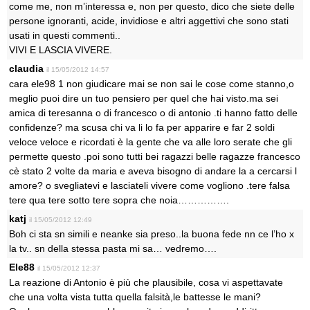
come me, non m’interessa e, non per questo, dico che siete delle
persone ignoranti, acide, invidiose e altri aggettivi che sono stati
usati in questi commenti..
VIVI E LASCIA VIVERE.
claudia
il 15/05/2012 14:57
cara ele98 1 non giudicare mai se non sai le cose come stanno,o
meglio puoi dire un tuo pensiero per quel che hai visto.ma sei
amica di teresanna o di francesco o di antonio .ti hanno fatto delle
confidenze? ma scusa chi va li lo fa per apparire e far 2 soldi
veloce veloce e ricordati è la gente che va alle loro serate che gli
permette questo .poi sono tutti bei ragazzi belle ragazze francesco
cè stato 2 volte da maria e aveva bisogno di andare la a cercarsi l
amore? o svegliatevi e lasciateli vivere come vogliono .tere falsa
tere qua tere sotto tere sopra che noia…………….
katj
il 15/05/2012 12:49
Boh ci sta sn simili e neanke sia preso..la buona fede nn ce l’ho x
la tv.. sn della stessa pasta mi sa… vedremo….
Ele88
il 15/05/2012 12:37
La reazione di Antonio è più che plausibile, cosa vi aspettavate
che una volta vista tutta quella falsità,le battesse le mani?