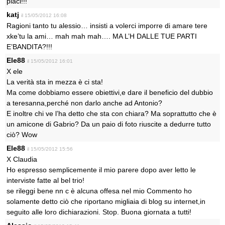
piaci!!!
katj
il 15/05/2012 16:08
Ragioni tanto tu alessio… insisti a volerci imporre di amare tere
xke’tu la ami… mah mah mah…. MA L’H DALLE TUE PARTI
E’BANDITA?!!!
Ele88
il 15/05/2012 16:01
X ele
La verità sta in mezza è ci sta!
Ma come dobbiamo essere obiettivi,e dare il beneficio del dubbio
a teresanna,perché non darlo anche ad Antonio?
E inoltre chi ve l’ha detto che sta con chiara? Ma soprattutto che è
un amicone di Gabrio? Da un paio di foto riuscite a dedurre tutto
ciò? Wow
Ele88
il 15/05/2012 15:56
X Claudia
Ho espresso semplicemente il mio parere dopo aver letto le
interviste fatte al bel trio!
se rileggi bene nn c è alcuna offesa nel mio Commento ho
solamente detto ciò che riportano migliaia di blog su internet,in
seguito alle loro dichiarazioni. Stop. Buona giornata a tutti!