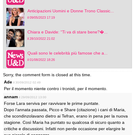
Anticipazioni Uomini e Donne Trono Classic...
il 09/05/2023 17:19
Chiara e Davide: “Ti va di stare bene?�...
il 28/10/2022 21:02
Quali sono le celebrità più famose che a...
il 01/08/2022 18:26
Sorry, the comment form is closed at this time.
Ade
il 30/09/2012 02:49
Per il momento niente contro i tronisti, per il momento.
annam
il 29/09/2012 13:00
Forse Lara serviva per ravvivare le prime puntate.
Dopo l’annata passata, Picco e Share (citazione) i cani di Maria,
che scondinzolavano dietro ai Tefran, erano in pena per la nuova
stagione. Così Maria ha puntato su qualcosa di sicuro quanto a
critiche e discussioni. Infatti non perde occasione per elargire le
sue piccole di saggezza.