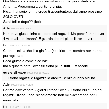
Ora Marì sta accumolando registrazioni così poi si dedica ad
Amici….. Progamma a cui tiene di più.
Flo…. hai ragione, ma credo ti accontenterà, dall’anno prossimo
SOLO OVER…
Sarai felice dopo?? (hel)
Ade
il 08/04/2013 02:11
Non trovo giusto finire col trono dei ragazzi. Ma perchè trono over
4 volte alla settimana? E guarda che mi piace il trono over.
flo
il 07/04/2013 09:38
Cuore….mi sa che l’ha gia fatto(abolirlo)…mi sembra non hanno
piu registrato
l’idea giusta è come dice Ade…..
ma a quanto pare l’over funziona piu di tutti…..x ascolti
cuore di mare
il 07/04/2013 02:31
… il trono ragazzi e ragazze lo abolirei senza dubbio alcuno….
Ade
il 07/04/2013 00:38
Per me doveva fare 2 giorni il trono Over, 2 il trono Blu e uno dei
ragazzi. Trono Rosa, sinceramente non mi piaccerebbe per il
momento.
flo
il 06/04/2013 21:18