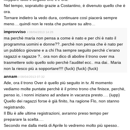
Nel tempo, sopratutto grazie a Costantino, è divenuto quello che è
ora.
Tornare indietro la vedo dura, continuare così piacerà sempre
meno….quindi non le resta che puntare su altro…
improvviso
il 08/04/2013 14:26
ma perchè maria non pensa a come è nato e per chi è nato il
programma uomini e donne??..perchè non pensa che è nato per
un pubblico giovane e a chi l’ha sempre seguito perchè c’erano
ragazzi e ragazze ?.. ora non dico di abolire il trono over ma
trasmettere solo quello solo perchè l’auditel ecc.. ma dai.. Maria
non la riesco più a sopportare!!!! (fuck) (fuck) (fuck)
annam
il 08/04/2013 07:32
Ade, ora il trono Over è quello più seguito in tv. Al momento
vediamo molte puntate perchè è il primo trono che finisce, perchè,
penso io, i nonni iniziano ad andare in vacanza presto…. (iupp)
Quello dei ragazzi forse è già finito, ha ragione Flo, non stanno
registrando.
Il Blu è alle ultime registrazioni, avranno preso tempo per
preparare la scelta….
Secondo me dalla metà di Aprile lo vedremo molto più spesso..