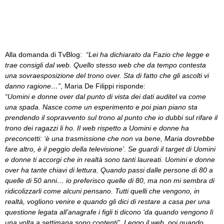
Alla domanda di TvBlog:
“
Lei ha dichiarato da Fazio che legge e
trae consigli dal web. Quello stesso web che da tempo contesta
una sovraesposizione del trono over. Sta di fatto che gli ascolti vi
danno ragione…”
, Maria De Filippi risponde:
“Uomini e donne over dal punto di vista dei dati auditel va come
una spada. Nasce come un esperimento e poi pian piano sta
prendendo il sopravvento sul trono al punto che io dubbi sul rifare il
trono dei ragazzi li ho. Il web rispetto a Uomini e donne ha
preconcetti: ‘è una trasmissione che non va bene, Maria dovrebbe
fare altro, è il peggio della televisione’. Se guardi il target di Uomini
e donne ti accorgi che in realtà sono tanti laureati. Uomini e donne
over ha tante chiavi di lettura. Quando passi dalle persone di 80 a
quelle di 50 anni… io preferisco quelle di 80, ma non mi sembra di
ridicolizzarli come alcuni pensano. Tutti quelli che vengono, in
realtà, vogliono venire e quando gli dici di restare a casa per una
questione legata all’anagrafe i figli ti dicono ‘da quando vengono lì
una volta a settimana sono contenti”. Leggo il web, poi quando