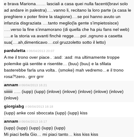
e brava Mariona……. lasciali a casa quei nulla facenti(bravi solo
ad andare in palestra)…..vanno li, recitano la loro parte (a casa le
preghiere x poter finire la stagione)….se poi hanno avuto un
infanzia disgraziata ….tanto meglio(la gente s’impietosisce)
…..verso la fine s’innamorano (di quella che ha piu fans nel web)
…..e la storia va avanti finchè regge…..poi ,ognuno a casetta
sua(….ah,dimenticavo….col gruzzoletto sotto il letto)
parduletta
il 06/04/2013 20:07
A me il trono over piace.. :asd: :asd: ma ultimamente troppe
polemike già sentite e risentite… (buu) (buu) e la sfilata
basterebbe farla una volta.. (smoke) mah vedremo…e il trono
rosa?!zero.. grrr grrr
annam
il 06/04/2013 16:21
siiiiiii ….. (iupp) (iupp) (inlove) (inlove) (inlove) (inlove) (inlove)
(inlove)
giorgiabg
il 06/04/2013 16:18
(iupp) anke così sboccata (iupp) (iupp) kiss
annam
il 06/04/2013 16:17
(iupp) (iupp) (iupp) (iupp) (iupp)
Mi piaci bella Gio… mi piaci tanto… kiss kiss kiss