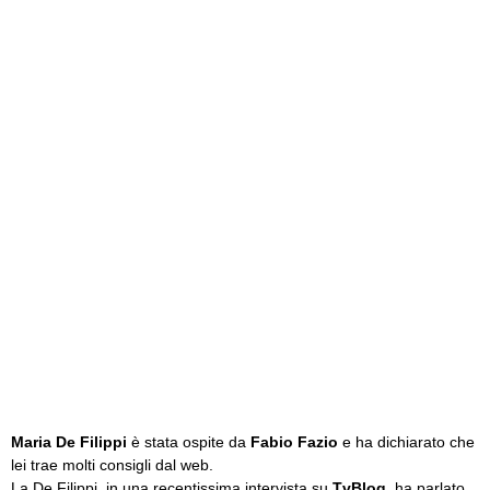
Maria De Filippi
è stata ospite da
Fabio Fazio
e ha dichiarato che
lei trae molti consigli dal web.
La De Filippi, in una recentissima intervista su
TvBlog
, ha parlato