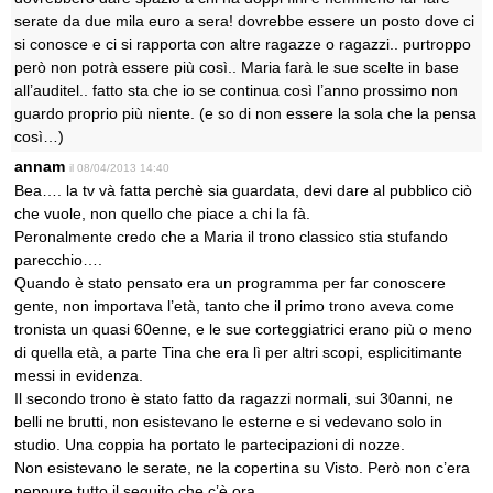
serate da due mila euro a sera! dovrebbe essere un posto dove ci
si conosce e ci si rapporta con altre ragazze o ragazzi.. purtroppo
però non potrà essere più così.. Maria farà le sue scelte in base
all’auditel.. fatto sta che io se continua così l’anno prossimo non
guardo proprio più niente. (e so di non essere la sola che la pensa
così…)
annam
il 08/04/2013 14:40
Bea…. la tv và fatta perchè sia guardata, devi dare al pubblico ciò
che vuole, non quello che piace a chi la fà.
Peronalmente credo che a Maria il trono classico stia stufando
parecchio….
Quando è stato pensato era un programma per far conoscere
gente, non importava l’età, tanto che il primo trono aveva come
tronista un quasi 60enne, e le sue corteggiatrici erano più o meno
di quella età, a parte Tina che era lì per altri scopi, esplicitimante
messi in evidenza.
Il secondo trono è stato fatto da ragazzi normali, sui 30anni, ne
belli ne brutti, non esistevano le esterne e si vedevano solo in
studio. Una coppia ha portato le partecipazioni di nozze.
Non esistevano le serate, ne la copertina su Visto. Però non c’era
neppure tutto il seguito che c’è ora.