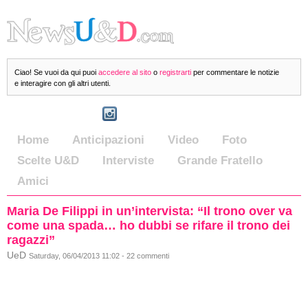
Ciao! Se vuoi da qui puoi
accedere al sito
o
registrarti
per commentare le notizie
e interagire con gli altri utenti.
Home
Anticipazioni
Video
Foto
Scelte U&D
Interviste
Grande Fratello
Amici
Maria De Filippi in un’intervista: “Il trono over va
come una spada… ho dubbi se rifare il trono dei
ragazzi”
UeD
Saturday, 06/04/2013 11:02 - 22 commenti