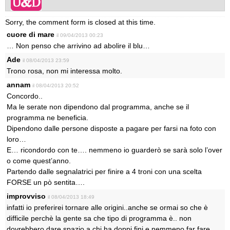
Sorry, the comment form is closed at this time.
cuore di mare
il 09/04/2013 00:23
… Non penso che arrivino ad abolire il blu…
Ade
il 08/04/2013 23:59
Trono rosa, non mi interessa molto.
annam
il 08/04/2013 20:52
Concordo..
Ma le serate non dipendono dal programma, anche se il
programma ne beneficia.
Dipendono dalle persone disposte a pagare per farsi na foto con
loro…
E… ricondordo con te…. nemmeno io guarderò se sarà solo l’over
o come quest’anno.
Partendo dalle segnalatrici per finire a 4 troni con una scelta
FORSE un pò sentita….
improvviso
il 08/04/2013 18:49
infatti io preferirei tornare alle origini..anche se ormai so che è
difficile perchè la gente sa che tipo di programma è.. non
dovrebbero dare spazio a chi ha doppi fini e nemmeno far fare