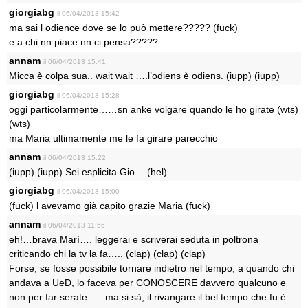
giorgiabg
il 06/04/2013 15:42
ma sai l odience dove se lo può mettere????? (fuck)
e a chi nn piace nn ci pensa?????
annam
il 06/04/2013 15:41
Micca è colpa sua.. wait wait ….l’odiens è odiens. (iupp) (iupp)
giorgiabg
il 06/04/2013 15:28
oggi particolarmente……sn anke volgare quando le ho girate (wts)
(wts)
ma Maria ultimamente me le fa girare parecchio
annam
il 06/04/2013 15:22
(iupp) (iupp) Sei esplicita Gio… (hel)
giorgiabg
il 06/04/2013 15:00
(fuck) l avevamo già capito grazie Maria (fuck)
annam
il 06/04/2013 11:56
eh!…brava Marì…. leggerai e scriverai seduta in poltrona
criticando chi la tv la fa….. (clap) (clap) (clap)
Forse, se fosse possibile tornare indietro nel tempo, a quando chi
andava a UeD, lo faceva per CONOSCERE davvero qualcuno e
non per far serate….. ma si sà, il rivangare il bel tempo che fu è