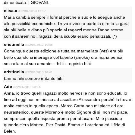
dimenticata: I GIOVANI.
elisa.c
il 22/04/2013 12:17
Maria cambia sempre il format perché è suo e lo adegua anche
alle possibilità economiche. Trovo invece a parte la diretta la gara
sia più bella e diano più spazio ai ragazzi mentre l’anno scorso
con il sanremino i ragazzi della scuola erano penalizzati. (*)
cristinella
il 22/04/2013 10:45
Comunque questa edizione é tutta na marmellata (wts) era più
bello quando si interagire col talento (smoke) ora maria pensa
solo alla o al suo amante… hihi …egoista hihi
cristinella
il 22/04/2013 10:41
Emmo hihi sempre irritante hihi
Ade
il 22/04/2013 08:16
Anna, io trovo quelli ragazzi molto nervosi e non sono educati. Io
fino ad oggi non mi riesco ad ascoltare Alessandra perchè la trovai
molto cattiva in quella epoca. Marco Carta non mi piace ed era
neurastenico, queste Moreno è molto Signore di sì, non mi piace,
sempre con quella risposta pronta per attacare. Mi è piasciuto
quando c’era Matteo, Pier David, Emma e Loredana ed il fida di
Belen.