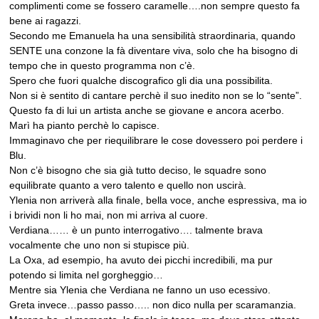
complimenti come se fossero caramelle….non sempre questo fa
bene ai ragazzi.
Secondo me Emanuela ha una sensibilità straordinaria, quando
SENTE una conzone la fà diventare viva, solo che ha bisogno di
tempo che in questo programma non c’è.
Spero che fuori qualche discografico gli dia una possibilita.
Non si è sentito di cantare perchè il suo inedito non se lo “sente”.
Questo fa di lui un artista anche se giovane e ancora acerbo.
Marì ha pianto perchè lo capisce.
Immaginavo che per riequilibrare le cose dovessero poi perdere i
Blu.
Non c’è bisogno che sia già tutto deciso, le squadre sono
equilibrate quanto a vero talento e quello non uscirà.
Ylenia non arriverà alla finale, bella voce, anche espressiva, ma io
i brividi non li ho mai, non mi arriva al cuore.
Verdiana…… è un punto interrogativo…. talmente brava
vocalmente che uno non si stupisce più.
La Oxa, ad esempio, ha avuto dei picchi incredibili, ma pur
potendo si limita nel gorgheggio…
Mentre sia Ylenia che Verdiana ne fanno un uso ecessivo.
Greta invece…passo passo….. non dico nulla per scaramanzia.