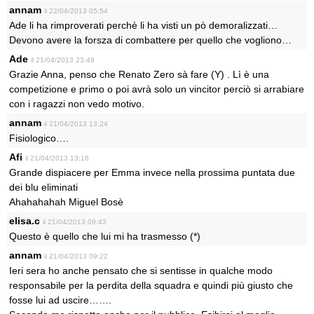
annam
il 22/04/2013 05:54
Ade li ha rimproverati perchè li ha visti un pò demoralizzati…
Devono avere la forsza di combattere per quello che vogliono…
Ade
il 21/04/2013 23:49
Grazie Anna, penso che Renato Zero sà fare (Y) . Lì è una
competizione e primo o poi avrà solo un vincitor perciò si arrabiare
con i ragazzi non vedo motivo.
annam
il 21/04/2013 13:24
Fisiologico….
Afi
il 21/04/2013 13:18
Grande dispiacere per Emma invece nella prossima puntata due
dei blu eliminati
Ahahahahah Miguel Bosè
elisa.c
il 21/04/2013 09:43
Questo è quello che lui mi ha trasmesso (*)
annam
il 21/04/2013 09:22
Ieri sera ho anche pensato che si sentisse in qualche modo
responsabile per la perdita della squadra e quindi più giusto che
fosse lui ad uscire…….