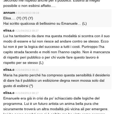
Secondo me rispetto anche per il pubblico. Esibirsi al meglio
possibile o non esibirsi affatto….
annam
il 21/04/2013 09:19
Elisa…. (Y) (Y) (Y)
Hai scritto qualcosa di bellissimo su Emanuele… (L)
elisa.c
il 21/04/2013 08:27
Lui ha tantissimo da dare ma questa modalità si scontra con il suo
modo di essere e lui non riesce ad andare contro se stesso. Ecco
lui non è per la logica del successo a tutti i costi. Purtroppo l’ha
capito strada facendo e molti non l’hanno capito. Non è mancanza
di rispetto peri pubblico o per chi vuole fare questo lavoro è
rispetto per se stesso (L)
elisa.c
il 21/04/2013 08:21
Maria ha pianto perché ha compreso questa sensibilità il desiderio
di dare ha il pubblico un esibizione degna neon mossa solo dal
gusto di esibirsi (*)
elisa.c
il 21/04/2013 08:17
Emanuele era già in crisi da po’ schiacciato dalle logiche del
programma. Lui è un futuro artista un anima bella pura che
sicuramente troverà un altra modalità più vicina ali per emergere.