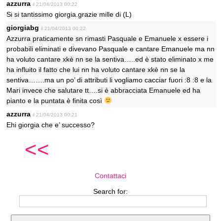
azzurra
il 21/04/2013 00:22
Si si tantissimo giorgia.grazie mille di (L)
giorgiabg
il 21/04/2013 00:22
Azzurra praticamente sn rimasti Pasquale e Emanuele x essere i
probabili eliminati e divevano Pasquale e cantare Emanuele ma nn
ha voluto cantare xkè nn se la sentiva…..ed è stato eliminato x me
ha influito il fatto che lui nn ha voluto cantare xkè nn se la
sentiva…….ma un po’ di attributi li vogliamo cacciar fuori :8 :8 e la
Mari invece che salutare tt….si è abbracciata Emanuele ed ha
pianto e la puntata è finita così
azzurra
il 21/04/2013 00:21
Ehi giorgia che e’ successo?
<<
Contattaci
Search for: