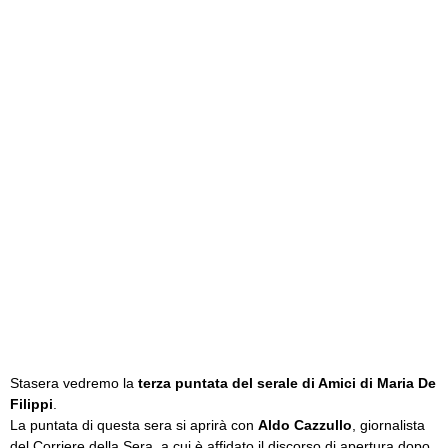
Stasera vedremo la
terza puntata del serale di Amici di Maria De
Filippi
.
La puntata di questa sera si aprirà con
Aldo Cazzullo
, giornalista
del Corriere della Sera, a cui è affidato il discorso di apertura dopo