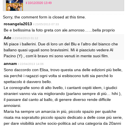
il 10/12/2020 13:49
Sorry, the comment form is closed at this time.
rosangela2013
il 23/05/2013 07:33
Be e bellissima la foto greta con ale.amoroso……bella proprio
Ade
il 23/04/2013 01:12
Mi piace i ballerini. Due di loro un del Blu e l’altro del bianco che
ballano quasi uguali sono bravissimi. Mi è piasciuto vedere Al
Pacino (Y) , com’è bravo mi sono venuti in mente suoi film.
annam
il 22/04/2013 14:06
Sono daccordo con Elisa, trovo questa una delle edizioni più belle,
sia perchè i ragazzi ogni volta si esibiscono tutti sia perchè lo
spettacolo è davvero bello.
Le coreografie sono di alto livello, i cantanti ospiti idem, i giudici
stranieri vanno via via migliorando (parlano sempre di più… hihi ),
il passare dal canto al ballo, di genere diverso rende difficile
annoiarsi.
Maria ha sempre un amarcia in più, piccolo spazio per qualche
risata ma sopratutto piccolo spazio dedicato a delle cose più serie,
per dare visibilità anche socio-politica ad una categoria da 20anni