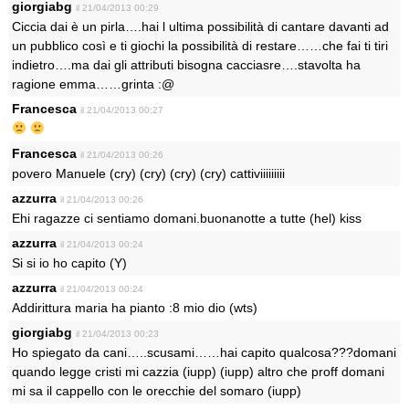
giorgiabg
il 21/04/2013 00:29
Ciccia dai è un pirla….hai l ultima possibilità di cantare davanti ad
un pubblico così e ti giochi la possibilità di restare……che fai ti tiri
indietro….ma dai gli attributi bisogna cacciasre….stavolta ha
ragione emma……grinta :@
Francesca
il 21/04/2013 00:27
Francesca
il 21/04/2013 00:26
povero Manuele (cry) (cry) (cry) (cry) cattiviiiiiiiii
azzurra
il 21/04/2013 00:26
Ehi ragazze ci sentiamo domani.buonanotte a tutte (hel) kiss
azzurra
il 21/04/2013 00:24
Si si io ho capito (Y)
azzurra
il 21/04/2013 00:24
Addirittura maria ha pianto :8 mio dio (wts)
giorgiabg
il 21/04/2013 00:23
Ho spiegato da cani…..scusami……hai capito qualcosa???domani
quando legge cristi mi cazzia (iupp) (iupp) altro che proff domani
mi sa il cappello con le orecchie del somaro (iupp)