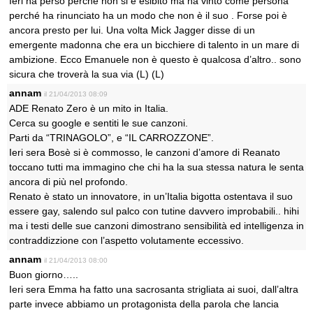
Ieri ha perso perché non si è esibito ma ha vinto come persona
perché ha rinunciato ha un modo che non è il suo . Forse poi è
ancora presto per lui. Una volta Mick Jagger disse di un
emergente madonna che era un bicchiere di talento in un mare di
ambizione. Ecco Emanuele non è questo è qualcosa d’altro.. sono
sicura che troverà la sua via (L) (L)
annam
il 21/04/2013 08:09
ADE Renato Zero è un mito in Italia.
Cerca su google e sentiti le sue canzoni.
Parti da “TRINAGOLO”, e “IL CARROZZONE”.
Ieri sera Bosè si è commosso, le canzoni d’amore di Reanato
toccano tutti ma immagino che chi ha la sua stessa natura le senta
ancora di più nel profondo.
Renato è stato un innovatore, in un’Italia bigotta ostentava il suo
essere gay, salendo sul palco con tutine davvero improbabili.. hihi
ma i testi delle sue canzoni dimostrano sensibilità ed intelligenza in
contraddizzione con l’aspetto volutamente eccessivo.
annam
il 21/04/2013 08:00
Buon giorno…..
Ieri sera Emma ha fatto una sacrosanta strigliata ai suoi, dall’altra
parte invece abbiamo un protagonista della parola che lancia