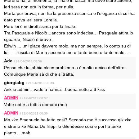
Moreno ha, al momento, la finale in tasca, ma deve stare attento,
ieri sera non era in forma, per nulla.
Marta pur brava, non ha la presenza scenica e l’eleganza di cui ha
dato prova ieri sera Lorella.
Pure lei è in direttissima per la finale.
Tra Pasquale e Nicolò…ancora sono indecisa… Pasquale attira lo
sguardo, Nicolò è bravo..
Edwin …..mi piace davvero molo, ma non sempre. Io conto su di
lui….. l’uscita di Marta secondo me o tanto bene o tanto male….
Ade
il 21/04/2013 00:56
Penso che lui abbia alcun problema o è molto amico dell’altro.
Comunque Maria sà di che si tratta.
giorgiabg
il 21/04/2013 00:39
Ank io admin…vado a nanna…buona notte a tt kiss
ADMIN
il 21/04/2013 00:37
Vabe notte a tutti a domani (hel)
ADMIN
il 21/04/2013 00:36
Ma xke Emanuele ha fatto così? Secondo me é successo qlk xke
é strano ke Maria De filippi lo difendesse così e poi ha anke
pianto… mah