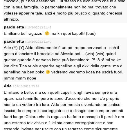
cucciolo, pur non essendolo. Lui stesso ha dichiarato che lo è solo
con la sua famiglia. Io personalmente non ho mai trovato che
volesse apparire tale, anzi è molto più brusco di quanto credessi
all’inizio.
parduletta
il 10/10/2013 11:42
Emìliano bel ragazzo!
ma kn quei kapelli! (buu)
parduletta
il 10/10/2013 11:40
Ade (Y) (Y) Aldo ultimamente é un pò troppo nervosetto.. shh il
gesto d lanciare il bracciale ad Alessia poi… (wts) (wts) quind
questo quando è nervoso kosa può kombinare..?! :8 :8 mi sa ke
km dice Tina vuole apparire agnellino a gli okki della gente..ma d
agnellino ha ben poko
vedremo vedremo kosa ne uscirà fuori..
mmm mmm nope
Ade
il 09/10/2013 23:38
Emiliano è bello, ma con quelli capelli lunghi avrà sempre una
aparenzia feminille, pure io sono d’accordo che non c’è proprio
niente da vedere fra loro. Aldo per me sta diventando antipatico,
lasciando sempre le corteggiatricce a disagio con comportamenti
fuori luogo. Chiaro che la ragazza ha fatto massagio lì perchè era
una esterna televisiva e lì lei sta come corteggiatricce e non
essendo invitata per uscire con un ragazzo come sicuramente