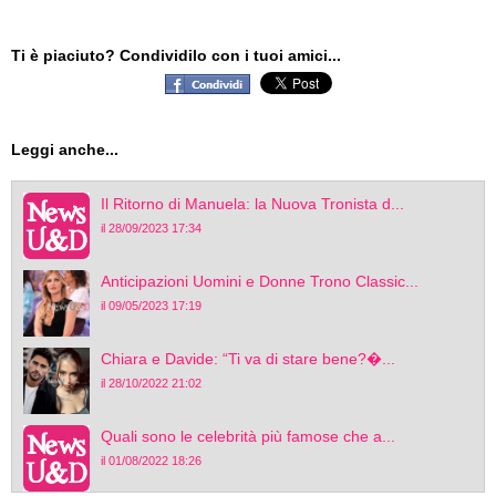
Ti è piaciuto? Condividilo con i tuoi amici...
Leggi anche...
Il Ritorno di Manuela: la Nuova Tronista d...
il 28/09/2023 17:34
Anticipazioni Uomini e Donne Trono Classic...
il 09/05/2023 17:19
Chiara e Davide: “Ti va di stare bene?�...
il 28/10/2022 21:02
Quali sono le celebrità più famose che a...
il 01/08/2022 18:26