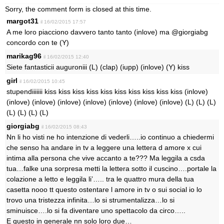
Sorry, the comment form is closed at this time.
margot31
il 16/02/2015 17:57
A me loro piacciono davvero tanto tanto (inlove) ma @giorgiabg
concordo con te (Y)
marikag96
il 16/02/2015 12:40
Siete fantasticii auguroniii (L) (clap) (iupp) (inlove) (Y) kiss
girl
il 16/02/2015 10:45
stupendiiiiiii kiss kiss kiss kiss kiss kiss kiss kiss kiss kiss (inlove)
(inlove) (inlove) (inlove) (inlove) (inlove) (inlove) (inlove) (L) (L) (L)
(L) (L) (L) (L)
giorgiabg
il 16/02/2015 08:43
Nn li ho visti ne ho intenzione di vederli…..io continuo a chiedermi
che senso ha andare in tv a leggere una lettera d amore x cui
intima alla persona che vive accanto a te??? Ma leggila a csda
tua…falke una sorpresa metti la lettera sotto il cuscino….portale la
colazione a letto e leggila li’….. tra le quattro mura della tua
casetta nooo tt questo ostentare l amore in tv o sui social io lo
trovo una tristezza infinita…lo si strumentalizza…lo si
sminuisce….lo si fa diventare uno spettacolo da circo…..
E questo in generale nn solo loro due…