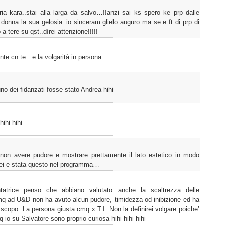
ria kara..stai alla larga da salvo…!!anzi sai ks spero ke prp dalle
 donna la sua gelosia..io sinceram.glielo auguro ma se e ft di prp di
 tere su qst..dìrei attenzione!!!!!
te cn te…e la volgarità in persona
 dei fidanzati fosse stato Andrea hihi
hihi hihi
 non avere pudore e mostrare prettamente il lato estetico in modo
 lei e stata questo nel programma…
atrice penso che abbiano valutato anche la scaltrezza delle
cmq ad U&D non ha avuto alcun pudore, timidezza od inibizione ed ha
 scopo. La persona giusta cmq x T.I. Non la definirei volgare poiche’
io su Salvatore sono proprio curiosa hihi hihi hihi