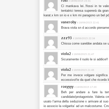
rosi
il 18/06/2015 23:31
Cì mankava lei..!fossi in te vale
tentatrici teresa supererà da gran
karat.x km sn io e x km mi paragono un bel pò a
vaneroby
il 18/06/2015 22:41
Brava viola sn d accordo pienamen
zzz93
il 18/06/2015 22:34
Chissa come sarebbe andata se uno
viola2
il 18/06/2015 21:47
Sicuramente il ruolo le si addice!! 
viola2
il 18/06/2015 21:46
Per me invece volgare significa
eccessivo!!e da quel che ricordo
rosyyyy
il 18/06/2015 17:20
Beh per andare a fare la tent
candidate/protagoniste. Valeria 
usato l’arma della seduzione x arrivare al suo
io associo la volgarita’ ad un malcostume. Cmq 