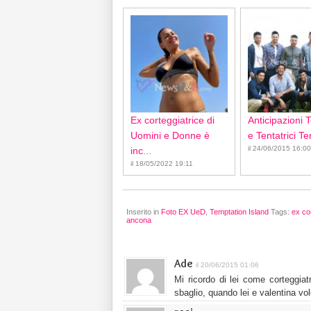
Ex corteggiatrice di
Anticipazioni T
Uomini e Donne è
e Tentatrici Te
il 24/06/2015 16:00
inc...
il 18/05/2022 19:11
Inserito in
Foto EX UeD
,
Temptation Island
Tags:
ex co
ancona
Ade
il 20/06/2015 01:06
Mi ricordo di lei come corteggi
sbaglio, quando lei e valentina vo