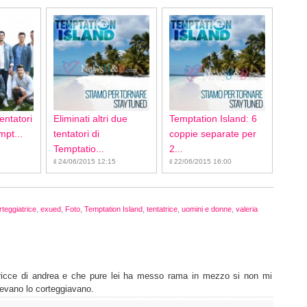
entatori
Eliminati altri due
Temptation Island: 6
mpt...
tentatori di
coppie separate per
Temptatio...
2...
il 24/06/2015 12:15
il 22/06/2015 16:00
rteggiatrice
,
exued
,
Foto
,
Temptation Island
,
tentatrice
,
uomini e donne
,
valeria
atricce di andrea e che pure lei ha messo rama in mezzo si non mi
levano lo corteggiavano.