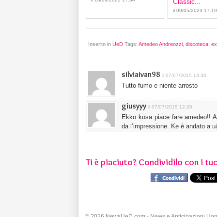
Classic...
il 09/05/2023 17:19
Inserito in
UeD
Tags:
Amedeo Andreozzi
,
discoteca
,
ex
silviaivan98
il 07/07/2015 13:30
Tutto fumo e niente arrosto
giusyyy
il 07/07/2015 12:20
Ekko kosa piace fare amedeo!! Ale
da l’impressione. Ke è andato a u&
Ti è piaciuto? Condividilo con i tuo
© 2026 NewsUeD.com - News e Anticipazioni Uo