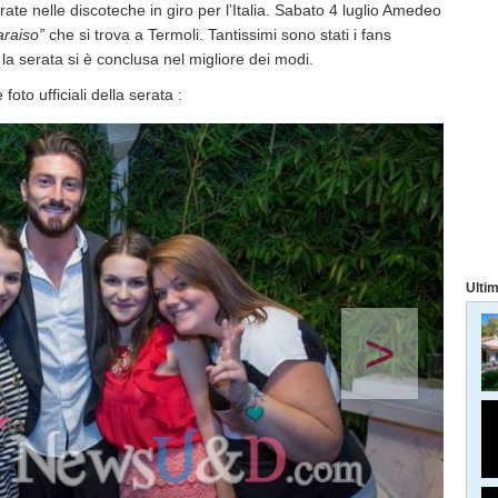
te nelle discoteche in giro per l’Italia. Sabato 4 luglio Amedeo
araiso”
che si trova a Termoli. Tantissimi sono stati i fans
e la serata si è conclusa nel migliore dei modi.
 foto ufficiali della serata :
Ultim
>