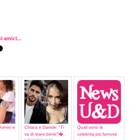
i amici...
Uomini e
Chiara e Davide: “Ti
Quali sono le
va di stare bene?�...
celebrità più famose
il 28/10/2022 21:02