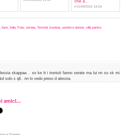
che a...
il 01/08/2022 18:26
,
fans
,
folla
,
Foto
,
serata
,
Termoli
,
tronista
,
uomini e donne
,
villa pariso
ssia skappaa .. so ke tt i tronisti fanno serate ma lui nn so xk mi
d solo x qll.. nn lo vedo preso d alessia.
i amici...
mini e Donne