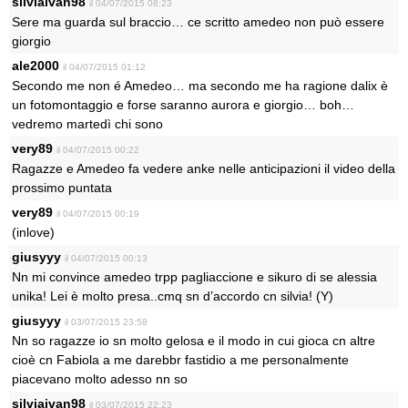
silviaivan98
il 04/07/2015 08:23
Sere ma guarda sul braccio… ce scritto amedeo non può essere
giorgio
ale2000
il 04/07/2015 01:12
Secondo me non é Amedeo… ma secondo me ha ragione dalix è
un fotomontaggio e forse saranno aurora e giorgio… boh…
vedremo martedì chi sono
very89
il 04/07/2015 00:22
Ragazze e Amedeo fa vedere anke nelle anticipazioni il video della
prossimo puntata
very89
il 04/07/2015 00:19
(inlove)
giusyyy
il 04/07/2015 00:13
Nn mi convince amedeo trpp pagliaccione e sikuro di se alessia
unika! Lei è molto presa..cmq sn d’accordo cn silvia! (Y)
giusyyy
il 03/07/2015 23:58
Nn so ragazze io sn molto gelosa e il modo in cui gioca cn altre
cioè cn Fabiola a me darebbr fastidio a me personalmente
piacevano molto adesso nn so
silviaivan98
il 03/07/2015 22:23