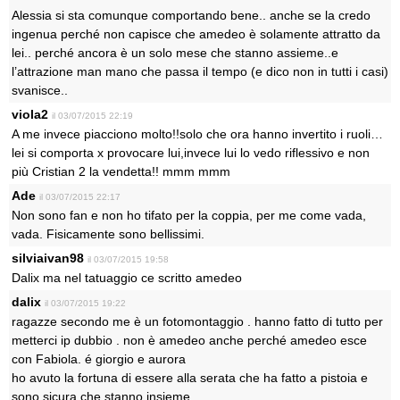
Alessia si sta comunque comportando bene.. anche se la credo
ingenua perché non capisce che amedeo è solamente attratto da
lei.. perché ancora è un solo mese che stanno assieme..e
l’attrazione man mano che passa il tempo (e dico non in tutti i casi)
svanisce..
viola2
il 03/07/2015 22:19
A me invece piacciono molto!!solo che ora hanno invertito i ruoli…
lei si comporta x provocare lui,invece lui lo vedo riflessivo e non
più Cristian 2 la vendetta!! mmm mmm
Ade
il 03/07/2015 22:17
Non sono fan e non ho tifato per la coppia, per me come vada,
vada. Fisicamente sono bellissimi.
silviaivan98
il 03/07/2015 19:58
Dalix ma nel tatuaggio ce scritto amedeo
dalix
il 03/07/2015 19:22
ragazze secondo me è un fotomontaggio . hanno fatto di tutto per
metterci ip dubbio . non è amedeo anche perché amedeo esce
con Fabiola. é giorgio e aurora
ho avuto la fortuna di essere alla serata che ha fatto a pistoia e
sono sicura che stanno insieme