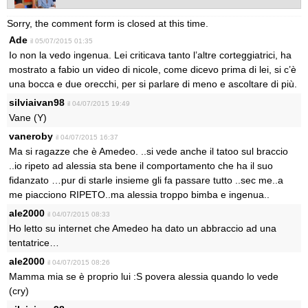
Sorry, the comment form is closed at this time.
Ade
il 05/07/2015 01:35
Io non la vedo ingenua. Lei criticava tanto l’altre corteggiatrici, ha
mostrato a fabio un video di nicole, come dicevo prima di lei, si c’è
una bocca e due orecchi, per si parlare di meno e ascoltare di più.
silviaivan98
il 04/07/2015 19:49
Vane (Y)
vaneroby
il 04/07/2015 16:37
Ma si ragazze che è Amedeo. ..si vede anche il tatoo sul braccio
..io ripeto ad alessia sta bene il comportamento che ha il suo
fidanzato …pur di starle insieme gli fa passare tutto ..sec me..a
me piacciono RIPETO..ma alessia troppo bimba e ingenua..
ale2000
il 04/07/2015 08:33
Ho letto su internet che Amedeo ha dato un abbraccio ad una
tentatrice…
ale2000
il 04/07/2015 08:26
Mamma mia se è proprio lui :S povera alessia quando lo vede
(cry)