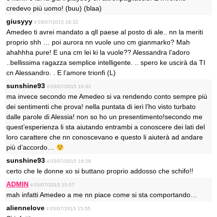
credevo più uomo! (buu) (blaa)
giusyyy
il 03/07/2015 16:32
Amedeo ti avrei mandato a qll paese al posto di ale.. nn la meriti
proprio shh … poi aurora nn vuole uno cm gianmarko? Mah
ahahhha pure! E una cm lei ki la vuole?? Alessandra l’adoro
..bellissima ragazza semplice intelligente. .. spero ke uscirà da TI
cn Alessandro. . E l’amore trionfi (L)
sunshine93
il 03/07/2015 16:32
ma invece secondo me Amedeo si va rendendo conto sempre più
dei sentimenti che prova! nella puntata di ieri l’ho visto turbato
dalle parole di Alessia! non so ho un presentimento!secondo me
quest’esperienza li sta aiutando entrambi a conoscere dei lati del
loro carattere che nn conoscevano e questo li aiuterà ad andare
più d’accordo…
sunshine93
il 03/07/2015 16:28
certo che le donne xo si buttano proprio addosso che schifo!!
ADMIN
il 03/07/2015 15:57
mah infatti Amedeo a me nn piace come si sta comportando…
aliennelove
il 03/07/2015 15:55