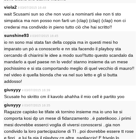
viola2
il 03/07/2015 16:48
wait Scusami sun so che non vuoi a nominarti xke non ti sto
simpatica ma non posso non farti un (clap) (clap) (clap) non ci
crederai ma condivido in pieno tutto ciò che hai scritto!!
sunshine93
il 03/07/2015 16:45
io nn sono mai stata fan della coppia ma in questi mesi ho
imparato un pò a conoscerlo e nn sta facendo il playboy sta
cercando di chiarirsi le idee a modo suo!!tutto questo scandalo da
mandarlo a quel paese nn lo vedo! stanno insieme da un mese
pochissimo e si sta comportando meglio di quel vecchio di mauro!!
nel video è quella bionda che va nel suo letto e gli si butta
addosso!
giusyyy
il 03/07/2015 16:39
Scusate ho skritto cm il kavolo ahahha il mio cell è partito yoo
giusyyy
il 03/07/2015 16:35
Ragazze capisko ke tifate xk tornino insieme ma io uno ke si
comporta kosi dp un mese di fidanzamento ..è patetikooo..i primi
mesi dovrebbe esserci voglia di viversi conoscersi ..gia non
condivido la loro partecipazione di TI ..poi dovrebbe essere tt rose
e fiori.. e lui fa gia il playboy cn altre..pagliaccio! E frivolo.lo