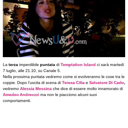
La
terza
imperdibile
puntata
di
Temptation Island
ci sarà martedì
7 luglio, alle 21.10, su Canale 5.
Nella prossima puntata vedremo come si evolveranno le cose tra le
coppie. Dopo l’uscita di scena di
Teresa Cilia
e
Salvatore Di Carlo
,
vedremo
Alessia Messina
che dice di essere molto innamorato di
Amedeo Andreozzi
ma non le piacciono alcuni suoi
comportamenti.