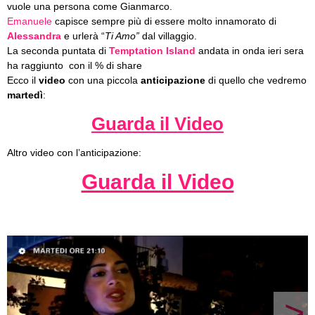
vuole una persona come Gianmarco.
Emanuele
capisce sempre più di essere molto innamorato di
Alessandra
e urlerà “
Ti Amo”
dal villaggio.
La seconda puntata di
Temptation Island
andata in onda ieri sera
ha raggiunto con il % di share
Ecco il
video
con una piccola
anticipazione
di quello che vedremo
martedì
:
Guarda il Video
Altro video con l’anticipazione:
Guarda il Video
>