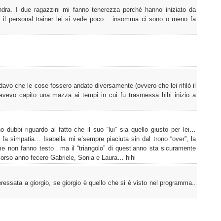
ndra. I due ragazzini mi fanno tenerezza perchè hanno iniziato da
a il personal trainer lei si vede poco… insomma ci sono o meno fa
rdavo che le cose fossero andate diversamente (ovvero che lei rifilò il
avevo capito una mazza ai tempi in cui fu trasmessa hihi inizio a
dubbi riguardo al fatto che il suo “lui” sia quello giusto per lei…
 fa simpatia… Isabella mi e’sempre piaciuta sin dal trono “over”, la
e non fanno testo…ma il “triangolo” di quest’anno sta sicuramente
corso anno fecero Gabriele, Sonia e Laura… hihi
essata a giorgio, se giorgio è quello che si è visto nel programma..