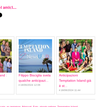
i amici...
and :
Filippo Bisciglia svela
Anticipazioni
qualche anticipazi...
Temptation Island:già
il 18/06/2024 12:06
è st...
il 18/06/2024 11:44
nzata
,
ex tentatore
,
fidanzati
,
Foto
,
giorgio nehme
,
Temptation Island