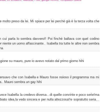
e molto preso da lei. Mi spiace per lei perchè già è la terza volta che
cui parla lo sembra davvero!! Poi finché ballava con quel codino
niente un uomo affascinante.. Isabella tra tutte le altre non sembra
nna
ragione su mauro, pure io avevo notato dal primo giorno hihi
ensavo che con Isabella e Mauro fosse noioso il programma ma mi
la.. Mauro sembra un gay hihi
vece Isabella la credevo diversa…di quelle convinte e poco serie!ma
ato idea,la vedo sincera e per nulla altezzosa!!e sopratutto seria…