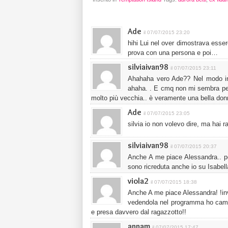
Ade
il 07/07/2015 23:20
hihi Lui nel over dimostrava esser
prova con una persona e poi…
silviaivan98
il 07/07/2015 23:11
Ahahaha vero Ade?? Nel modo in 
ahaha. . E cmq non mi sembra per 
molto più vecchia.. è veramente una bella do
Ade
il 07/07/2015 23:05
silvia io non volevo dire, ma hai 
silviaivan98
il 07/07/2015 20:37
Anche A me piace Alessandra.. p
sono ricreduta anche io su Isabel
viola2
il 07/07/2015 18:38
Anche A me piace Alessandra! !in
vedendola nel programma ho cambi
e presa davvero dal ragazzotto!!
annam
il 07/07/2015 17:47