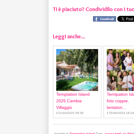
Ti è piaciuto? Condividilo con i tuo
Leggi anche...
Temptation Island
Temtpation Isl
2025 Cambia
foto coppie,
Villaggio
tentatori...
il 01/04/2025 09:39
il 25/06/2024 18:24
Inserito in
Temptation Island
Tags:
aurora betti
,
ex fida