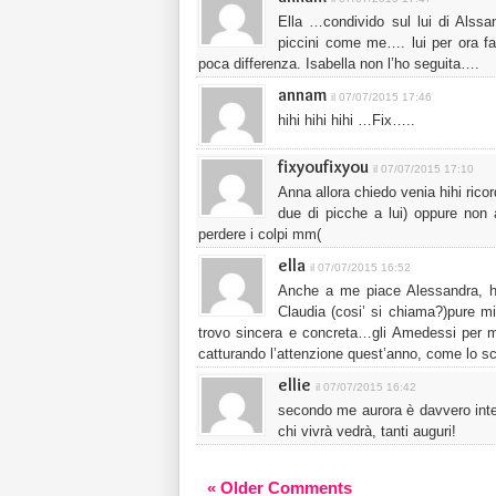
Ella …condivido sul lui di Alssa
piccini come me…. lui per ora f
poca differenza. Isabella non l’ho seguita….
annam
il 07/07/2015 17:46
hihi hihi hihi …Fix…..
fixyoufixyou
il 07/07/2015 17:10
Anna allora chiedo venia hihi rico
due di picche a lui) oppure non 
perdere i colpi mm(
ella
il 07/07/2015 16:52
Anche a me piace Alessandra, ho 
Claudia (cosi’ si chiama?)pure mi
trovo sincera e concreta…gli Amedessi per m
catturando l’attenzione quest’anno, come lo s
ellie
il 07/07/2015 16:42
secondo me aurora è davvero inter
chi vivrà vedrà, tanti auguri!
« Older Comments